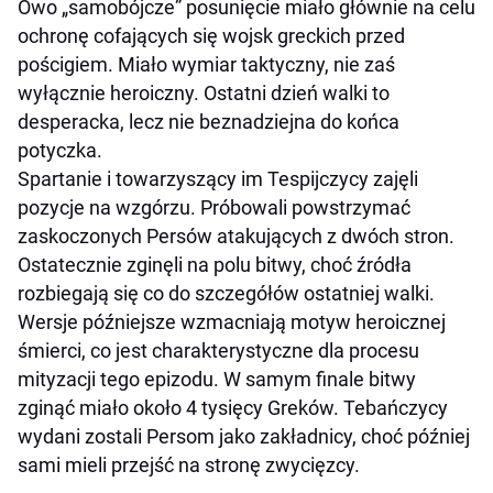
Owo „samobójcze” posunięcie miało głównie na celu
ochronę cofających się wojsk greckich przed
pościgiem. Miało wymiar taktyczny, nie zaś
wyłącznie heroiczny. Ostatni dzień walki to
desperacka, lecz nie beznadziejna do końca
potyczka.
Spartanie i towarzyszący im Tespijczycy zajęli
pozycje na wzgórzu. Próbowali powstrzymać
zaskoczonych Persów atakujących z dwóch stron.
Ostatecznie zginęli na polu bitwy, choć źródła
rozbiegają się co do szczegółów ostatniej walki.
Wersje późniejsze wzmacniają motyw heroicznej
śmierci, co jest charakterystyczne dla procesu
mityzacji tego epizodu. W samym finale bitwy
zginąć miało około 4 tysięcy Greków. Tebańczycy
wydani zostali Persom jako zakładnicy, choć później
sami mieli przejść na stronę zwycięzcy.