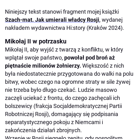
Niniejszy tekst stanowi fragment mojej książki
Szach-mat. Jak umierali władcy Rosji
, wydanej
nakładem wydawnictwa Hi:story (Kraków 2024).
Mikołaj II w potrzasku
Mikołaj II, aby wyjść z twarzą z konfliktu, w który
wplątał swoje państwo,
powołał pod broń aż
piętnaście milionów żołnierzy.
Większość z nich
była niedostatecznie przygotowana do walki na polu
bitwy, wobec czego na ogromne straty w sile żywej
nie trzeba było długo czekać. Ludzie masowo
zaczęli uciekać z frontu, do czego zachęcali ich
bolszewicy (frakcja Socjaldemokratycznej Partii
Robotniczej Rosji), domagający się podpisania
separatystycznego pokoju z Niemcami i
zakończenia działań zbrojnych.
Wrzenie w Rosji sięgnęło zenitu, gdy pospolitym