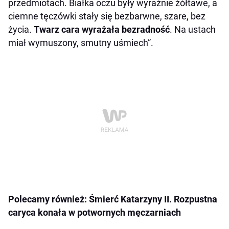
przedmiotach. Białka oczu były wyraźnie żółtawe, a
ciemne tęczówki stały się bezbarwne, szare, bez
życia.
Twarz cara wyrażała bezradność
. Na ustach
miał wymuszony, smutny uśmiech”.
Polecamy również: Śmierć Katarzyny II. Rozpustna
caryca konała w potwornych męczarniach