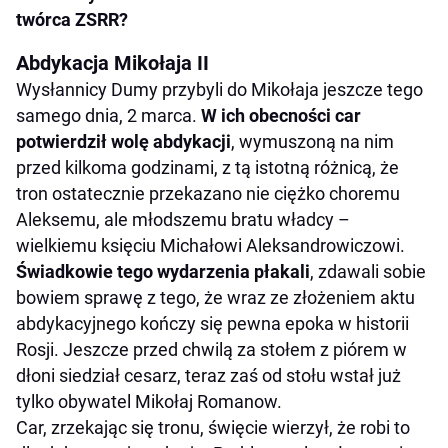
twórca ZSRR?
Abdykacja Mikołaja II
Wysłannicy Dumy przybyli do Mikołaja jeszcze tego
samego dnia, 2 marca.
W ich obecności car
potwierdził wolę abdykacji
, wymuszoną na nim
przed kilkoma godzinami, z tą istotną różnicą, że
tron ostatecznie przekazano nie ciężko choremu
Aleksemu, ale młodszemu bratu władcy –
wielkiemu księciu Michałowi Aleksandrowiczowi.
Świadkowie tego wydarzenia płakali
, zdawali sobie
bowiem sprawę z tego, że wraz ze złożeniem aktu
abdykacyjnego kończy się pewna epoka w historii
Rosji. Jeszcze przed chwilą za stołem z piórem w
dłoni siedział cesarz, teraz zaś od stołu wstał już
tylko obywatel Mikołaj Romanow.
Car, zrzekając się tronu, święcie wierzył, że robi to