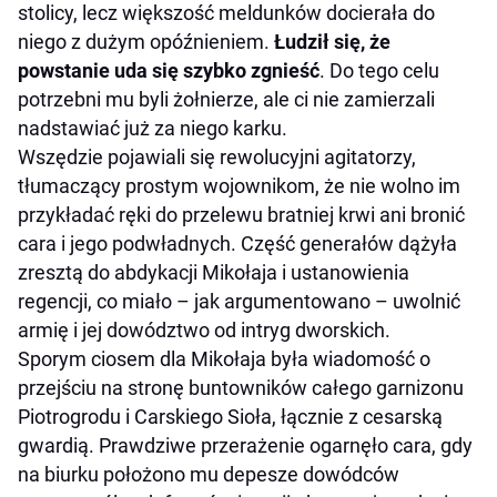
stolicy, lecz większość meldunków docierała do
niego z dużym opóźnieniem.
Łudził się, że
powstanie uda się szybko zgnieść
. Do tego celu
potrzebni mu byli żołnierze, ale ci nie zamierzali
nadstawiać już za niego karku.
Wszędzie pojawiali się rewolucyjni agitatorzy,
tłumaczący prostym wojownikom, że nie wolno im
przykładać ręki do przelewu bratniej krwi ani bronić
cara i jego podwładnych. Część generałów dążyła
zresztą do abdykacji Mikołaja i ustanowienia
regencji, co miało – jak argumentowano – uwolnić
armię i jej dowództwo od intryg dworskich.
Sporym ciosem dla Mikołaja była wiadomość o
przejściu na stronę buntowników całego garnizonu
Piotrogrodu i Carskiego Sioła, łącznie z cesarską
gwardią. Prawdziwe przerażenie ogarnęło cara, gdy
na biurku położono mu depesze dowódców