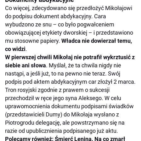
Co więcej, zdecydowano się przedłożyć Mikołajowi
do podpisu dokument abdykacyjny. Cara
wybudzono ze snu – co było pogwałceniem
obowiązującej etykiety dworskiej – i przedstawiono
mu stosowne papiery.
Władca nie dowierzał temu,
co widzi
.
W pierwszej chwili Mikołaj nie potrafił wykrztusić z
siebie ani słowa
. Myślał, że ta chwila nigdy nie
nastąpi, a jeśli już, to na pewno nie teraz. Swój
podpis pod aktem abdykacyjnym car złożył 2 marca.
Tron rosyjski zgodnie z prawem o sukcesji
przechodził w ręce jego syna Aleksego. W celu
uprawomocnienia dokumentu podpisami świadków
(przedstawicieli Dumy) do Mikołaja wysłano z
Piotrogrodu delegację, ale powstrzymano się na
razie od upublicznienia podpisanego już aktu.
Polecamy również: Śmierć Lenina. Na co zmarł