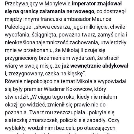
Przebywający w Mohylewie
imperator znajdował
się na granicy załamania nerwowego
, co dostrzegł
między innymi francuski ambasador Maurice
Paléologue: „słowa cesarza, jego milknięcie, chwile
wycofania, ściągnięta, poważna twarz, zamyślenia i
nieokreślona tajemniczość zachowania, utwierdziły
mnie w przekonaniu, że Mikołaj II czuje się
przygnieciony brzemieniem wydarzeń, że stracił
wiarę w swoją misję, że
już wewnętrznie abdykował
i, zrezygnowany, czeka na klęskę”.
Równie niepokojąco na temat Mikołaja wypowiadał
się były premier Władimir Kokowcow, który
stwierdził: „W ciągu tego roku, kiedy nie miałem
okazji go widzieć, zmienił się prawie nie do
poznania. Twarz mu zeszczuplała i pokryła się
siateczką zmarszczek, policzki się zapadły. Oczy
wyblakły, wodził nimi bez celu po otaczających