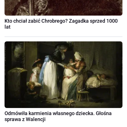
Kto chciał zabić Chrobrego? Zagadka sprzed 1000
lat
Odmówiła karmienia własnego dziecka. Głośna
sprawa z Walencji