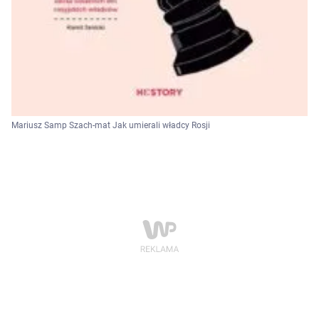
Mariusz Samp Szach-mat Jak umierali władcy Rosji