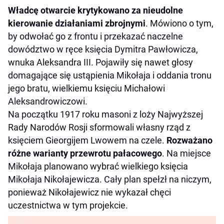
Władcę otwarcie krytykowano za nieudolne
kierowanie działaniami zbrojnymi
. Mówiono o tym,
by odwołać go z frontu i przekazać naczelne
dowództwo w ręce księcia Dymitra Pawłowicza,
wnuka Aleksandra III. Pojawiły się nawet głosy
domagające się ustąpienia Mikołaja i oddania tronu
jego bratu, wielkiemu księciu Michałowi
Aleksandrowiczowi.
Na początku 1917 roku masoni z loży Najwyższej
Rady Narodów Rosji sformowali własny rząd z
księciem Gieorgijem Lwowem na czele.
Rozważano
różne warianty przewrotu pałacowego
. Na miejsce
Mikołaja planowano wybrać wielkiego księcia
Mikołaja Nikołajewicza. Cały plan spełzł na niczym,
ponieważ Nikołajewicz nie wykazał chęci
uczestnictwa w tym projekcie.