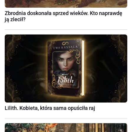
Zbrodnia doskonała sprzed wieków. Kto naprawdę
ją zlecił?
Lilith. Kobieta, która sama opuściła raj