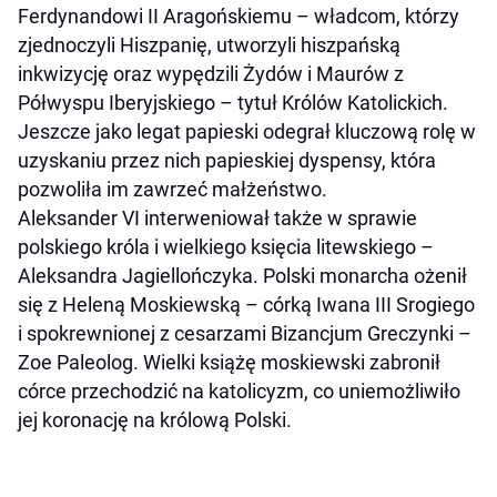
Ferdynandowi II Aragońskiemu – władcom, którzy
zjednoczyli Hiszpanię, utworzyli hiszpańską
inkwizycję oraz wypędzili Żydów i Maurów z
Półwyspu Iberyjskiego – tytuł Królów Katolickich.
Jeszcze jako legat papieski odegrał kluczową rolę w
uzyskaniu przez nich papieskiej dyspensy, która
pozwoliła im zawrzeć małżeństwo.
Aleksander VI interweniował także w sprawie
polskiego króla i wielkiego księcia litewskiego –
Aleksandra Jagiellończyka. Polski monarcha ożenił
się z Heleną Moskiewską – córką Iwana III Srogiego
i spokrewnionej z cesarzami Bizancjum Greczynki –
Zoe Paleolog. Wielki książę moskiewski zabronił
córce przechodzić na katolicyzm, co uniemożliwiło
jej koronację na królową Polski.