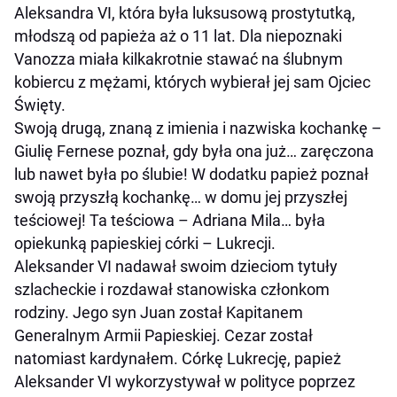
Aleksandra VI, która była luksusową prostytutką,
młodszą od papieża aż o 11 lat. Dla niepoznaki
Vanozza miała kilkakrotnie stawać na ślubnym
kobiercu z mężami, których wybierał jej sam Ojciec
Święty.
Swoją drugą, znaną z imienia i nazwiska kochankę –
Giulię Fernese poznał, gdy była ona już… zaręczona
lub nawet była po ślubie! W dodatku papież poznał
swoją przyszłą kochankę… w domu jej przyszłej
teściowej! Ta teściowa – Adriana Mila… była
opiekunką papieskiej córki – Lukrecji.
Aleksander VI nadawał swoim dzieciom tytuły
szlacheckie i rozdawał stanowiska członkom
rodziny. Jego syn Juan został Kapitanem
Generalnym Armii Papieskiej. Cezar został
natomiast kardynałem. Córkę Lukrecję, papież
Aleksander VI wykorzystywał w polityce poprzez