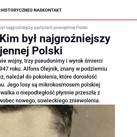
 HISTORYCZNE
O NAS
KONTAKT
 był najgroźniejszy partyzant powojennej Polski
 Kim był najgroźniejszy
jennej Polski
wie wojny, trzy pseudonimy i wyrok śmierci
7 roku. Alfons Olejnik, znany w podziemiu
z, należał do pokolenia, które dorosłość
nu. Jego losy są mikrokosmosem polskiej
y walka o niepodległość płynnie przeszła z
wobec nowego, sowieckiego zniewolenia.