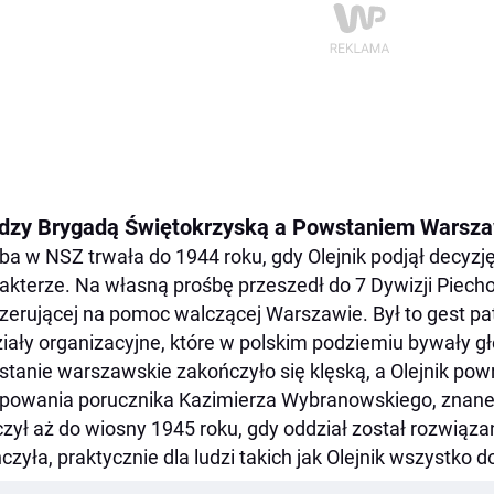
dzy Brygadą Świętokrzyską a Powstaniem Warsz
ba w NSZ trwała do 1944 roku, gdy Olejnik podjął decyzję
akterze. Na własną prośbę przeszedł do 7 Dywizji Piecho
erującej na pomoc walczącej Warszawie. Był to gest pa
iały organizacyjne, które w polskim podziemiu bywały gł
tanie warszawskie zakończyło się klęską, a Olejnik powró
powania porucznika Kazimierza Wybranowskiego, znan
zył aż do wiosny 1945 roku, gdy oddział został rozwiąza
czyła, praktycznie dla ludzi takich jak Olejnik wszystko d