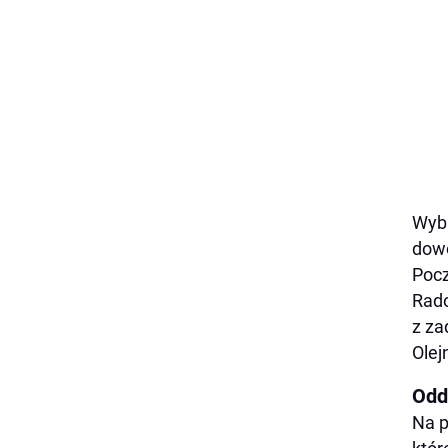
Wybr
dowo
Pocz
Rado
z za
Olej
Odd
Na p