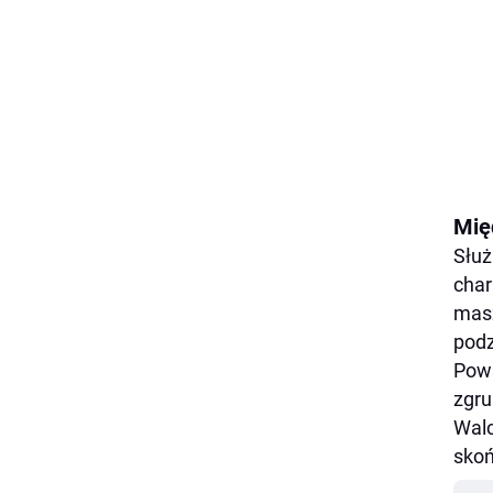
Mię
Służ
char
masz
podz
Pows
zgru
Walc
skoń