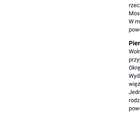
rzec
Mosk
W ma
pow
Pie
Woln
przy
Okrę
Wyda
więz
Jedn
rodz
powo