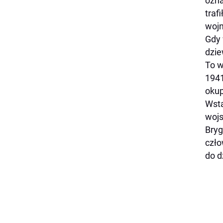
ozna
traf
wojn
Gdy 
dzie
To w
1941
okup
Wstą
wojs
Bryg
czło
do d