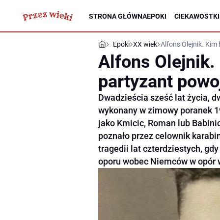
STRONA GŁÓWNA
EPOKI
CIEKAWOSTKI
Epoki
XX wiek
Alfons Olejnik. Kim
Alfons Olejnik.
partyzant powo
Dwadzieścia sześć lat życia, d
wykonany w zimowy poranek 194
jako Kmicic, Roman lub Babinic
poznało przez celownik karabi
tragedii lat czterdziestych, gd
oporu wobec Niemców w opór 