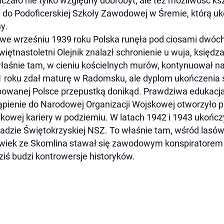
czało nie tylko względny dobrobyt, ale też możliwość ksz
ił do Podoficerskiej Szkoły Zawodowej w Śremie, którą 
y.
we wrześniu 1939 roku Polska runęła pod ciosami dwóc
więtnastoletni Olejnik znalazł schronienie u wuja, księdz
łaśnie tam, w cieniu kościelnych murów, kontynuował n
 roku zdał maturę w Radomsku, ale dyplom ukończenia s
owanej Polsce przepustką donikąd. Prawdziwa edukacja m
pienie do Narodowej Organizacji Wojskowej otworzyło p
kowej kariery w podziemiu. W latach 1942 i 1943 ukończ
adzie Świętokrzyskiej NSZ. To właśnie tam, wśród lasów
wiek ze Skomlina stawał się zawodowym konspiratorem i
ziś budzi kontrowersje historyków.