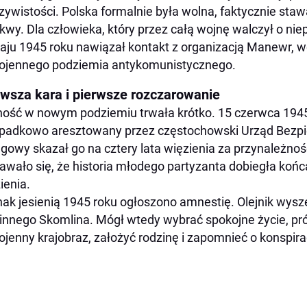
zywistości. Polska formalnie była wolna, faktycznie stawa
wy. Dla człowieka, który przez całą wojnę walczył o niep
ju 1945 roku nawiązał kontakt z organizacją Manewr, 
ojennego podziemia antykomunistycznego.
rwsza kara i pierwsze rozczarowanie
ość w nowym podziemiu trwała krótko. 15 czerwca 1945 
padkowo aresztowany przez częstochowski Urząd Bezp
gowy skazał go na cztery lata więzienia za przynależność
wało się, że historia młodego partyzanta dobiegła koń
ienia.
ak jesienią 1945 roku ogłoszono amnestię. Olejnik wysze
innego Skomlina. Mógł wtedy wybrać spokojne życie, pr
jenny krajobraz, założyć rodzinę i zapomnieć o konspira