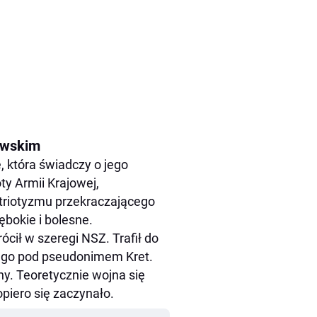
awskim
, która świadczy o jego
ty Armii Krajowej,
triotyzmu przekraczającego
ębokie i bolesne.
cił w szeregi NSZ. Trafił do
ego pod pseudonimem Kret.
ny. Teoretycznie wojna się
opiero się zaczynało.