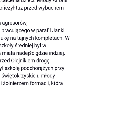
tałcenia dzieci. Młody Alfons
ukończył tuż przed wybuchem
h agresorów,
a pracującego w parafii Janki.
aukę na tajnych kompletach. W
zkoły średniej był w
iała nadejść gdzie indziej.
rzed Olejnikiem drogę
ył szkołę podchorążych przy
 świętokrzyskich, młody
 żołnierzem formacji, która