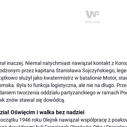
ał inaczej. Niemal natychmiast nawiązał kontakt z Kon
dzonym przez kapitana Stanisława Sojczyńskiego, leg
ątkowo służył jako kwatermistrz w batalionie Motor, st
mska. Była to funkcja logistyczna, ale nie na długo. Prz
daniem tworzenia oddziału partyzanckiego w ramach Pog
nik znów stawał się dowódcą.
ział Oświęcim i walka bez nadziei
oczątku 1946 roku Olejnik nawiązał współpracę z poako