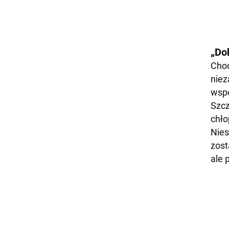
„Do
Choć
niez
wspó
Szcz
chło
Nies
zost
ale 