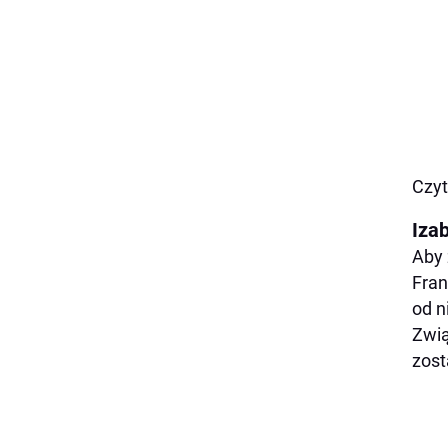
Czyt
Iza
Aby 
Fran
od n
Zwią
zost