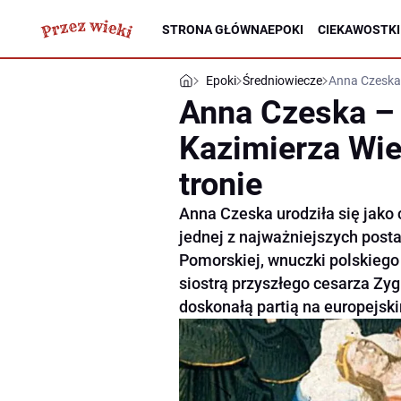
STRONA GŁÓWNA
EPOKI
CIEKAWOSTKI
Epoki
Średniowiecze
Anna Czeska 
Anna Czeska –
Kazimierza Wie
tronie
Anna Czeska urodziła się jako
jednej z najważniejszych posta
Pomorskiej, wnuczki polskiego
siostrą przyszłego cesarza Zy
doskonałą partią na europejs