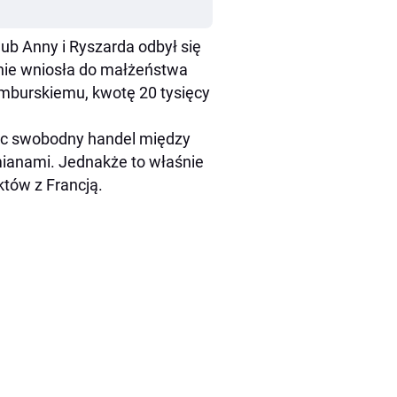
lub Anny i Ryszarda odbył się
nie wniosła do małżeństwa
emburskiemu, kwotę 20 tysięcy
jąc swobodny handel między
ianami. Jednakże to właśnie
któw z Francją.