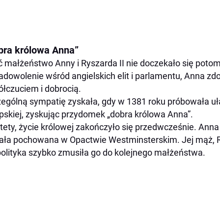
bra królowa Anna”
 małżeństwo Anny i Ryszarda II nie doczekało się poto
adowolenie wśród angielskich elit i parlamentu, Anna z
łczuciem i dobrocią.
ególną sympatię zyskała, gdy w 1381 roku próbowała uł
pskiej, zyskując przydomek „dobra królowa Anna”.
tety, życie królowej zakończyło się przedwcześnie. Anna
ała pochowana w Opactwie Westminsterskim. Jej mąż, R
polityka szybko zmusiła go do kolejnego małżeństwa.