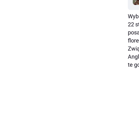
Wybó
22 s
posa
flor
Zwią
Angl
te g