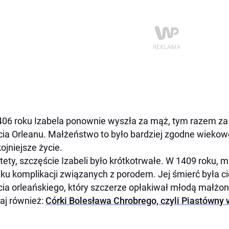
06 roku Izabela ponownie wyszła za mąż, tym razem za 
cia Orleanu. Małżeństwo to było bardziej zgodne wiekowo
ojniejsze życie.
tety, szczęście Izabeli było krótkotrwałe. W 1409 roku, m
ku komplikacji związanych z porodem. Jej śmierć była cio
cia orleańskiego, który szczerze opłakiwał młodą małżon
aj również:
Córki Bolesława Chrobrego, czyli Piastówny