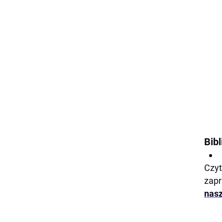
Bibl
Czyt
zapr
nasz