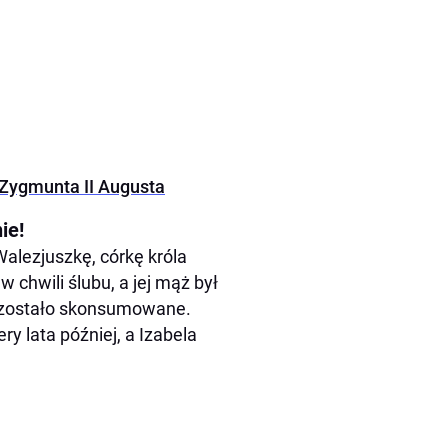
 Zygmunta II Augusta
ie!
Walezjuszkę, córkę króla
w chwili ślubu, a jej mąż był
ie zostało skonsumowane.
ry lata później, a Izabela