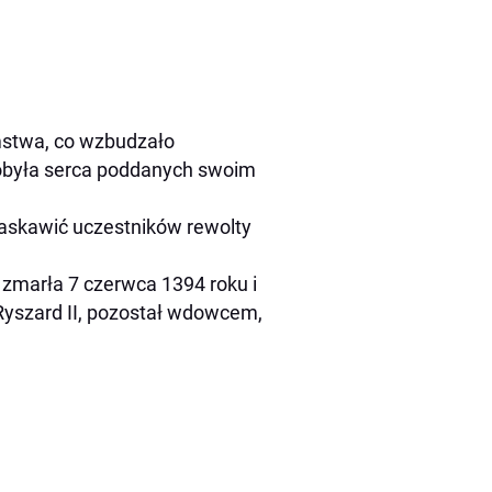
mstwa, co wzbudzało
dobyła serca poddanych swoim
askawić uczestników rewolty
 zmarła 7 czerwca 1394 roku i
yszard II, pozostał wdowcem,