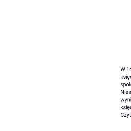
W 14
księ
spok
Nies
wyni
księ
Czyt