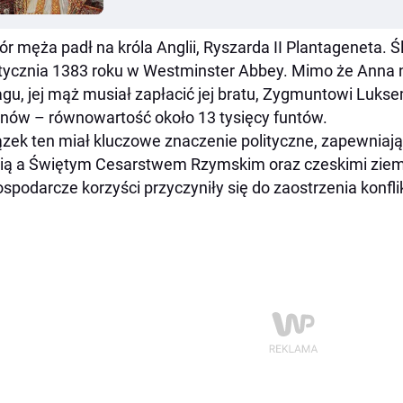
r męża padł na króla Anglii, Ryszarda II Plantageneta. Ś
tycznia 1383 roku w Westminster Abbey. Mimo że Anna 
gu, jej mąż musiał zapłacić jej bratu, Zygmuntowi Luks
enów – równowartość około 13 tysięcy funtów.
zek ten miał kluczowe znaczenie polityczne, zapewnia
ią a Świętym Cesarstwem Rzymskim oraz czeskimi ziem
ospodarcze korzyści przyczyniły się do zaostrzenia konfli