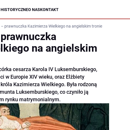
 HISTORYCZNE
O NAS
KONTAKT
– prawnuczka Kazimierza Wielkiego na angielskim tronie
 prawnuczka
lkiego na angielskim
 córka cesarza Karola IV Luksemburskiego,
ci w Europie XIV wieku, oraz Elżbiety
 króla Kazimierza Wielkiego. Była rodzoną
gmunta Luksemburskiego, co czyniło ją
kim rynku matrymonialnym.