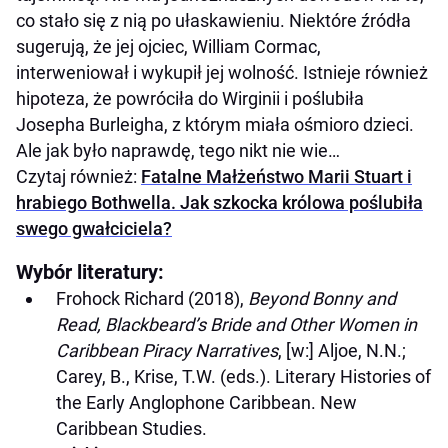
co stało się z nią po ułaskawieniu. Niektóre źródła
sugerują, że jej ojciec, William Cormac,
interweniował i wykupił jej wolność. Istnieje również
hipoteza, że powróciła do Wirginii i poślubiła
Josepha Burleigha, z którym miała ośmioro dzieci.
Ale jak było naprawdę, tego nikt nie wie…
Czytaj również:
Fatalne Małżeństwo Marii Stuart i
hrabiego Bothwella. Jak szkocka królowa poślubiła
swego gwałciciela?
Wybór literatury:
Frohock Richard (2018),
Beyond Bonny and
Read, Blackbeard’s Bride and Other Women in
Caribbean Piracy Narratives
, [w:] Aljoe, N.N.;
Carey, B., Krise, T.W. (eds.). Literary Histories of
the Early Anglophone Caribbean. New
Caribbean Studies.