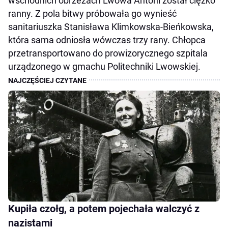
wschodnich obrzeżach Lwowa Antoni został ciężko
ranny. Z pola bitwy próbowała go wynieść
sanitariuszka Stanisława Klimkowska-Bieńkowska,
która sama odniosła wówczas trzy rany. Chłopca
przetransportowano do prowizorycznego szpitala
urządzonego w gmachu Politechniki Lwowskiej.
Kupiła czołg, a potem pojechała walczyć z
nazistami