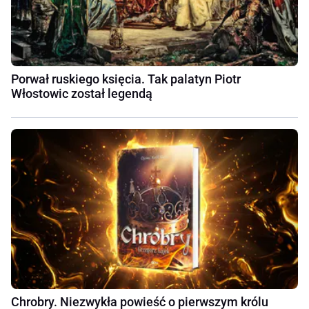
Porwał ruskiego księcia. Tak palatyn Piotr
Włostowic został legendą
Chrobry. Niezwykła powieść o pierwszym królu