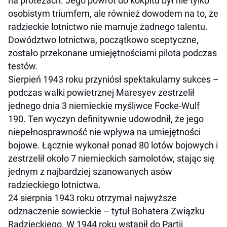
na protezach. Jego powrót do kokpitu był nie tylko
osobistym triumfem, ale również dowodem na to, że
radzieckie lotnictwo nie marnuje żadnego talentu.
Dowództwo lotnictwa, początkowo sceptyczne,
zostało przekonane umiejętnościami pilota podczas
testów.
Sierpień 1943 roku przyniósł spektakularny sukces –
podczas walki powietrznej Maresyev zestrzelił
jednego dnia 3 niemieckie myśliwce Focke-Wulf
190. Ten wyczyn definitywnie udowodnił, że jego
niepełnosprawność nie wpływa na umiejętności
bojowe. Łącznie wykonał ponad 80 lotów bojowych i
zestrzelił około 7 niemieckich samolotów, stając się
jednym z najbardziej szanowanych asów
radzieckiego lotnictwa.
24 sierpnia 1943 roku otrzymał najwyższe
odznaczenie sowieckie – tytuł Bohatera Związku
Radzieckiego. W 1944 roku wstąpił do Partii