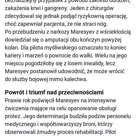
beznadziejny przypadek z powodu zakresu obrażeń,
zakażenia krwi i gangreny. Jeden z chirurgów
zdecydował się jednak podjąć ryzykowną operację,
choć zapewniał pacjenta, że nie straci nóg.
Po przebudzeniu z narkozy Maresyev z wściekłością
dowiedział się o amputacji obu kończyn powyżej
kolan. Dla pilota myśliwskiego oznaczało to koniec
kariery i marzeń o powrocie do walki. Wielu na jego
miejscu pogodziłoby się z losem inwalidy, lecz
Maresyev postanowił udowodnić, że może wrócić
do służby bojowej mimo kalectwa.
Powrót i triumf nad przeciwnościami
Prawie rok poświęcił Maresyev na intensywne
ćwiczenia mające na celu opanowanie obsługi
protez. Jego determinacja budziła podziw personelu
medycznego i współtowarzyszy broni, którzy
obserwowali żmudny proces rehabilitacji. Pilot