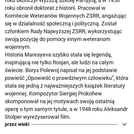
roku ukończył Wyższą Szkołę Partyjną, a w 1956
roku obronił doktorat z historii. Pracował w
Komitecie Weteranów Wojennych ZSRR, angażując
się w działalność społeczną i polityczną. Został
członkiem Rady Najwyższej ZSRR, wykorzystując
swoją pozycję do pomocy innym weteranom
wojennym.
Historia Maresyeva szybko stała się legendą,
inspirującą nie tylko Rosjan, ale ludzi na całym
świecie. Borys Polewoj napisał na jej podstawie
powieść „Opowieść o prawdziwym człowieku”, która
stała się jedną z najważniejszych książek literatury
wojennej. Kompozytor Siergiej Prokofiew
skomponował na jej motywach swoją ostatnią
operę o tym samym tytule, a w 1948 roku Aleksandr
Stolper wyreżyserował film.
przez wieki