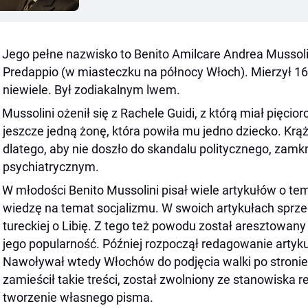
Jego pełne nazwisko to Benito Amilcare Andrea Mussolini
Predappio (w miasteczku na północy Włoch). Mierzył 1
niewiele. Był zodiakalnym lwem.
Mussolini ożenił się z Rachele Guidi, z którą miał pięcior
jeszcze jedną żonę, która powiła mu jedno dziecko. Krążył
dlatego, aby nie doszło do skandalu politycznego, zamkn
psychiatrycznym.
W młodości Benito Mussolini pisał wiele artykułów o tema
wiedzę na temat socjalizmu. W swoich artykułach sprzec
tureckiej o Libię. Z tego też powodu został aresztowany
jego popularność. Później rozpoczął redagowanie artyku
Nawoływał wtedy Włochów do podjęcia walki po stronie 
zamieścił takie treści, został zwolniony ze stanowiska 
tworzenie własnego pisma.