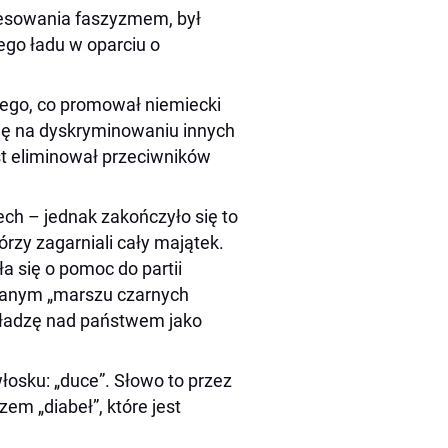
eresowania faszyzmem, był
ego ładu w oparciu o
tego, co promował niemiecki
 się na dyskryminowaniu innych
t eliminował przeciwników
ch – jednak zakończyło się to
órzy zagarniali cały majątek.
a się o pomoc do partii
wanym „marszu czarnych
 władzę nad państwem jako
włosku: „duce”. Słowo to przez
em „diabeł”, które jest