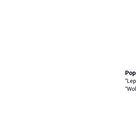
Pop
“Lep
“Wol