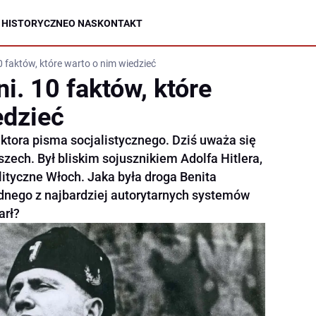
 HISTORYCZNE
O NAS
KONTAKT
0 faktów, które warto o nim wiedzieć
i. 10 faktów, które
edzieć
ktora pisma socjalistycznego. Dziś uważa się
ech. Był bliskim sojusznikiem Adolfa Hitlera,
tyczne Włoch. Jaka była droga Benita
dnego z najbardziej autorytarnych systemów
arł?