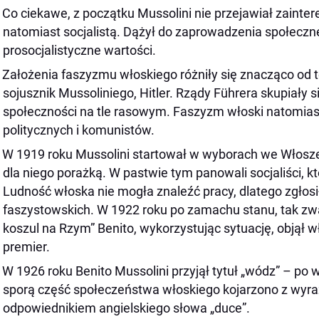
Co ciekawe, z początku Mussolini nie przejawiał zaint
natomiast socjalistą. Dążył do zaprowadzenia społeczn
prosocjalistyczne wartości.
Założenia faszyzmu włoskiego różniły się znacząco od 
sojusznik Mussoliniego, Hitler. Rządy Führera skupiały
społeczności na tle rasowym. Faszyzm włoski natomias
politycznych i komunistów.
W 1919 roku Mussolini startował w wyborach we Włosze
dla niego porażką. W pastwie tym panowali socjaliści, kt
Ludność włoska nie mogła znaleźć pracy, dlatego zgłosił
faszystowskich. W 1922 roku po zamachu stanu, tak z
koszul na Rzym” Benito, wykorzystując sytuację, objął
premier.
W 1926 roku Benito Mussolini przyjął tytuł „wódz” – po 
sporą część społeczeństwa włoskiego kojarzono z wyraz
odpowiednikiem angielskiego słowa „duce”.