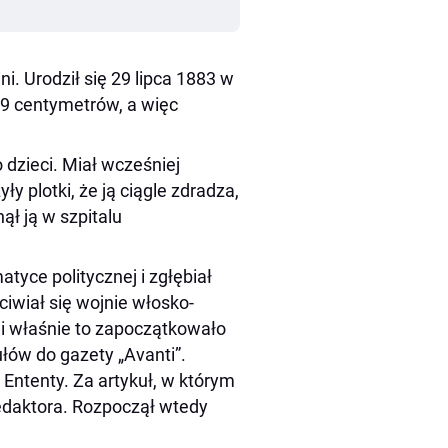
. Urodził się 29 lipca 1883 w
69 centymetrów, a więc
o dzieci. Miał wcześniej
y plotki, że ją ciągle zdradza,
ął ją w szpitalu
tyce politycznej i zgłębiał
iwiał się wojnie włosko-
 i właśnie to zapoczątkowało
łów do gazety „Avanti”.
Ententy. Za artykuł, w którym
redaktora. Rozpoczął wtedy