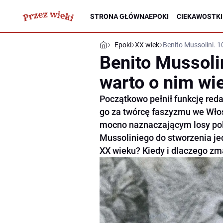
STRONA GŁÓWNA
EPOKI
CIEKAWOSTKI
Epoki
XX wiek
Benito Mussolini. 1
Benito Mussolin
warto o nim wi
Początkowo pełnił funkcję reda
go za twórcę faszyzmu we Włosz
mocno naznaczającym losy poli
Mussoliniego do stworzenia je
XX wieku? Kiedy i dlaczego zm