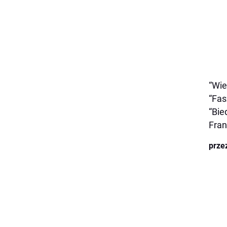
“Wie
“Fas
“Bie
Fran
prze