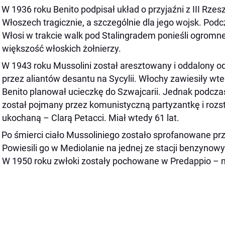
W 1936 roku Benito podpisał układ o przyjaźni z III Rzesz
Włoszech tragicznie, a szczególnie dla jego wojsk. Podc
Włosi w trakcie walk pod Stalingradem ponieśli ogromn
większość włoskich żołnierzy.
W 1943 roku Mussolini został aresztowany i oddalony 
przez aliantów desantu na Sycylii. Włochy zawiesiły wt
Benito planował ucieczkę do Szwajcarii. Jednak podczas
został pojmany przez komunistyczną partyzantkę i rozs
ukochaną – Clarą Petacci. Miał wtedy 61 lat.
Po śmierci ciało Mussoliniego zostało sprofanowane prz
Powiesili go w Mediolanie na jednej ze stacji benzynowy
W 1950 roku zwłoki zostały pochowane w Predappio – m