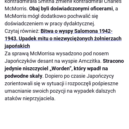
kontradmirała Smitha zmienił kontradmirał Charles
McMorris.
Obaj byli doświadczonymi oficerami
, a
McMorris mógł dodatkowo pochwalić się
doświadczeniem w pracy dydaktycznej.
Czytaj również:
Bitwa o wyspy Salomona 1942-
1943. Upadek mitu o niezwyciężonych żołnierzach
japońskich
Za sprawą McMorrisa wysadzono pod nosem
Japończyków desant na wyspie Amczitka.
Stracono
jedynie niszczyciel „Worden”, który wpadł na
podwodne skały
. Dopiero po czasie Japończycy
zorientowali się w sytuacji i rozpoczęli pośpieszne
umacnianie swoich pozycji na wypadek dalszych
ataków nieprzyjaciela.