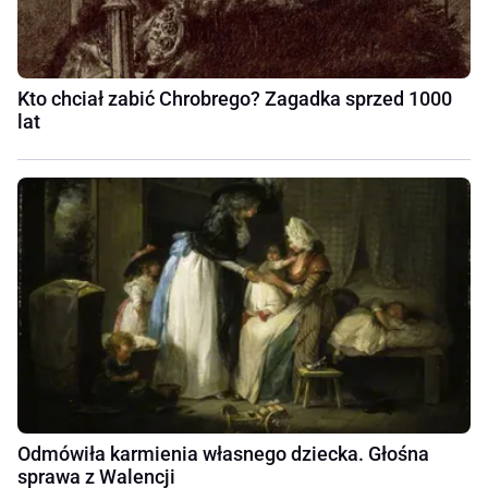
Kto chciał zabić Chrobrego? Zagadka sprzed 1000
lat
Odmówiła karmienia własnego dziecka. Głośna
sprawa z Walencji