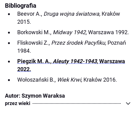
Bibliografia
Beevor A.,
Druga wojna światowa,
Kraków
2015.
Borkowski M.,
Midway 1942
, Warszawa 1992.
Fliskowski Z.,
Przez środek Pacyfiku,
Poznań
1984.
Piegzik M. A.,
Aleuty 1942-1943
, Warszawa
2022.
Wołoszański B.,
Wiek Krwi,
Kraków 2016.
Autor: Szymon Waraksa
przez wieki