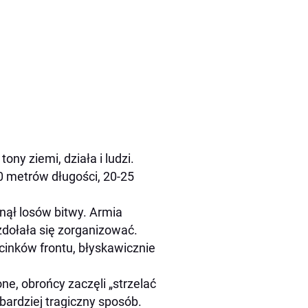
ny ziemi, działa i ludzi.
60 metrów długości, 20-25
gnął losów bitwy. Armia
zdołała się zorganizować.
cinków frontu, błyskawicznie
e, obrońcy zaczęli „strzelać
ardziej tragiczny sposób.