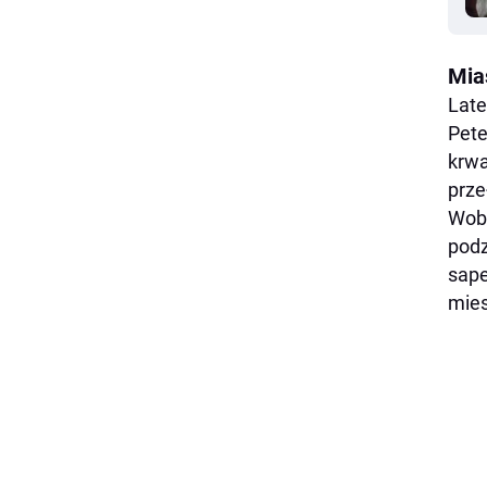
Mia
Late
Pete
krwa
prze
Wobe
podz
sape
mies