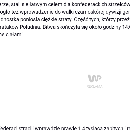
erze, stali się łatwym celem dla konfederackich strzelców
gło też wprowadzenie do walki czarnoskórej dywizji ge
ednostka poniosła ciężkie straty. Część tych, którzy prze
rataków Południa. Bitwa skończyła się około godziny 14:
ne ciałami.
ederaci stracili wprawdzie prawie 1,4 tysiąca zabitych 