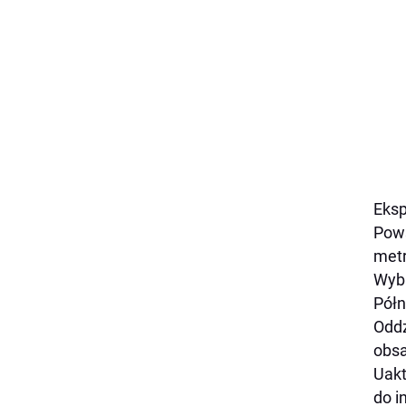
Eksp
Pows
metr
Wybu
Półn
Oddz
obsa
Uakt
do i