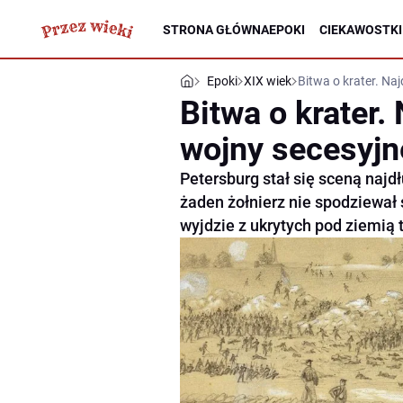
STRONA GŁÓWNA
EPOKI
CIEKAWOSTKI
Epoki
XIX wiek
Bitwa o krater. Naj
Bitwa o krater.
wojny secesyjn
Petersburg stał się sceną naj
żaden żołnierz nie spodziewał 
wyjdzie z ukrytych pod ziemią t