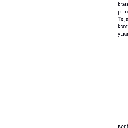
krat
pomo
Ta j
kont
усia
Konf