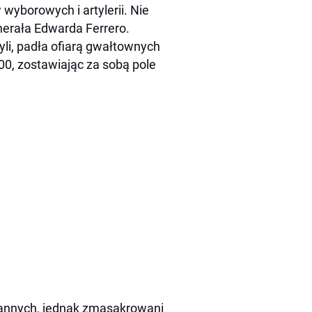
 wyborowych i artylerii. Nie
nerała Edwarda Ferrero.
żyli, padła ofiarą gwałtownych
00, zostawiając za sobą pole
i rannych, jednak zmasakrowani