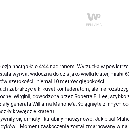
lozja nastąpiła o 4:44 nad ranem. Wyrzuciła w powietrze to
tała wyrwa, widoczna do dziś jako wielki krater, miała 
ów szerokości i niemal 10 metrów głębokości.
ch zabrał życie kilkuset konfederatom, ale nie rozstrzy
ocnej Wirginii, dowodzona przez Roberta E. Lee, szybko 
iały generała Williama Mahone’a, ściągnięte z innych od
dziły krawędzie krateru.
ywniły się armaty i karabiny maszynowe. Jak pisał Mahon
ndyków”. Moment zaskoczenia został zmarnowany w najb