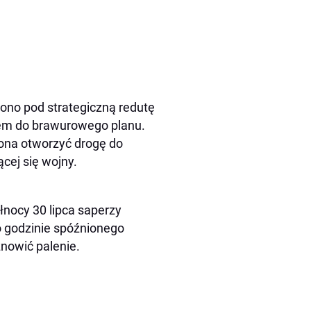
żono pod strategiczną redutę
ępem do brawurowego planu.
 ona otworzyć drogę do
cej się wojny.
łnocy 30 lipca saperzy
po godzinie spóźnionego
nowić palenie.