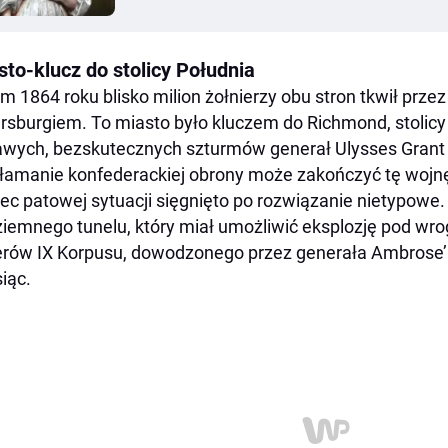
sto-klucz do stolicy Południa
m 1864 roku blisko milion żołnierzy obu stron tkwił prz
rsburgiem. To miasto było kluczem do Richmond, stolicy K
wych, bezskutecznych szturmów generał Ulysses Grant z
łamanie konfederackiej obrony może zakończyć tę wojn
c patowej sytuacji sięgnięto po rozwiązanie nietypowe
iemnego tunelu, który miał umożliwić eksplozję pod wro
rów IX Korpusu, dowodzonego przez generała Ambrose’a 
iąc.