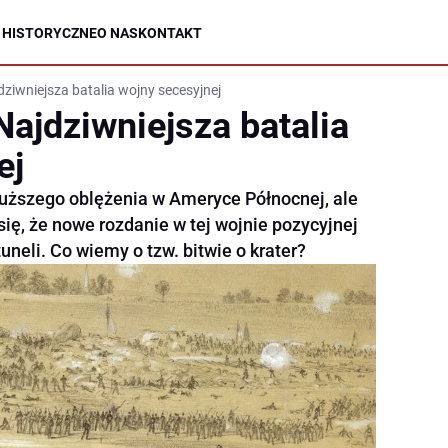
 HISTORYCZNE
O NAS
KONTAKT
dziwniejsza batalia wojny secesyjnej
 Najdziwniejsza batalia
ej
dłuższego oblężenia w Ameryce Północnej, ale
się, że nowe rozdanie w tej wojnie pozycyjnej
uneli. Co wiemy o tzw. bitwie o krater?