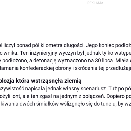
l liczył ponad pół kilometra długości. Jego koniec podło
ciwnika. Ten inżynieryjny wyczyn był jednak tylko wst
 podłożono, a detonację wyznaczono na 30 lipca. Miała
łamania konfederackiej obrony i skrócenia tej przedłużają
plozja która wstrząsnęła ziemią
zywistość napisała jednak własny scenariusz. Tuż po pó
ożyli lont, ale ten zgasł na jednym z połączeń. Dopiero 
kiwania dwóch śmiałków wślizgnęło się do tunelu, by wz