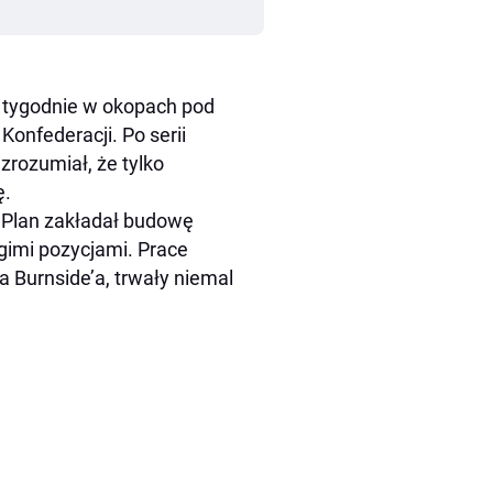
ez tygodnie w okopach pod
onfederacji. Po serii
rozumiał, że tylko
ę.
. Plan zakładał budowę
gimi pozycjami. Prace
Burnside’a, trwały niemal