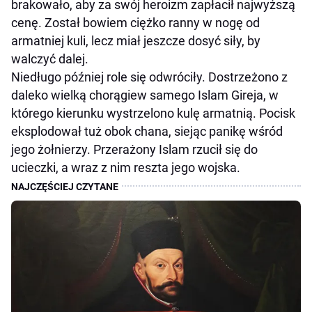
brakowało, aby za swój heroizm zapłacił najwyższą
cenę. Został bowiem ciężko ranny w nogę od
armatniej kuli, lecz miał jeszcze dosyć siły, by
walczyć dalej.
Niedługo później role się odwróciły. Dostrzeżono z
daleko wielką chorągiew samego Islam Gireja, w
którego kierunku wystrzelono kulę armatnią. Pocisk
eksplodował tuż obok chana, siejąc panikę wśród
jego żołnierzy. Przerażony Islam rzucił się do
ucieczki, a wraz z nim reszta jego wojska.