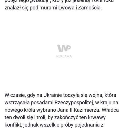
potężnego „władcę”, który już jesienią 1648 roku
znalazł się pod murami Lwowa i Zamościa.
W czasie, gdy na Ukrainie toczyła się wojna, która
wstrząsała posadami Rzeczypospolitej, w kraju na
nowego króla wybrano Jana II Kazimierza. Władca
ten dwoił się i troił, by zakończyć ten krwawy
konflikt, jednak wszelkie próby pojednania z