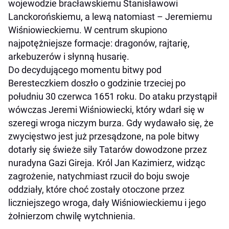
wojewodzie bracławskiemu Stanisławowi
Lanckorońskiemu, a lewą natomiast – Jeremiemu
Wiśniowieckiemu. W centrum skupiono
najpotężniejsze formacje: dragonów, rajtarię,
arkebuzerów i słynną husarię.
Do decydującego momentu bitwy pod
Beresteczkiem doszło o godzinie trzeciej po
południu 30 czerwca 1651 roku. Do ataku przystąpił
wówczas Jeremi Wiśniowiecki, który wdarł się w
szeregi wroga niczym burza. Gdy wydawało się, że
zwycięstwo jest już przesądzone, na pole bitwy
dotarły się świeże siły Tatarów dowodzone przez
nuradyna Gazi Gireja. Król Jan Kazimierz, widząc
zagrożenie, natychmiast rzucił do boju swoje
oddziały, które choć zostały otoczone przez
liczniejszego wroga, dały Wiśniowieckiemu i jego
żołnierzom chwilę wytchnienia.