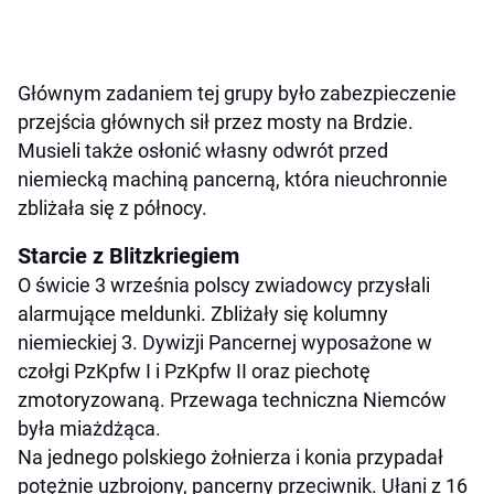
Głównym zadaniem tej grupy było zabezpieczenie
przejścia głównych sił przez mosty na Brdzie.
Musieli także osłonić własny odwrót przed
niemiecką machiną pancerną, która nieuchronnie
zbliżała się z północy.
Starcie z Blitzkriegiem
O świcie 3 września polscy zwiadowcy przysłali
alarmujące meldunki. Zbliżały się kolumny
niemieckiej 3. Dywizji Pancernej wyposażone w
czołgi PzKpfw I i PzKpfw II oraz piechotę
zmotoryzowaną. Przewaga techniczna Niemców
była miażdżąca.
Na jednego polskiego żołnierza i konia przypadał
potężnie uzbrojony, pancerny przeciwnik. Ułani z 16