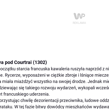
wa pod Courtrai (1302)
oczątku starcia francuska kawaleria ruszyła naprzód z
ie. Rycerze, wyposażeni w ciężkie zbroje i lśniące miecze
a miała miażdżyć wszystko na swojej drodze. Jednak mi
ziewając się takiego rozwoju wydarzeń, wykopali wcześ
t francuskiego uderzenia.
rzystując chwilę dezorientacji przeciwnika, ludowe oddz
rataku. W tej fazie bitwy dowódcy mieszkańców wydawali