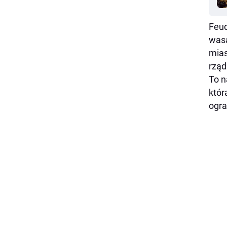
Feud
wasa
mias
rząd
To n
któr
ogra