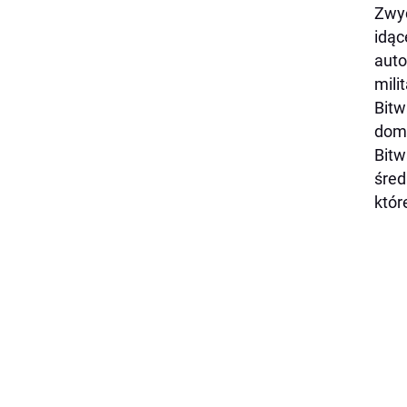
Zwyc
idąc
auto
milit
Bitw
doma
Bitw
śred
któr