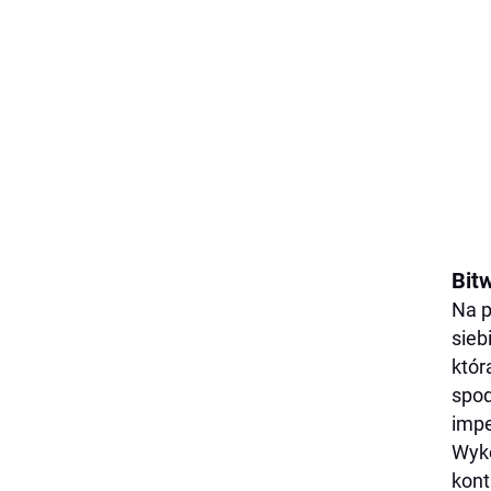
Bit
Na p
sieb
któr
spod
impe
Wyko
kont