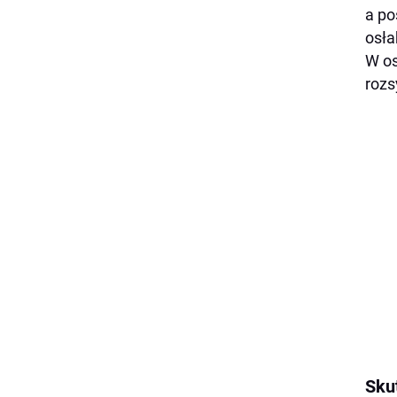
a po
osła
W os
rozs
Sku