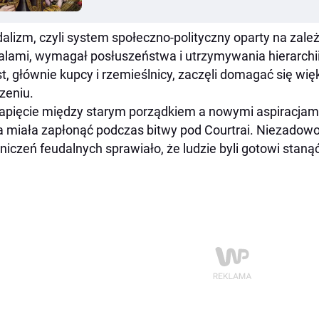
alizm, czyli system społeczno-polityczny oparty na zal
lami, wymagał posłuszeństwa i utrzymywania hierarchi
t, głównie kupcy i rzemieślnicy, zaczęli domagać się wi
zeniu.
apięcie między starym porządkiem a nowymi aspiracjami
a miała zapłonąć podczas bitwy pod Courtrai. Niezadowo
niczeń feudalnych sprawiało, że ludzie byli gotowi stanąć