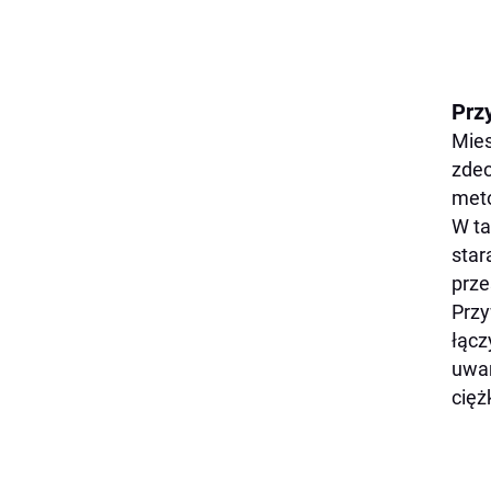
Prz
Mies
zdec
meto
W ta
star
prze
Przy
łącz
uwar
cięż