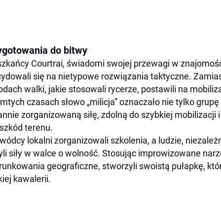
ygotowania do bitwy
zkańcy Courtrai, świadomi swojej przewagi w znajomośc
ydowali się na nietypowe rozwiązania taktyczne. Zamias
dach walki, jakie stosowali rycerze, postawili na mobiliz
mtych czasach słowo „milicja” oznaczało nie tylko grup
annie zorganizowaną siłę, zdolną do szybkiej mobilizacji
szkód terenu.
wódcy lokalni zorganizowali szkolenia, a ludzie, niezale
yli siły w walce o wolność. Stosując improwizowane nar
unkowania geograficzne, stworzyli swoistą pułapkę, któr
kiej kawalerii.