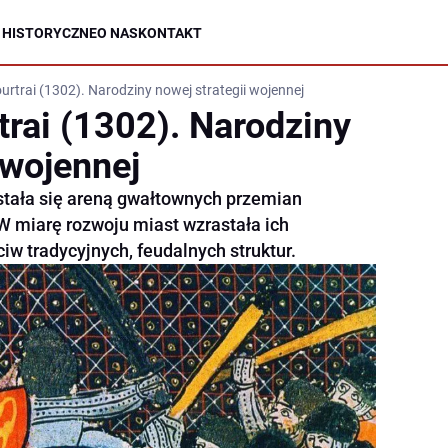
 HISTORYCZNE
O NAS
KONTAKT
urtrai (1302). Narodziny nowej strategii wojennej
trai (1302). Narodziny
 wojennej
 stała się areną gwałtownych przemian
W miarę rozwoju miast wzrastała ich
iw tradycyjnych, feudalnych struktur.