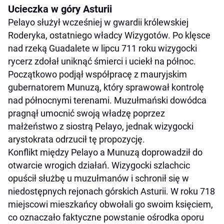
Ucieczka w góry Asturii
Pelayo służył wcześniej w gwardii królewskiej
Roderyka, ostatniego władcy Wizygotów. Po klęsce
nad rzeką Guadalete w lipcu 711 roku wizygocki
rycerz zdołał uniknąć śmierci i uciekł na północ.
Początkowo podjął współpracę z mauryjskim
gubernatorem Munuzą, który sprawował kontrolę
nad północnymi terenami. Muzułmański dowódca
pragnął umocnić swoją władzę poprzez
małżeństwo z siostrą Pelayo, jednak wizygocki
arystokrata odrzucił tę propozycję.
Konflikt między Pelayo a Munuzą doprowadził do
otwarcie wrogich działań. Wizygocki szlachcic
opuścił służbę u muzułmanów i schronił się w
niedostępnych rejonach górskich Asturii. W roku 718
miejscowi mieszkańcy obwołali go swoim księciem,
co oznaczało faktyczne powstanie ośrodka oporu