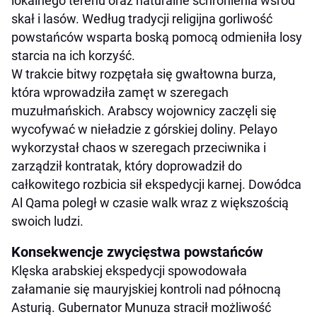
lokalnego terenu oraz naturalne schronienia wśród
skał i lasów. Według tradycji religijna gorliwość
powstańców wsparta boską pomocą odmieniła losy
starcia na ich korzyść.
W trakcie bitwy rozpętała się gwałtowna burza,
która wprowadziła zamęt w szeregach
muzułmańskich. Arabscy wojownicy zaczęli się
wycofywać w nieładzie z górskiej doliny. Pelayo
wykorzystał chaos w szeregach przeciwnika i
zarządził kontratak, który doprowadził do
całkowitego rozbicia sił ekspedycji karnej. Dowódca
Al Qama poległ w czasie walk wraz z większością
swoich ludzi.
Konsekwencje zwycięstwa powstańców
Klęska arabskiej ekspedycji spowodowała
załamanie się mauryjskiej kontroli nad północną
Asturią. Gubernator Munuza stracił możliwość