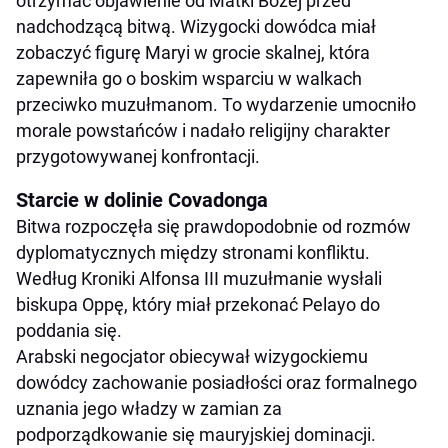
otrzymać objawienie od Matki Bożej przed
nadchodzącą bitwą. Wizygocki dowódca miał
zobaczyć figurę Maryi w grocie skalnej, która
zapewniła go o boskim wsparciu w walkach
przeciwko muzułmanom. To wydarzenie umocniło
morale powstańców i nadało religijny charakter
przygotowywanej konfrontacji.
Starcie w dolinie Covadonga
Bitwa rozpoczęła się prawdopodobnie od rozmów
dyplomatycznych między stronami konfliktu.
Według Kroniki Alfonsa III muzułmanie wysłali
biskupa Oppę, który miał przekonać Pelayo do
poddania się.
Arabski negocjator obiecywał wizygockiemu
dowódcy zachowanie posiadłości oraz formalnego
uznania jego władzy w zamian za
podporządkowanie się mauryjskiej dominacji.