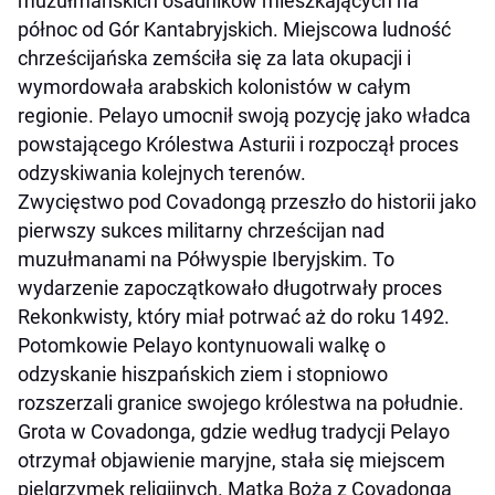
muzułmańskich osadników mieszkających na
północ od Gór Kantabryjskich. Miejscowa ludność
chrześcijańska zemściła się za lata okupacji i
wymordowała arabskich kolonistów w całym
regionie. Pelayo umocnił swoją pozycję jako władca
powstającego Królestwa Asturii i rozpoczął proces
odzyskiwania kolejnych terenów.
Zwycięstwo pod Covadongą przeszło do historii jako
pierwszy sukces militarny chrześcijan nad
muzułmanami na Półwyspie Iberyjskim. To
wydarzenie zapoczątkowało długotrwały proces
Rekonkwisty, który miał potrwać aż do roku 1492.
Potomkowie Pelayo kontynuowali walkę o
odzyskanie hiszpańskich ziem i stopniowo
rozszerzali granice swojego królestwa na południe.
Grota w Covadonga, gdzie według tradycji Pelayo
otrzymał objawienie maryjne, stała się miejscem
pielgrzymek religijnych. Matka Boża z Covadonga