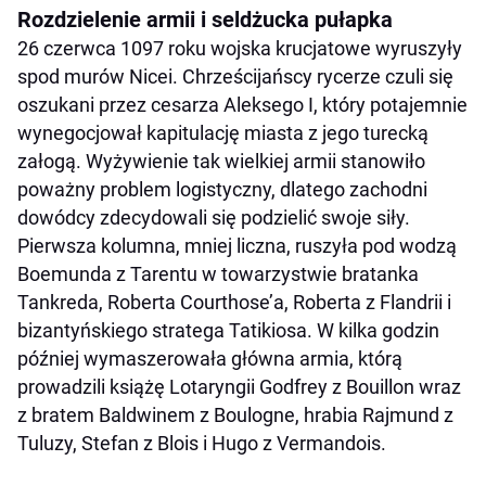
Rozdzielenie armii i seldżucka pułapka
26 czerwca 1097 roku wojska krucjatowe wyruszyły
spod murów Nicei. Chrześcijańscy rycerze czuli się
oszukani przez cesarza Aleksego I, który potajemnie
wynegocjował kapitulację miasta z jego turecką
załogą. Wyżywienie tak wielkiej armii stanowiło
poważny problem logistyczny, dlatego zachodni
dowódcy zdecydowali się podzielić swoje siły.
Pierwsza kolumna, mniej liczna, ruszyła pod wodzą
Boemunda z Tarentu w towarzystwie bratanka
Tankreda, Roberta Courthose’a, Roberta z Flandrii i
bizantyńskiego stratega Tatikiosa. W kilka godzin
później wymaszerowała główna armia, którą
prowadzili książę Lotaryngii Godfrey z Bouillon wraz
z bratem Baldwinem z Boulogne, hrabia Rajmund z
Tuluzy, Stefan z Blois i Hugo z Vermandois.