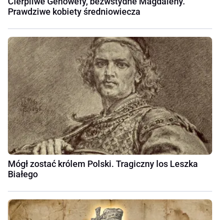
Cierpliwe Genowefy, bezwstydne Magdaleny.
Prawdziwe kobiety średniowiecza
Mógł zostać królem Polski. Tragiczny los Leszka
Białego