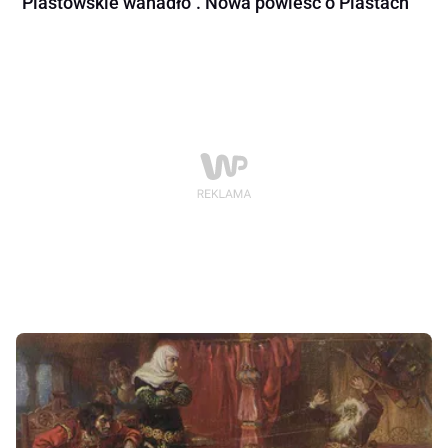
"Piastowskie wahadło". Nowa powieść o Piastach