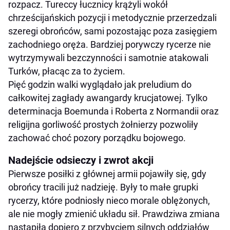
rozpacz. Tureccy łucznicy krążyli wokół
chrześcijańskich pozycji i metodycznie przerzedzali
szeregi obrońców, sami pozostając poza zasięgiem
zachodniego oręża. Bardziej porywczy rycerze nie
wytrzymywali bezczynności i samotnie atakowali
Turków, płacąc za to życiem.
Pięć godzin walki wyglądało jak preludium do
całkowitej zagłady awangardy krucjatowej. Tylko
determinacja Boemunda i Roberta z Normandii oraz
religijna gorliwość prostych żołnierzy pozwoliły
zachować choć pozory porządku bojowego.
Nadejście odsieczy i zwrot akcji
Pierwsze posiłki z głównej armii pojawiły się, gdy
obrońcy tracili już nadzieję. Były to małe grupki
rycerzy, które podniosły nieco morale oblężonych,
ale nie mogły zmienić układu sił. Prawdziwa zmiana
nastąpiła dopiero z przybyciem silnych oddziałów