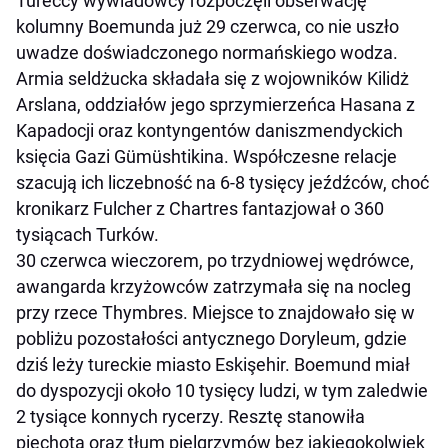
Tureccy wywiadowcy rozpoczęli obserwację
kolumny Boemunda już 29 czerwca, co nie uszło
uwadze doświadczonego normańskiego wodza.
Armia seldżucka składała się z wojowników Kilidż
Arslana, oddziałów jego sprzymierzeńca Hasana z
Kapadocji oraz kontyngentów daniszmendyckich
księcia Gazi Gümüshtikina. Współczesne relacje
szacują ich liczebność na 6-8 tysięcy jeźdźców, choć
kronikarz Fulcher z Chartres fantazjował o 360
tysiącach Turków.
30 czerwca wieczorem, po trzydniowej wędrówce,
awangarda krzyżowców zatrzymała się na nocleg
przy rzece Thymbres. Miejsce to znajdowało się w
pobliżu pozostałości antycznego Doryleum, gdzie
dziś leży tureckie miasto Eskişehir. Boemund miał
do dyspozycji około 10 tysięcy ludzi, w tym zaledwie
2 tysiące konnych rycerzy. Resztę stanowiła
piechota oraz tłum pielgrzymów bez jakiegokolwiek