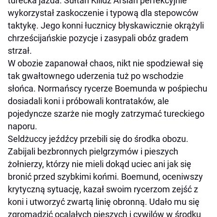
turecka jazda. Sułtan Kilidż Arslan perfekcyjnie
wykorzystał zaskoczenie i typową dla stepowców
taktykę. Jego konni łucznicy błyskawicznie okrążyli
chrześcijańskie pozycje i zasypali obóz gradem
strzał.
W obozie zapanował chaos, nikt nie spodziewał się
tak gwałtownego uderzenia tuż po wschodzie
słońca. Normańscy rycerze Boemunda w pośpiechu
dosiadali koni i próbowali kontrataków, ale
pojedyncze szarże nie mogły zatrzymać tureckiego
naporu.
Seldżuccy jeźdźcy przebili się do środka obozu.
Zabijali bezbronnych pielgrzymów i pieszych
żołnierzy, którzy nie mieli dokąd uciec ani jak się
bronić przed szybkimi końmi. Boemund, oceniwszy
krytyczną sytuację, kazał swoim rycerzom zejść z
koni i utworzyć zwartą linię obronną. Udało mu się
zgromadzić ocalałych pieszych i cywilów w środku