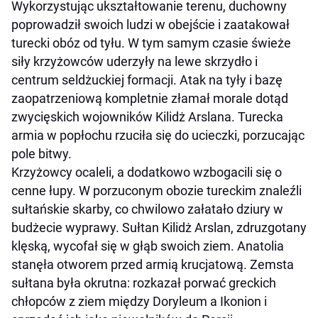
Wykorzystując ukształtowanie terenu, duchowny
poprowadził swoich ludzi w obejście i zaatakował
turecki obóz od tyłu. W tym samym czasie świeże
siły krzyżowców uderzyły na lewe skrzydło i
centrum seldżuckiej formacji. Atak na tyły i bazę
zaopatrzeniową kompletnie złamał morale dotąd
zwycięskich wojowników Kilidż Arslana. Turecka
armia w popłochu rzuciła się do ucieczki, porzucając
pole bitwy.
Krzyżowcy ocaleli, a dodatkowo wzbogacili się o
cenne łupy. W porzuconym obozie tureckim znaleźli
sułtańskie skarby, co chwilowo załatało dziury w
budżecie wyprawy. Sułtan Kilidż Arslan, zdruzgotany
klęską, wycofał się w głąb swoich ziem. Anatolia
stanęła otworem przed armią krucjatową. Zemsta
sułtana była okrutna: rozkazał porwać greckich
chłopców z ziem między Doryleum a Ikonion i