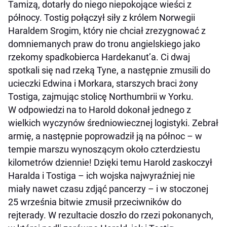
Tamizą, dotarły do niego niepokojące wieści z
północy. Tostig połączył siły z królem Norwegii
Haraldem Srogim, który nie chciał zrezygnować z
domniemanych praw do tronu angielskiego jako
rzekomy spadkobierca Hardekanut’a. Ci dwaj
spotkali się nad rzeką Tyne, a następnie zmusili do
ucieczki Edwina i Morkara, starszych braci żony
Tostiga, zajmując stolicę Northumbrii w Yorku.
W odpowiedzi na to Harold dokonał jednego z
wielkich wyczynów średniowiecznej logistyki. Zebrał
armię, a następnie poprowadził ją na północ – w
tempie marszu wynoszącym około czterdziestu
kilometrów dziennie! Dzięki temu Harold zaskoczył
Haralda i Tostiga – ich wojska najwyraźniej nie
miały nawet czasu zdjąć pancerzy – i w stoczonej
25 września bitwie zmusił przeciwników do
rejterady. W rezultacie doszło do rzezi pokonanych,