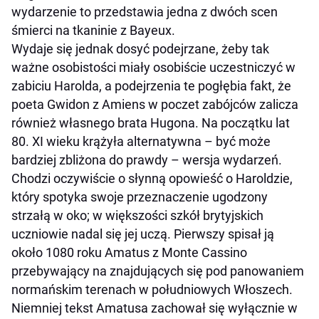
wydarzenie to przedstawia jedna z dwóch scen
śmierci na tkaninie z Bayeux.
Wydaje się jednak dosyć podejrzane, żeby tak
ważne osobistości miały osobiście uczestniczyć w
zabiciu Harolda, a podejrzenia te pogłębia fakt, że
poeta Gwidon z Amiens w poczet zabójców zalicza
również własnego brata Hugona. Na początku lat
80. XI wieku krążyła alternatywna – być może
bardziej zbliżona do prawdy – wersja wydarzeń.
Chodzi oczywiście o słynną opowieść o Haroldzie,
który spotyka swoje przeznaczenie ugodzony
strzałą w oko; w większości szkół brytyjskich
uczniowie nadal się jej uczą. Pierwszy spisał ją
około 1080 roku Amatus z Monte Cassino
przebywający na znajdujących się pod panowaniem
normańskim terenach w południowych Włoszech.
Niemniej tekst Amatusa zachował się wyłącznie w