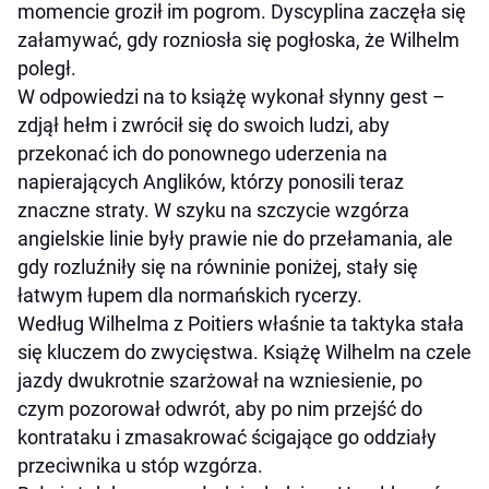
momencie groził im pogrom. Dyscyplina zaczęła się
załamywać, gdy rozniosła się pogłoska, że Wilhelm
poległ.
W odpowiedzi na to książę wykonał słynny gest –
zdjął hełm i zwrócił się do swoich ludzi, aby
przekonać ich do ponownego uderzenia na
napierających Anglików, którzy ponosili teraz
znaczne straty. W szyku na szczycie wzgórza
angielskie linie były prawie nie do przełamania, ale
gdy rozluźniły się na równinie poniżej, stały się
łatwym łupem dla normańskich rycerzy.
Według Wilhelma z Poitiers właśnie ta taktyka stała
się kluczem do zwycięstwa. Książę Wilhelm na czele
jazdy dwukrotnie szarżował na wzniesienie, po
czym pozorował odwrót, aby po nim przejść do
kontrataku i zmasakrować ścigające go oddziały
przeciwnika u stóp wzgórza.