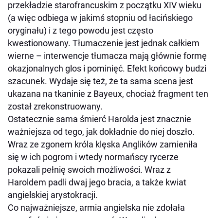
przekładzie starofrancuskim z początku XIV wieku
(a więc odbiega w jakimś stopniu od łacińskiego
oryginału) i z tego powodu jest często
kwestionowany. Tłumaczenie jest jednak całkiem
wierne – interwencje tłumacza mają głównie formę
okazjonalnych glos i pominięć. Efekt końcowy budzi
szacunek. Wydaje się też, że ta sama scena jest
ukazana na tkaninie z Bayeux, chociaż fragment ten
został zrekonstruowany.
Ostatecznie sama śmierć Harolda jest znacznie
ważniejsza od tego, jak dokładnie do niej doszło.
Wraz ze zgonem króla klęska Anglików zamieniła
się w ich pogrom i wtedy normańscy rycerze
pokazali pełnię swoich możliwości. Wraz z
Haroldem padli dwaj jego bracia, a także kwiat
angielskiej arystokracji.
Co najważniejsze, armia angielska nie zdołała