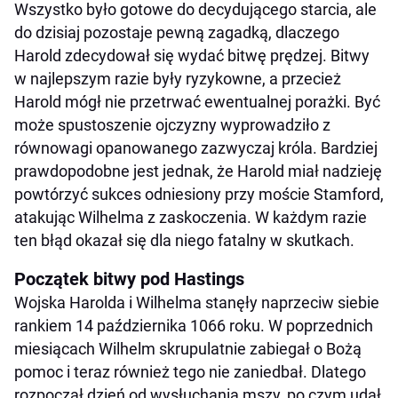
Wszystko było gotowe do decydującego starcia, ale
do dzisiaj pozostaje pewną zagadką, dlaczego
Harold zdecydował się wydać bitwę prędzej. Bitwy
w najlepszym razie były ryzykowne, a przecież
Harold mógł nie przetrwać ewentualnej porażki. Być
może spustoszenie ojczyzny wyprowadziło z
równowagi opanowanego zazwyczaj króla. Bardziej
prawdopodobne jest jednak, że Harold miał nadzieję
powtórzyć sukces odniesiony przy moście Stamford,
atakując Wilhelma z zaskoczenia. W każdym razie
ten błąd okazał się dla niego fatalny w skutkach.
Początek bitwy pod Hastings
Wojska Harolda i Wilhelma stanęły naprzeciw siebie
rankiem 14 października 1066 roku. W poprzednich
miesiącach Wilhelm skrupulatnie zabiegał o Bożą
pomoc i teraz również tego nie zaniedbał. Dlatego
rozpoczął dzień od wysłuchania mszy, po czym udał