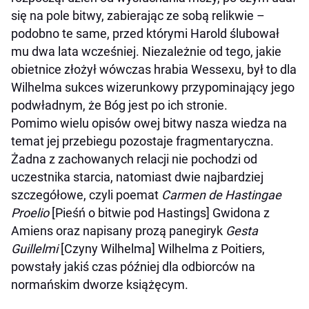
się na pole bitwy, zabierając ze sobą relikwie –
podobno te same, przed którymi Harold ślubował
mu dwa lata wcześniej. Niezależnie od tego, jakie
obietnice złożył wówczas hrabia Wessexu, był to dla
Wilhelma sukces wizerunkowy przypominający jego
podwładnym, że Bóg jest po ich stronie.
Pomimo wielu opisów owej bitwy nasza wiedza na
temat jej przebiegu pozostaje fragmentaryczna.
Żadna z zachowanych relacji nie pochodzi od
uczestnika starcia, natomiast dwie najbardziej
szczegółowe, czyli poemat
Carmen de Hastingae
Proelio
[Pieśń o bitwie pod Hastings] Gwidona z
Amiens oraz napisany prozą panegiryk
Gesta
Guillelmi
[Czyny Wilhelma] Wilhelma z Poitiers,
powstały jakiś czas później dla odbiorców na
normańskim dworze książęcym.