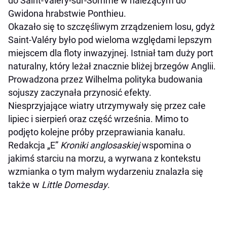
do Saint-Valéry-sur-Somme w należącym do
Gwidona hrabstwie Ponthieu.
Okazało się to szczęśliwym zrządzeniem losu, gdyż
Saint-Valéry było pod wieloma względami lepszym
miejscem dla floty inwazyjnej. Istniał tam duży port
naturalny, który leżał znacznie bliżej brzegów Anglii.
Prowadzona przez Wilhelma polityka budowania
sojuszy zaczynała przynosić efekty.
Niesprzyjające wiatry utrzymywały się przez całe
lipiec i sierpień oraz część września. Mimo to
podjęto kolejne próby przeprawiania kanału.
Redakcja „E”
Kroniki anglosaskiej
wspomina o
jakimś starciu na morzu, a wyrwana z kontekstu
wzmianka o tym małym wydarzeniu znalazła się
także w
Little Domesday
.