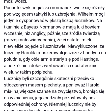
możliwości.
Ponadto szyk angielski i normański wiele się różniły
pod względem taktyki lub uzbrojenia. Wilhelm mógł
jedynie dysponować większą liczbą łuczników. Na
tkaninie z Bayeux Normanowie mają łuki bowiem
wcześniej niż Anglicy, późniejsze źródła twierdzą
(raczej mało wiarygodnie), że ci ostatni mieli
niewielkie pojęcie o łucznictwie. Niewykluczone, że
łucznicy Harolda maszerowali jeszcze z Londynu na
południe, gdy obie armie starły się pod Hastings,
albo król nie zdołał zwerbować ich dostatecznie
wielu w takim pośpiechu.
Łucznicy byli szczególnie skuteczni przeciwko
stłoczonym masom piechoty, a ponieważ Harold
miał największe szanse na zwycięstwo, broniąc się
na wzniesieniu, jego oddziały pozostawały bez
odpowiedniej ochrony. Niemniej łucznicy nie byli
czynnikiem decydującym o zwycięstwie w tej