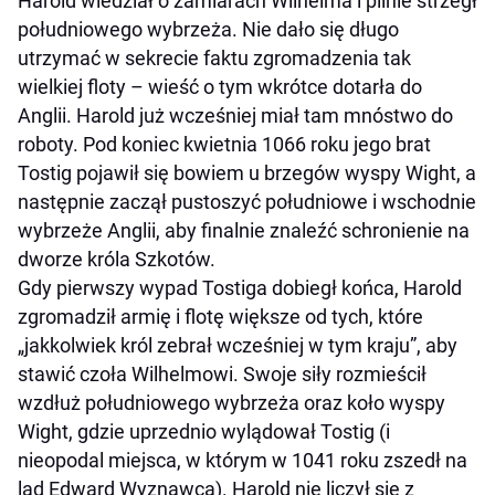
Harold wiedział o zamiarach Wilhelma i pilnie strzegł
południowego wybrzeża. Nie dało się długo
utrzymać w sekrecie faktu zgromadzenia tak
wielkiej floty – wieść o tym wkrótce dotarła do
Anglii. Harold już wcześniej miał tam mnóstwo do
roboty. Pod koniec kwietnia 1066 roku jego brat
Tostig pojawił się bowiem u brzegów wyspy Wight, a
następnie zaczął pustoszyć południowe i wschodnie
wybrzeże Anglii, aby finalnie znaleźć schronienie na
dworze króla Szkotów.
Gdy pierwszy wypad Tostiga dobiegł końca, Harold
zgromadził armię i flotę większe od tych, które
„jakkolwiek król zebrał wcześniej w tym kraju”, aby
stawić czoła Wilhelmowi. Swoje siły rozmieścił
wzdłuż południowego wybrzeża oraz koło wyspy
Wight, gdzie uprzednio wylądował Tostig (i
nieopodal miejsca, w którym w 1041 roku zszedł na
ląd Edward Wyznawca). Harold nie liczył się z