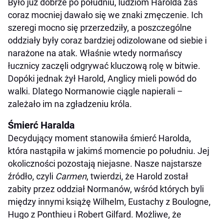
Było już dobrze po południu, ludziom Harolda zaś
coraz mocniej dawało się we znaki zmęczenie. Ich
szeregi mocno się przerzedziły, a poszczególne
oddziały były coraz bardziej odizolowane od siebie i
narażone na atak. Właśnie wtedy normańscy
łucznicy zaczęli odgrywać kluczową rolę w bitwie.
Dopóki jednak żył Harold, Anglicy mieli powód do
walki. Dlatego Normanowie ciągle napierali –
zależało im na zgładzeniu króla.
Śmierć Haralda
Decydujący moment stanowiła śmierć Harolda,
która nastąpiła w jakimś momencie po południu. Jej
okoliczności pozostają niejasne. Nasze najstarsze
źródło, czyli
Carmen
, twierdzi, że Harold został
zabity przez oddział Normanów, wśród których byli
między innymi książę Wilhelm, Eustachy z Boulogne,
Hugo z Ponthieu i Robert Gilfard. Możliwe, że