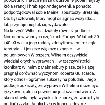
poprzednich latach książę dwukrotnie poparł najady
króla Francji i hrabiego Andegawenii, a ponadto
podporządkował sobie Maine i spustoszył Bretanię.
Oto był człowiek, który mógł osiągnąć wszystko…
lub przynajmniej tak się wydawało.
Na korzyść Wilhelma działały również podboje
Normanów w innych częściach Europy. W latach 30.
i 40. XI wieku jego rodacy zdobyli bowiem rozległe
terytoria – i jeszcze większe uznanie – w
południowych Włoszech. Wilhelm oczywiście
wiedział o tych wyprawach – w rzeczywistości
kronikarz Wilhelm z Malmesbury pisze, że książę
pragnął dorównać wyczynom Roberta Guiscarda,
który odnosił ogromne sukcesy na południu. Jego
podboje pokazały, że wyprawa Wilhelma może być
ryzykowna, ale na pewno nie jest szaleństwem. A
skoro stawka była wysoka, to znaczy, że warto było
podjąć ryzyko. Anglia była w końcu jednym z