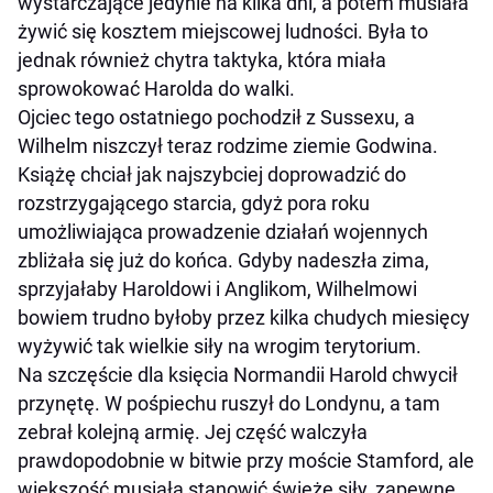
wystarczające jedynie na kilka dni, a potem musiała
żywić się kosztem miejscowej ludności. Była to
jednak również chytra taktyka, która miała
sprowokować Harolda do walki.
Ojciec tego ostatniego pochodził z Sussexu, a
Wilhelm niszczył teraz rodzime ziemie Godwina.
Książę chciał jak najszybciej doprowadzić do
rozstrzygającego starcia, gdyż pora roku
umożliwiająca prowadzenie działań wojennych
zbliżała się już do końca. Gdyby nadeszła zima,
sprzyjałaby Haroldowi i Anglikom, Wilhelmowi
bowiem trudno byłoby przez kilka chudych miesięcy
wyżywić tak wielkie siły na wrogim terytorium.
Na szczęście dla księcia Normandii Harold chwycił
przynętę. W pośpiechu ruszył do Londynu, a tam
zebrał kolejną armię. Jej część walczyła
prawdopodobnie w bitwie przy moście Stamford, ale
większość musiała stanowić świeże siły, zapewne