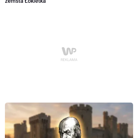
zemsta Łokietka