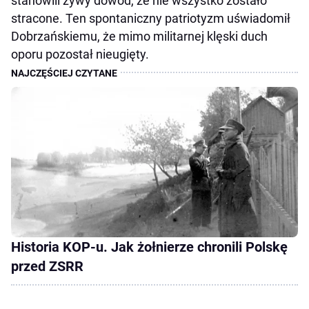
stanowili żywy dowód, że nie wszystko zostało
stracone. Ten spontaniczny patriotyzm uświadomił
Dobrzańskiemu, że mimo militarnej klęski duch
oporu pozostał nieugięty.
Historia KOP-u. Jak żołnierze chronili Polskę
przed ZSRR