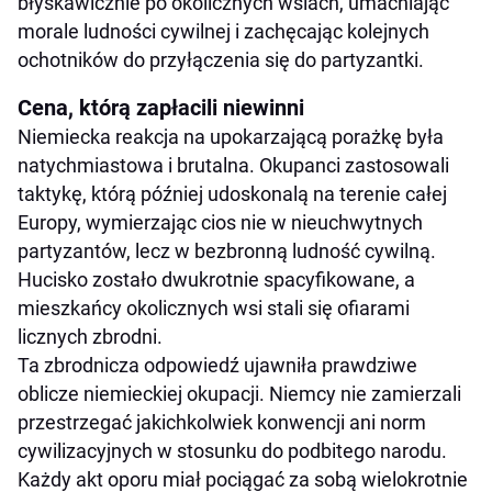
błyskawicznie po okolicznych wsiach, umacniając
morale ludności cywilnej i zachęcając kolejnych
ochotników do przyłączenia się do partyzantki.
Cena, którą zapłacili niewinni
Niemiecka reakcja na upokarzającą porażkę była
natychmiastowa i brutalna. Okupanci zastosowali
taktykę, którą później udoskonalą na terenie całej
Europy, wymierzając cios nie w nieuchwytnych
partyzantów, lecz w bezbronną ludność cywilną.
Hucisko zostało dwukrotnie spacyfikowane, a
mieszkańcy okolicznych wsi stali się ofiarami
licznych zbrodni.
Ta zbrodnicza odpowiedź ujawniła prawdziwe
oblicze niemieckiej okupacji. Niemcy nie zamierzali
przestrzegać jakichkolwiek konwencji ani norm
cywilizacyjnych w stosunku do podbitego narodu.
Każdy akt oporu miał pociągać za sobą wielokrotnie