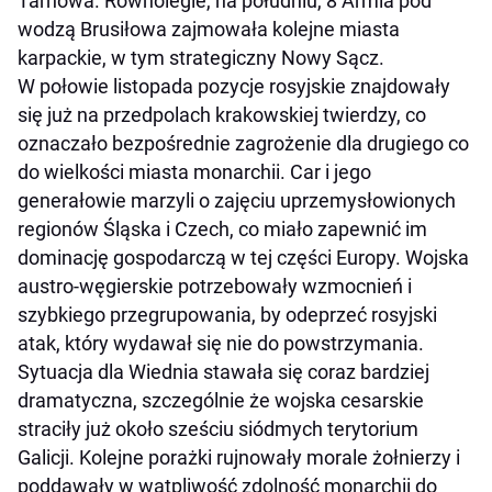
Tarnowa. Równolegle, na południu, 8 Armia pod
wodzą Brusiłowa zajmowała kolejne miasta
karpackie, w tym strategiczny Nowy Sącz.
W połowie listopada pozycje rosyjskie znajdowały
się już na przedpolach krakowskiej twierdzy, co
oznaczało bezpośrednie zagrożenie dla drugiego co
do wielkości miasta monarchii. Car i jego
generałowie marzyli o zajęciu uprzemysłowionych
regionów Śląska i Czech, co miało zapewnić im
dominację gospodarczą w tej części Europy. Wojska
austro-węgierskie potrzebowały wzmocnień i
szybkiego przegrupowania, by odeprzeć rosyjski
atak, który wydawał się nie do powstrzymania.
Sytuacja dla Wiednia stawała się coraz bardziej
dramatyczna, szczególnie że wojska cesarskie
straciły już około sześciu siódmych terytorium
Galicji. Kolejne porażki rujnowały morale żołnierzy i
poddawały w wątpliwość zdolność monarchii do