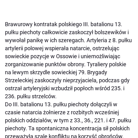
Brawurowy kontratak polskiego III. batalionu 13.
pułku piechoty całkowicie zaskoczył bolszewików i
wywołał panikę w ich szeregach. Artyleria z 8. pułku
artylerii polowej wspierała natarcie, ostrzelując
sowieckie pozycje w Ossowie i uniemożliwiając
zorganizowanie punktów obrony. Tyraliery polskie
na lewym skrzydle sowieckiej 79. Brygady
Strzeleckiej zaskoczyły nieprzyjaciela, podczas gdy
ostrzał artyleryjski wzbudził popłoch wśród 235. i
236. pułku strzelców.
Do III. batalionu 13. pułku piechoty dołączyli w
czasie natarcia żołnierze z rozbitych wcześniej
polskich oddziałów, w tym z 33., 36., 221. i 47. pułku
piechoty. Ta spontaniczna koncentracja sił polskich
przeważyła szalę konfliktu na korzyść obrońców.