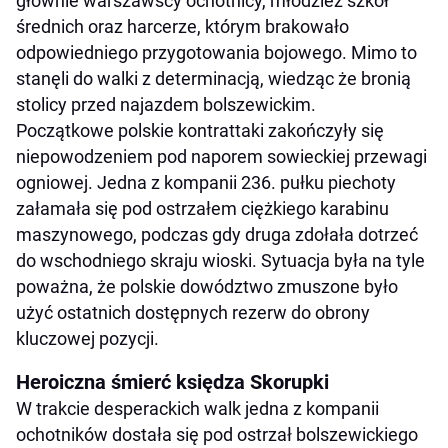
głównie warszawscy ochotnicy, młodzież szkół
średnich oraz harcerze, którym brakowało
odpowiedniego przygotowania bojowego. Mimo to
stanęli do walki z determinacją, wiedząc że bronią
stolicy przed najazdem bolszewickim.
Początkowe polskie kontrattaki zakończyły się
niepowodzeniem pod naporem sowieckiej przewagi
ogniowej. Jedna z kompanii 236. pułku piechoty
załamała się pod ostrzałem ciężkiego karabinu
maszynowego, podczas gdy druga zdołała dotrzeć
do wschodniego skraju wioski. Sytuacja była na tyle
poważna, że polskie dowództwo zmuszone było
użyć ostatnich dostępnych rezerw do obrony
kluczowej pozycji.
Heroiczna śmierć księdza Skorupki
W trakcie desperackich walk jedna z kompanii
ochotników dostała się pod ostrzał bolszewickiego