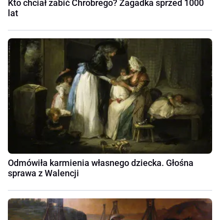
Kto chciał zabić Chrobrego? Zagadka sprzed 1000
lat
Odmówiła karmienia własnego dziecka. Głośna
sprawa z Walencji