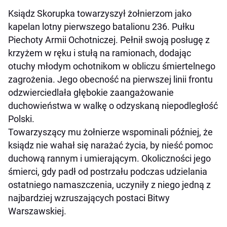
Ksiądz Skorupka towarzyszył żołnierzom jako
kapelan lotny pierwszego batalionu 236. Pułku
Piechoty Armii Ochotniczej. Pełnił swoją posługę z
krzyżem w ręku i stułą na ramionach, dodając
otuchy młodym ochotnikom w obliczu śmiertelnego
zagrożenia. Jego obecność na pierwszej linii frontu
odzwierciedlała głębokie zaangażowanie
duchowieństwa w walkę o odzyskaną niepodległość
Polski.
Towarzyszący mu żołnierze wspominali później, że
ksiądz nie wahał się narażać życia, by nieść pomoc
duchową rannym i umierającym. Okoliczności jego
śmierci, gdy padł od postrzału podczas udzielania
ostatniego namaszczenia, uczyniły z niego jedną z
najbardziej wzruszających postaci Bitwy
Warszawskiej.