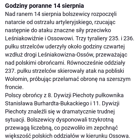
Godziny poranne 14 sierpnia
Nad ranem 14 sierpnia bolszewicy rozpoczęli
natarcie od ostrzału artyleryjskiego, rzucając
następnie do ataku znaczne siły przeciwko
Leśniakowiźnie i Ossowowi. Trzy tyraliery 235. i 236.
pułku strzelców uderzyły około godziny czwartej
wzdłuż drogi Leśniakowizna-Ossów, przeważając
nad polskimi obrońcami. Równocześnie oddziały
237. pułku strzelców skierowały atak na pobliski
Wołomin, próbując przełamać obronę na szerszym
froncie.
Polscy obrońcy z 8. Dywizji Piechoty pułkownika
Stanisława Burhardta-Bukackiego i 11. Dywizji
Piechoty znaleźli się w dramatycznie trudnej
sytuacji. Bolszewicy dysponowali trzykrotną
przewagą liczebną, co pozwoliło im zepchnąć
większość polskich oddziałów w kierunku Ossowa.