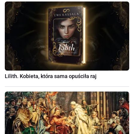
Lilith. Kobieta, która sama opuściła raj