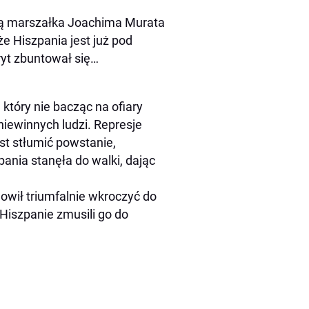
zą marszałka Joachima Murata
e Hiszpania jest już pod
ryt zbuntował się…
tóry nie bacząc na ofiary
niewinnych ludzi. Represje
ast stłumić powstanie,
ania stanęła do walki, dając
owił triumfalnie wkroczyć do
 Hiszpanie zmusili go do