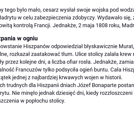
y tego było mało, cesarz wysłał swoje wojska pod wod
adrytu w celu zabezpieczenia zdobyczy. Wydawało się, ż
owitą kontrolą Francji. Jednakże, 2 maja 1808 roku, Mad
zpania w ogniu
owstanie Hiszpanów odpowiedział błyskawicznie Murat, k
lne, rozkazał zaatakować tłum. Ulice stolicy zalała krew 
ły przez kolejne dni, a liczba ofiar rosła. Jednakże, zami
alność Francuzów tylko podsyciła ogień buntu. Cała Hiszp
ątek jednej z najbardziej krwawych wojen w historii.
ch trudnych dla Hiszpanii dniach Józef Bonaparte postan
ytu. Nie minęło jednak dziesięć dni, kiedy rozzłoszczeni
zczenia w popłochu stolicy.