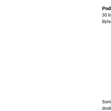
Pod
30 l
Była
Somo
dosk