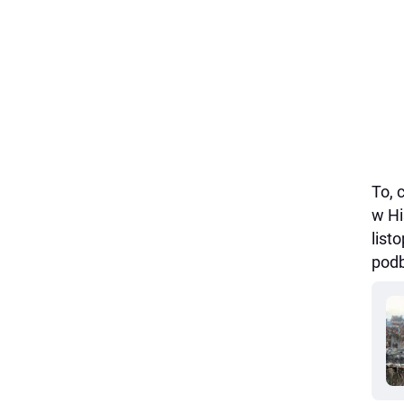
To, 
w Hi
list
podb