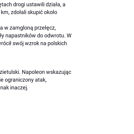
ach drogi ustawili działa, a
 km, zdołali skupić około
ła w zamgloną przełęcz,
iły napastników do odwrotu. W
wrócił swój wzrok na polskich
zietulski. Napoleon wskazując
ie ograniczony atak,
dnak inaczej.