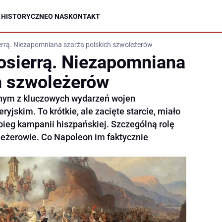
 HISTORYCZNE
O NAS
KONTAKT
rrą. Niezapomniana szarża polskich szwoleżerów
osierrą. Niezapomniana
h szwoleżerów
dnym z kluczowych wydarzeń wojen
yjskim. To krótkie, ale zacięte starcie, miało
ieg kampanii hiszpańskiej. Szczególną rolę
eżerowie. Co Napoleon im faktycznie