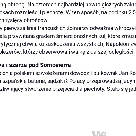
dną obronę. Na czterech najbardziej newralgicznych zakręt
okach rozmieścili piechotę. W ten sposób, na odcinku 2,5
ch tysięcy obrońców.
y pierwsza linia francuskich żołnierzy odważnie wkroczy
ała przywitana gradem śmiercionośnych kul, które zmus
krytycznej chwili, ku zaskoczeniu wszystkich, Napoleon z
leżerów, którzy obserwowali walkę z dalszej odległości.
wa i szarża pod Somosierrą
 dnia polskimi szwoleżerami dowodził pułkownik Jan Ko
iszpańskie baterie, sądził, iż Polacy przeprowadzą jedyn
liwiający stworzenie przejścia dla piechoty. Stało się je