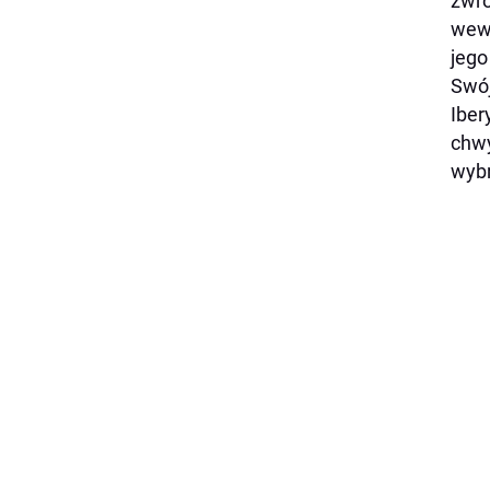
zwró
wewn
jego
Swój
Iber
chwy
wybr