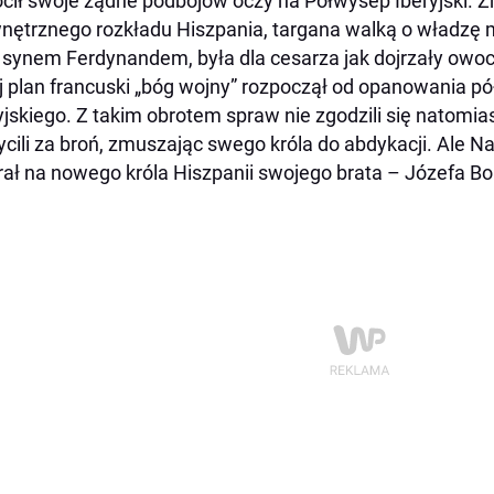
cił swoje żądne podbojów oczy na Półwysep Iberyjski. Zn
ętrznego rozkładu Hiszpania, targana walką o władzę 
 synem Ferdynandem, była dla cesarza jak dojrzały owoc
 plan francuski „bóg wojny” rozpoczął od opanowania p
yjskiego. Z takim obrotem spraw nie zgodzili się natomia
cili za broń, zmuszając swego króla do abdykacji. Ale Na
ał na nowego króla Hiszpanii swojego brata – Józefa B