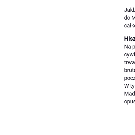
Jakb
do M
całk
His
Na p
cywi
trwa
brut
pocz
W ty
Madr
opus