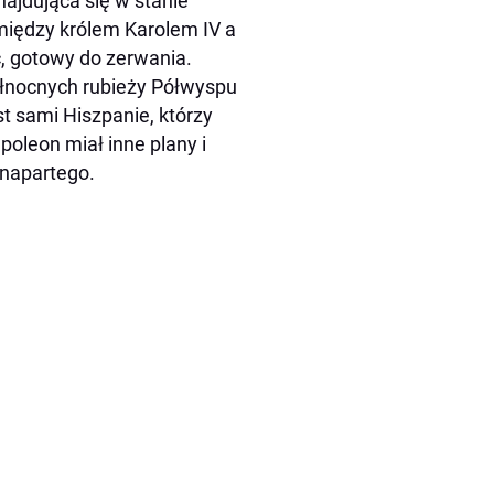
ajdująca się w stanie
między królem Karolem IV a
, gotowy do zerwania.
ółnocnych rubieży Półwyspu
st sami Hiszpanie, którzy
poleon miał inne plany i
onapartego.