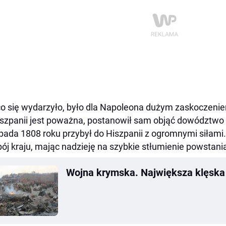
co się wydarzyło, było dla Napoleona dużym zaskoczeni
szpanii jest poważna, postanowił sam objąć dowództwo
opada 1808 roku przybył do Hiszpanii z ogromnymi siłami.
ój kraju, mając nadzieję na szybkie stłumienie powstani
Wojna krymska. Największa klęska R