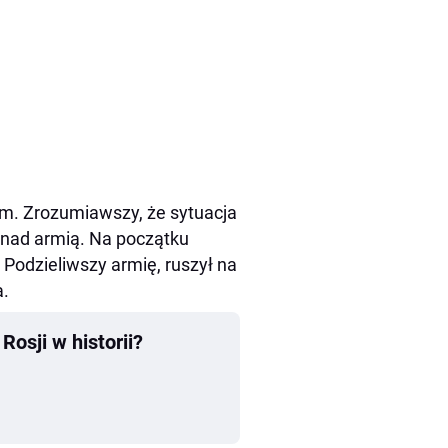
em. Zrozumiawszy, że sytuacja
 nad armią. Na początku
 Podzieliwszy armię, ruszył na
a.
osji w historii?