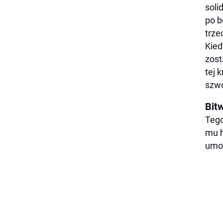
soli
po b
trze
Kied
zost
tej 
szwo
Bit
Tego
mu h
umoż