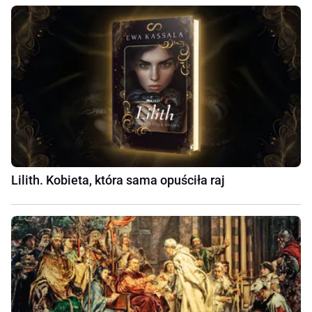
Lilith. Kobieta, która sama opuściła raj