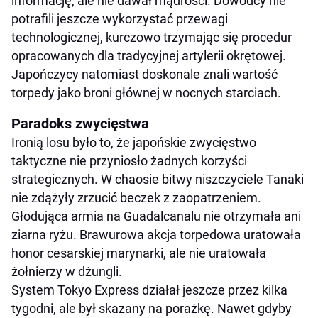
informację, ale nie dawał mądrości. Dowódcy nie
potrafili jeszcze wykorzystać przewagi
technologicznej, kurczowo trzymając się procedur
opracowanych dla tradycyjnej artylerii okrętowej.
Japończycy natomiast doskonale znali wartość
torpedy jako broni głównej w nocnych starciach.
Paradoks zwycięstwa
Ironią losu było to, że japońskie zwycięstwo
taktyczne nie przyniosło żadnych korzyści
strategicznych. W chaosie bitwy niszczyciele Tanaki
nie zdążyły zrzucić beczek z zaopatrzeniem.
Głodująca armia na Guadalcanalu nie otrzymała ani
ziarna ryżu. Brawurowa akcja torpedowa uratowała
honor cesarskiej marynarki, ale nie uratowała
żołnierzy w dżungli.
System Tokyo Express działał jeszcze przez kilka
tygodni, ale był skazany na porażkę. Nawet gdyby