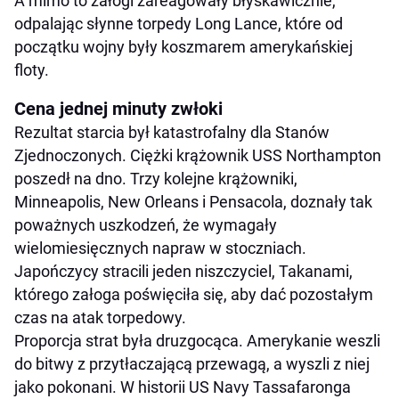
A mimo to załogi zareagowały błyskawicznie,
odpalając słynne torpedy Long Lance, które od
początku wojny były koszmarem amerykańskiej
floty.
Cena jednej minuty zwłoki
Rezultat starcia był katastrofalny dla Stanów
Zjednoczonych. Ciężki krążownik USS Northampton
poszedł na dno. Trzy kolejne krążowniki,
Minneapolis, New Orleans i Pensacola, doznały tak
poważnych uszkodzeń, że wymagały
wielomiesięcznych napraw w stoczniach.
Japończycy stracili jeden niszczyciel, Takanami,
którego załoga poświęciła się, aby dać pozostałym
czas na atak torpedowy.
Proporcja strat była druzgocąca. Amerykanie weszli
do bitwy z przytłaczającą przewagą, a wyszli z niej
jako pokonani. W historii US Navy Tassafaronga