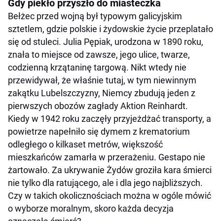
Gdy piekło przyszło do miasteczka
Bełżec przed wojną był typowym galicyjskim
sztetlem, gdzie polskie i żydowskie życie przeplatało
się od stuleci. Julia Pępiak, urodzona w 1890 roku,
znała to miejsce od zawsze, jego ulice, twarze,
codzienną krzątaninę targową. Nikt wtedy nie
przewidywał, że właśnie tutaj, w tym niewinnym
zakątku Lubelszczyzny, Niemcy zbudują jeden z
pierwszych obozów zagłady Aktion Reinhardt.
Kiedy w 1942 roku zaczęły przyjeżdżać transporty, a
powietrze napełniło się dymem z krematorium
odległego o kilkaset metrów, większość
mieszkańców zamarła w przerażeniu. Gestapo nie
żartowało. Za ukrywanie Żydów groziła kara śmierci
nie tylko dla ratującego, ale i dla jego najbliższych.
Czy w takich okolicznościach można w ogóle mówić
o wyborze moralnym, skoro każda decyzja