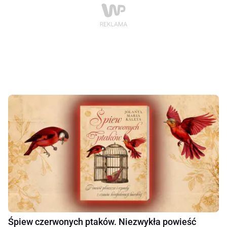
Śpiew czerwonych ptaków. Niezwykła powieść