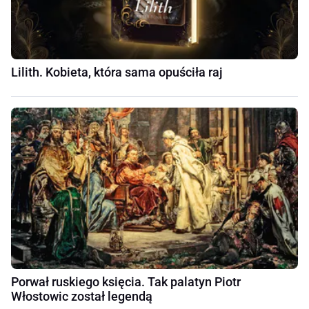
Lilith. Kobieta, która sama opuściła raj
Porwał ruskiego księcia. Tak palatyn Piotr
Włostowic został legendą