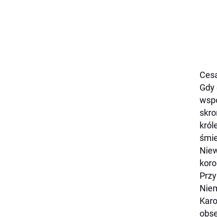
Cesa
Gdy 
wspó
skro
król
śmie
Niew
koro
Przy
Niem
Karo
obse