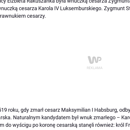
cy Elżbieta Rakuszanka była wnuczką cesarza Zygmunt
nuczką cesarza Karola IV Luksemburskiego. Zygmunt St
rawnukiem cesarzy.
19 roku, gdy zmarł cesarz Maksymilian I Habsburg, odbył
rska. Naturalnym kandydatem był wnuk zmarłego – Kar
m do wyścigu po koronę cesarską stanęli również: król Fr