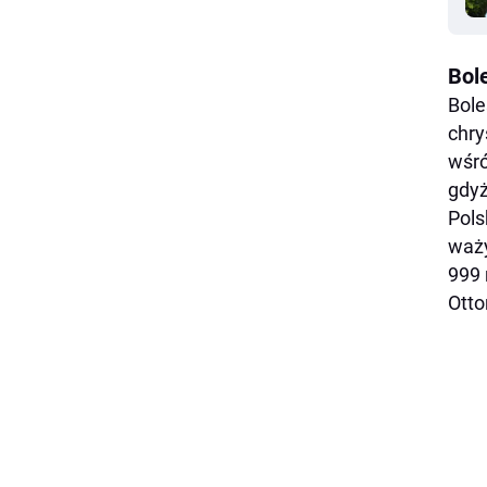
Bole
Bole
chry
wśró
gdyż
Pols
waży
999 
Otto