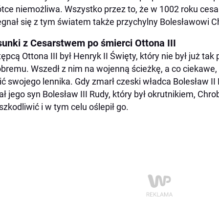
tce niemożliwa. Wszystko przez to, że w 1002 roku cesarz
gnał się z tym światem także przychylny Bolesławowi Ch
sunki z Cesarstwem po śmierci Ottona III
ępcą Ottona III był Henryk II Święty, który nie był już ta
bremu. Wszedł z nim na wojenną ścieżkę, a co ciekawe, c
ić swojego lennika. Gdy zmarł czeski władca Bolesław II
ał jego syn Bolesław III Rudy, który był okrutnikiem, Chr
szkodliwić i w tym celu oślepił go.