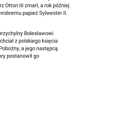
 Otton III zmarł, a rok później
robremu papież Sylwester II.
k przychylny Bolesławowi
hciał z polskiego księcia
 Pobożny, a jego następcą
obry postanowił go