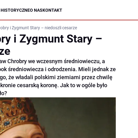
 HISTORYCZNE
O NAS
KONTAKT
obry i Zygmunt Stary – niedoszli cesarze
ry i Zygmunt Stary –
ze
ław Chrobry we wczesnym średniowieczu, a
ok średniowiecza i odrodzenia. Mieli jednak ze
go, że władali polskimi ziemiami przez chwilę
kronie cesarską koronę. Jak to w ogóle było
ło?