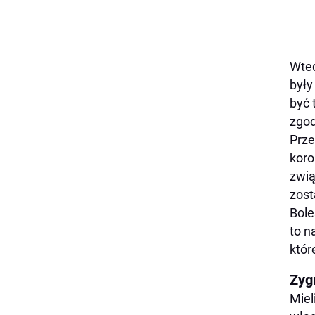
Wted
były
być 
zgod
Prze
koro
zwią
zost
Bole
to n
któr
Zyg
Miel