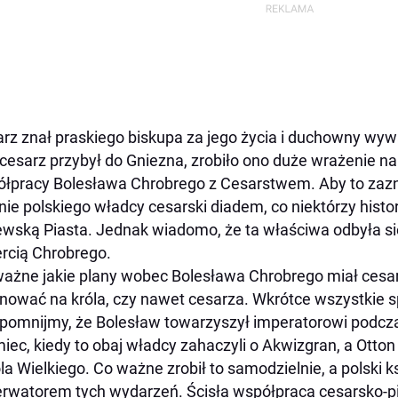
rz znał praskiego biskupa za jego życia i duchowny wy
cesarz przybył do Gniezna, zrobiło ono duże wrażenie na 
łpracy Bolesława Chrobrego z Cesarstwem. Aby to zaznac
nie polskiego władcy cesarski diadem, co niektórzy histo
ewską Piasta. Jednak wiadomo, że ta właściwa odbyła si
rcią Chrobrego.
ażne jakie plany wobec Bolesława Chrobrego miał cesarz 
nować na króla, czy nawet cesarza. Wkrótce wszystkie s
pomnijmy, że Bolesław towarzyszył imperatorowi podcz
iec, kiedy to obaj władcy zahaczyli o Akwizgran, a Otton 
la Wielkiego. Co ważne zrobił to samodzielnie, a polski k
rwatorem tych wydarzeń. Ścisła współpraca cesarsko-p