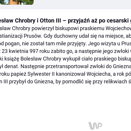
sław Chrobry i Otton III – przyjaźń aż po cesarski
sław Chrobry powierzył biskupowi praskiemu Wojciecho
stianizacji Prusów. Gdy duchowny udał się na miejsce, a
d pogan, nie został tam mile przyjęty. Jego wizyta u Pru
 23 kwietnia 997 roku zabito go, a następnie jego zwłoki 
ki książę Bolesław Chrobry wykupił ciało praskiego biskup
ł denat. Następnie przetransportował zwłoki do Gniezna
roku papież Sylwester II kanonizował Wojciecha, a rok p
n III przybył do Gniezna, by pomodlić się przy relikwiach 