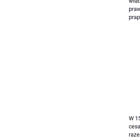
wład
praw
prap
W 15
cesa
raze