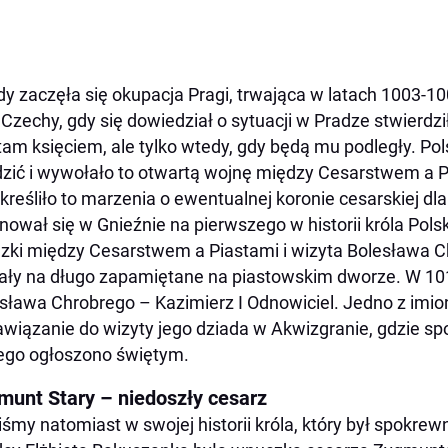
y zaczęła się okupacja Pragi, trwająca w latach 1003-10
 Czechy, gdy się dowiedział o sytuacji w Pradze stwierdz
tam księciem, ale tylko wtedy, gdy będą mu podległy. Pol
zić i wywołało to otwartą wojnę między Cesarstwem a P
kreśliło to marzenia o ewentualnej koronie cesarskiej dl
nował się w Gnieźnie na pierwszego w historii króla Pols
zki między Cesarstwem a Piastami i wizyta Bolesława 
ały na długo zapamiętane na piastowskim dworze. W 101
sława Chrobrego – Kazimierz I Odnowiciel. Jedno z imion,
awiązanie do wizyty jego dziada w Akwizgranie, gdzie sp
ego ogłoszono świętym.
munt Stary – niedoszły cesarz
iśmy natomiast w swojej historii króla, który był spokre