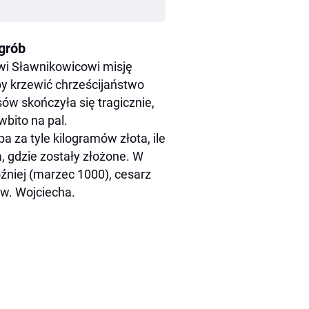
 grób
wi Sławnikowicowi misję
by krzewić chrześcijaństwo
sów skończyła się tragicznie,
wbito na pal.
a za tyle kilogramów złota, ile
, gdzie zostały złożone. W
óźniej (marzec 1000), cesarz
św. Wojciecha.