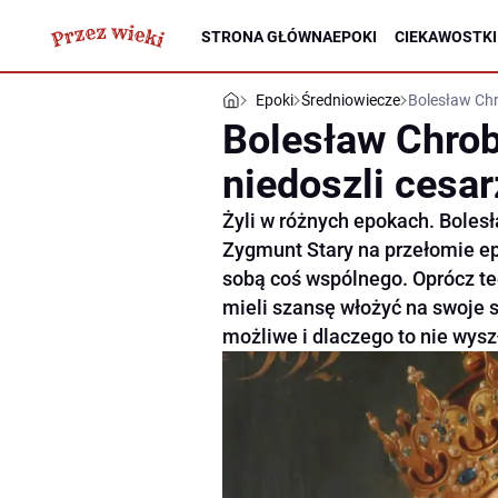
STRONA GŁÓWNA
EPOKI
CIEKAWOSTKI
Epoki
Średniowiecze
Bolesław Chr
Bolesław Chrob
niedoszli cesar
Żyli w różnych epokach. Boles
Zygmunt Stary na przełomie ep
sobą coś wspólnego. Oprócz te
mieli szansę włożyć na swoje s
możliwe i dlaczego to nie wysz