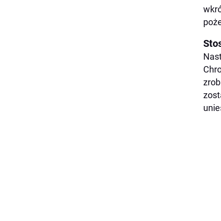
wkró
poże
Sto
Nast
Chro
zrob
zost
unie