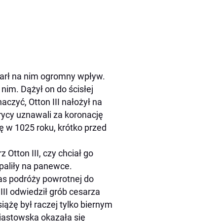
warł na nim ogromny wpływ.
nim. Dążył on do ścisłej
zyć, Otton III nałożył na
rycy uznawali za koronację
ę w 1025 roku, krótko przed
Otton III, czy chciał go
paliły na panewce.
as podróży powrotnej do
III odwiedził grób cesarza
siążę był raczej tylko biernym
iastowska okazała się