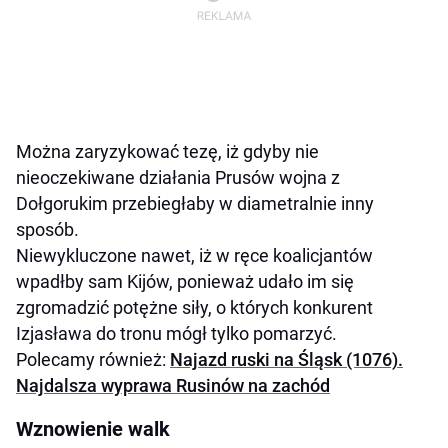
Można zaryzykować tezę, iż gdyby nie
nieoczekiwane działania Prusów wojna z
Dołgorukim przebiegłaby w diametralnie inny
sposób.
Niewykluczone nawet, iż w ręce koalicjantów
wpadłby sam Kijów, ponieważ udało im się
zgromadzić potężne siły, o których konkurent
Izjasława do tronu mógł tylko pomarzyć.
Polecamy również:
Najazd ruski na Śląsk (1076).
Najdalsza wyprawa Rusinów na zachód
Wznowienie walk