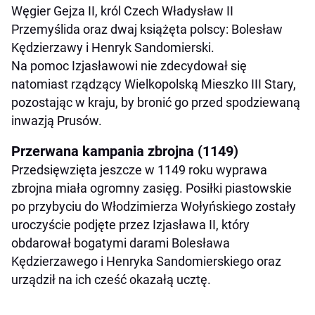
Węgier Gejza II, król Czech Władysław II
Przemyślida oraz dwaj książęta polscy: Bolesław
Kędzierzawy i Henryk Sandomierski.
Na pomoc Izjasławowi nie zdecydował się
natomiast rządzący Wielkopolską Mieszko III Stary,
pozostając w kraju, by bronić go przed spodziewaną
inwazją Prusów.
Przerwana kampania zbrojna (1149)
Przedsięwzięta jeszcze w 1149 roku wyprawa
zbrojna miała ogromny zasięg. Posiłki piastowskie
po przybyciu do Włodzimierza Wołyńskiego zostały
uroczyście podjęte przez Izjasława II, który
obdarował bogatymi darami Bolesława
Kędzierzawego i Henryka Sandomierskiego oraz
urządził na ich cześć okazałą ucztę.