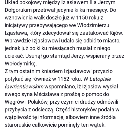
Układ pokojowy między Izjasławem II a Jerzym
Dołgorukim przetrwał jedynie kilka miesięcy. Do
wznowienia walk doszło już w 1150 roku z
inicjatywy przebywającego we Włodzimierzu
Izjasława, który zdecydował się zaatakować Kijów.
Wprawdzie Izjasławowi udało się odbić to miasto,
jednak już po kilku miesiącach musiał z niego
uciekać. Usunął go stamtąd Jerzy, wspierany przez
Wołodymirkę.
Z tym ostatnim kniaziem Izjasławowi przyszło
potykać się również w 1152 roku. W
Latopisie
ławrientiewskim
wspomniano, iż Izjasław wysłał
swego syna Mścisława z prośbą o pomoc do
Węgrów i Polaków, przy czym ci drudzy odmówili
przybycia z odsieczą. Część historyków podała w
wątpliwość tę informację, albowiem inne źródła
staroruskie całkowicie pominęły ten wątek.