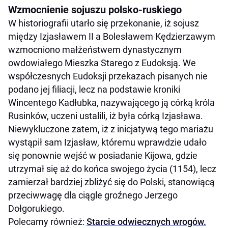
Wzmocnienie sojuszu polsko-ruskiego
W historiografii utarło się przekonanie, iż sojusz
między Izjasławem II a Bolesławem Kędzierzawym
wzmocniono małżeństwem dynastycznym
owdowiałego Mieszka Starego z Eudoksją. We
współczesnych Eudoksji przekazach pisanych nie
podano jej filiacji, lecz na podstawie kroniki
Wincentego Kadłubka, nazywającego ją córką króla
Rusinków, uczeni ustalili, iż była córką Izjasława.
Niewykluczone zatem, iż z inicjatywą tego mariażu
wystąpił sam Izjasław, któremu wprawdzie udało
się ponownie wejść w posiadanie Kijowa, gdzie
utrzymał się aż do końca swojego życia (1154), lecz
zamierzał bardziej zbliżyć się do Polski, stanowiącą
przeciwwagę dla ciągle groźnego Jerzego
Dołgorukiego.
Polecamy również:
Starcie odwiecznych wrogów.