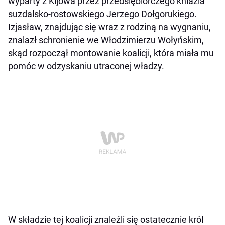
wyparty z Kijowa przez przedsiębiorczego kniazia
suzdalsko-rostowskiego Jerzego Dołgorukiego.
Izjasław, znajdując się wraz z rodziną na wygnaniu,
znalazł schronienie we Włodzimierzu Wołyńskim,
skąd rozpoczął montowanie koalicji, która miała mu
pomóc w odzyskaniu utraconej władzy.
W składzie tej koalicji znaleźli się ostatecznie król