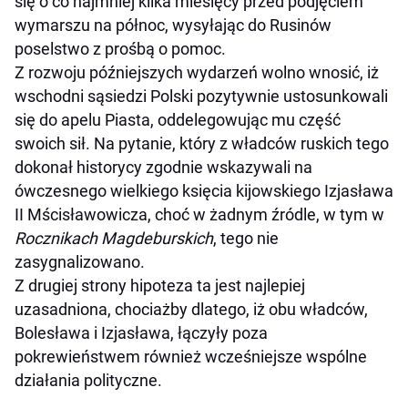
się o co najmniej kilka miesięcy przed podjęciem
wymarszu na północ, wysyłając do Rusinów
poselstwo z prośbą o pomoc.
Z rozwoju późniejszych wydarzeń wolno wnosić, iż
wschodni sąsiedzi Polski pozytywnie ustosunkowali
się do apelu Piasta, oddelegowując mu część
swoich sił. Na pytanie, który z władców ruskich tego
dokonał historycy zgodnie wskazywali na
ówczesnego wielkiego księcia kijowskiego Izjasława
II Mścisławowicza, choć w żadnym źródle, w tym w
Rocznikach Magdeburskich
, tego nie
zasygnalizowano.
Z drugiej strony hipoteza ta jest najlepiej
uzasadniona, chociażby dlatego, iż obu władców,
Bolesława i Izjasława, łączyły poza
pokrewieństwem również wcześniejsze wspólne
działania polityczne.