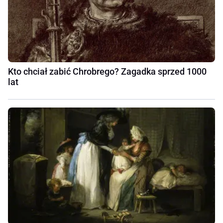
Kto chciał zabić Chrobrego? Zagadka sprzed 1000
lat