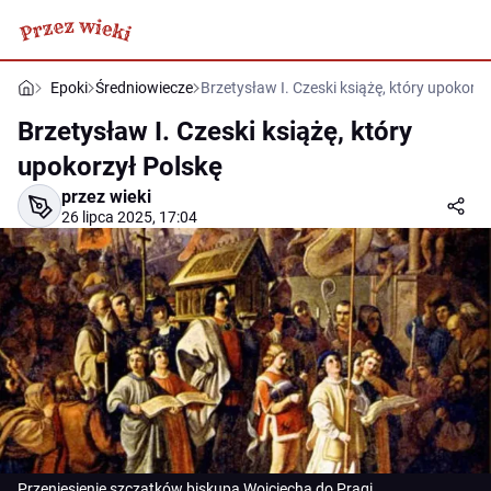
Epoki
Średniowiecze
Brzetysław I. Czeski książę, który upokorzy
Brzetysław I. Czeski książę, który
upokorzył Polskę
przez wieki
26 lipca 2025, 17:04
Przeniesienie szczątków biskupa Wojciecha do Pragi