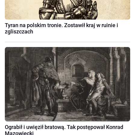
Tyran na polskim tronie. Zostawił kraj w ruinie i
zgliszczach
Ograbił i uwięził bratową. Tak postępował Konrad
Mazowiecki