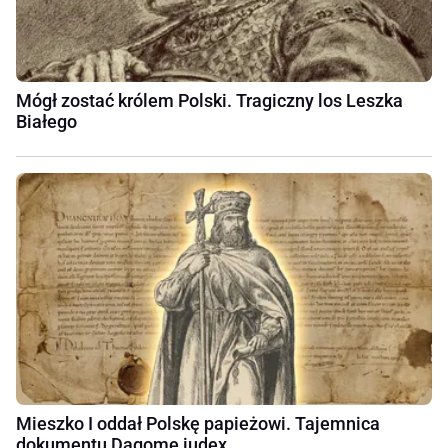
Mógł zostać królem Polski. Tragiczny los Leszka
Białego
Mieszko I oddał Polskę papieżowi. Tajemnica
dokumentu Dagome iudex