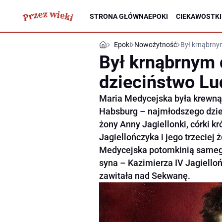
STRONA GŁÓWNA
EPOKI
CIEKAWOSTKI
Epoki
Nowożytność
Był krnąbrny
Był krnąbrnym 
dzieciństwo Lu
Maria Medycejska była krewną 
Habsburg – najmłodszego dzie
żony Anny Jagiellonki, córki k
Jagiellończyka i jego trzeciej
Medycejska potomkinią samego 
syna – Kazimierza IV Jagielloń
zawitała nad Sekwanę.