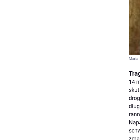
Maria 
Tra
14 m
skut
drog
dług
rann
Napa
schw
zmar