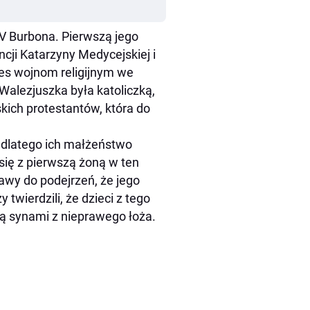
IV Burbona. Pierwszą jego
cji Katarzyny Medycejskiej i
res wojnom religijnym we
Walezjuszka była katoliczką,
kich protestantów, która do
, dlatego ich małżeństwo
się z pierwszą żoną w ten
awy do podejrzeń, że jego
twierdzili, że dzieci z tego
są synami z nieprawego łoża.