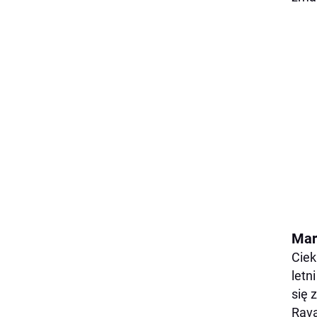
Mar
Ciek
letn
się z
Rava