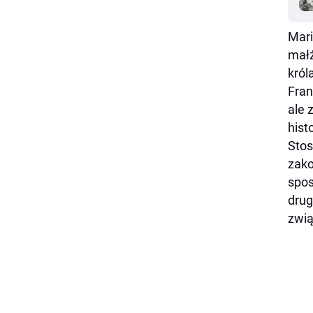
Mari
małż
król
Fran
ale 
hist
Stos
zako
spos
drug
zwią