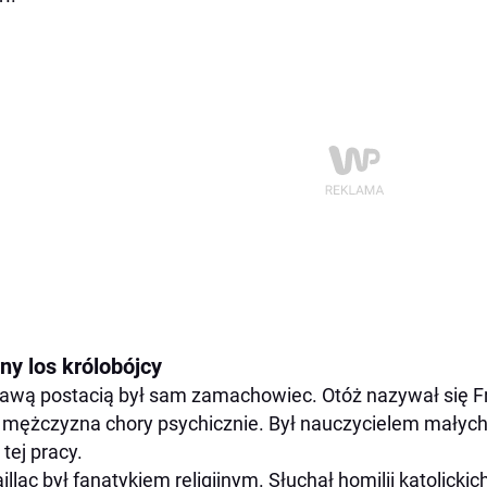
ny los królobójcy
awą postacią był sam zamachowiec. Otóż nazywał się Fran
i mężczyzna chory psychicznie. Był nauczycielem małych 
 tej pracy.
illac był fanatykiem religijnym. Słuchał homilii katolickic