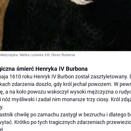
Medycejska. Matka Ludwika XIII. Obraz Rubensa
giczna śmierć Henryka IV Burbona
aja 1610 roku Henryk IV Burbon został zasztyletowany. 
kach zdarzenia doszło, gdy król jechał powozem. W p
ę, a na koło powozu wskoczył wysoki mężczyzna o rudy
i nóż myśliwski i zadał nim monarsze trzy ciosy. Król zdąż
y.
stnik chwilę po zamachu zastygł w bezruchu i dlatego b
ytać. Krótko po tych tragicznych zdarzeniach przewiezi
ł.