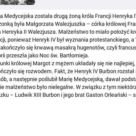
a Medycejska została drugą żoną króla Francji Henryka 
onką była Małgorzata Walezjuszka – córka królowej Fran
a Henryka II Walezjusza. Małżeństwo to miało położyć k
cji, ponieważ Henryk IV był wyznania protestanckiego, a 
zakończyło się krwawą masakrą hugenotów, czyli francus
orii przeszła jako Noc św. Bartłomieja.
unki królowej Margot z mężem układały się nie najlepiej
ńczyło się rozwodem. Fakt, że Henryk IV Burbon rozstał 
ób, a następnie poślubił Marię Medycejską, dawał podst
ie małżeństwo było nielegalne. W związku z tym niektórzy 
zku – Ludwik XIII Burbon i jego brat Gaston Orleański – 