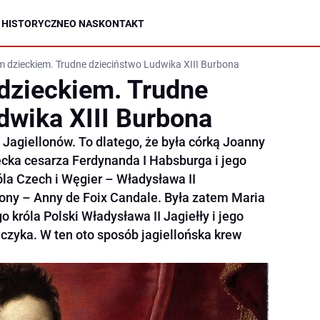
 HISTORYCZNE
O NAS
KONTAKT
m dzieckiem. Trudne dzieciństwo Ludwika XIII Burbona
dzieckiem. Trudne
dwika XIII Burbona
Jagiellonów. To dlatego, że była córką Joanny
cka cesarza Ferdynanda I Habsburga i jego
róla Czech i Węgier – Władysława II
 żony – Anny de Foix Candale. Była zatem Maria
króla Polski Władysława II Jagiełły i jego
czyka. W ten oto sposób jagiellońska krew