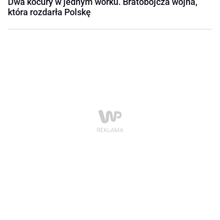
Dwa kocury w jednym worku. Bratobójcza wojna,
która rozdarła Polskę