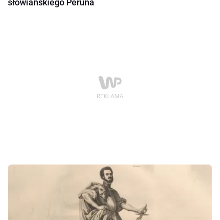
słowiańskiego Peruna