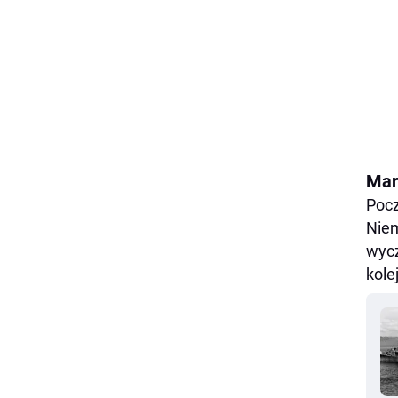
Mar
Pocz
Niem
wycz
kole