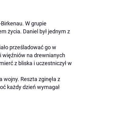
-Birkenau. W grupie
m życia. Daniel był jednym z
miało prześladować go w
ki więźniów na drewnianych
erć z bliska i uczestniczył w
ca wojny. Reszta zginęła z
choć każdy dzień wymagał