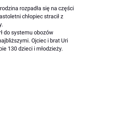
rodzina rozpadła się na części
toletni chłopiec stracił z
y.
arł do systemu obozów
jbliższymi. Ojciec i brat Uri
pie 130 dzieci i młodzieży.