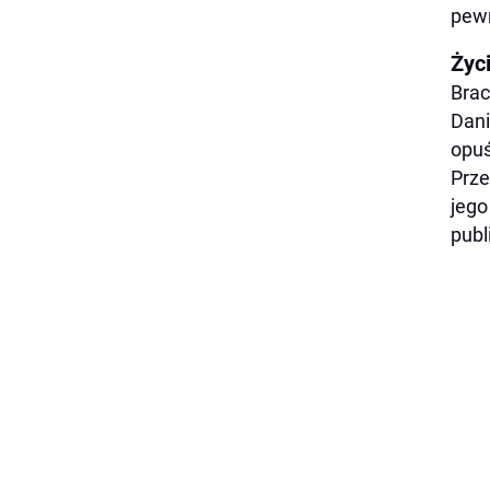
pewn
Życ
Brac
Dani
opuś
Prze
jego
publ