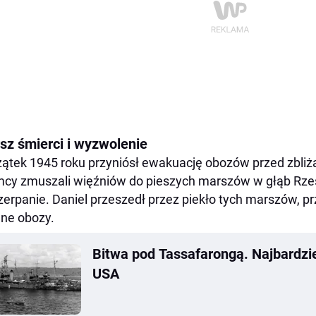
sz śmierci i wyzwolenie
ątek 1945 roku przyniósł ewakuację obozów przed zbliż
cy zmuszali więźniów do pieszych marszów w głąb Rzesz
erpanie. Daniel przeszedł przez piekło tych marszów, p
jne obozy.
Bitwa pod Tassafarongą. Najbardzi
USA