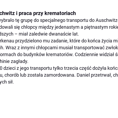
chwitz i praca przy krematoriach
ybrało tę grupę do specjalnego transportu do Auschwitz
dowali się chłopcy między jedenastym a piętnastym rokie
szych – miał zaledwie dwanaście lat.
rkenau przydzielono mu zadanie, które do końca życia 
h. Wraz z innymi chłopcami musiał transportować zwło
formach do budynków krematoriów. Codziennie widział śmi
inie zagłady.
0 dzieci z jego transportu tylko trzecia część dożyła koń
u, chorób lub została zamordowana. Daniel przetrwał, 
ch sił.