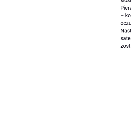
sios
Pier
– ko
oczu
Nast
sate
zost