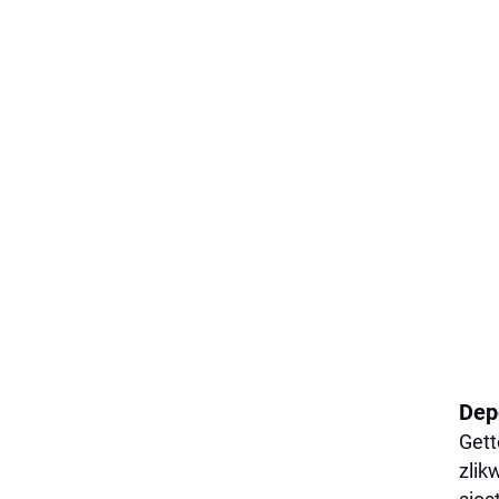
Depo
Gett
zlik