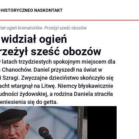
 HISTORYCZNE
O NAS
KONTAKT
ział ogień krematoriów. Przeżył sześć obozów
 widział ogień
rzeżył sześć obozów
 latach trzydziestych spokojnym miejscem dla
m Chanochów. Daniel przyszedł na świat w
 i Szragi. Zwyczajne dzieciństwo skończyło się
cht wtargnął na Litwę. Niemcy błyskawicznie
udności żydowskiej, a rodzina Daniela straciła
niesienia się do getta.