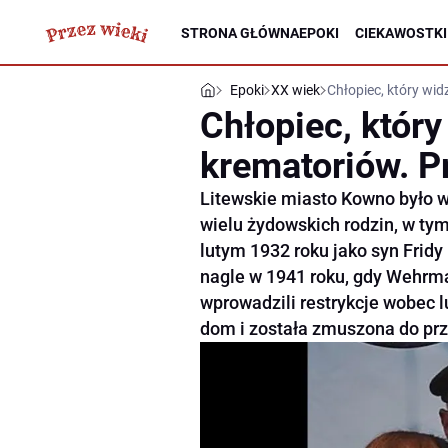
STRONA GŁÓWNA
EPOKI
CIEKAWOSTKI
Epoki
XX wiek
Chłopiec, który wid
Chłopiec, który
krematoriów. P
Litewskie miasto Kowno było w
wielu żydowskich rodzin, w ty
lutym 1932 roku jako syn Fridy
nagle w 1941 roku, gdy Wehrma
wprowadzili restrykcje wobec l
dom i została zmuszona do prze