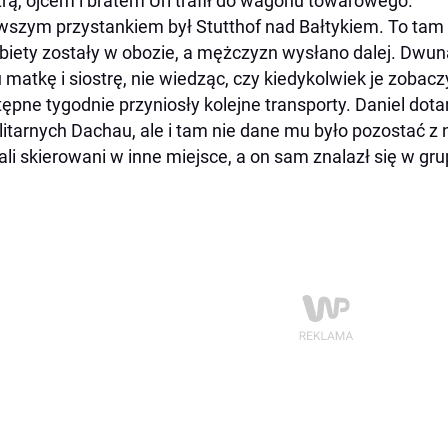
trą, ojcem i bratem Uri trafił do wagonu towarowego.
wszym przystankiem był Stutthof nad Bałtykiem. To tam 
biety zostały w obozie, a mężczyzn wysłano dalej. Dwunas
 matkę i siostrę, nie wiedząc, czy kiedykolwiek je zobacz
ępne tygodnie przyniosły kolejne transporty. Daniel dot
litarnych Dachau, ale i tam nie dane mu było pozostać z na
ali skierowani w inne miejsce, a on sam znalazł się w gru