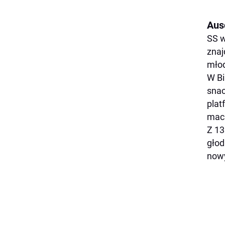
Aus
SS w
znaj
młod
W Bi
snac
plat
mach
Z 13
głod
nowy