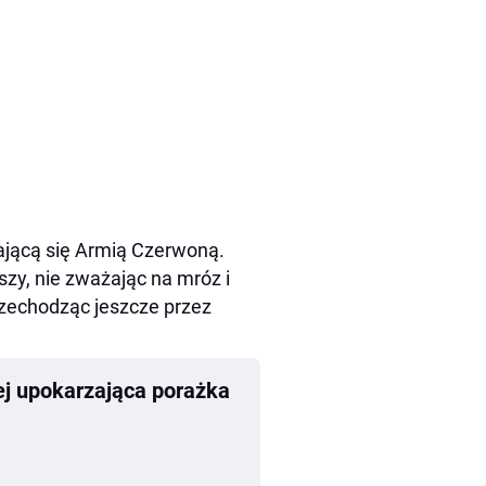
ającą się Armią Czerwoną.
y, nie zważając na mróz i
rzechodząc jeszcze przez
ej upokarzająca porażka