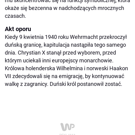
mu skoncentrować się na funkcji symbolicznej, która
okaże się bezcenna w nadchodzących mrocznych
czasach.
Akt oporu
Kiedy 9 kwietnia 1940 roku Wehrmacht przekroczył
duńską granicę, kapitulacja nastąpiła tego samego
dnia. Chrystian X stanął przed wyborem, przed
którym uciekali inni europejscy monarchowie.
Królowa holenderska Wilhelmina i norweski Haakon
VII zdecydowali się na emigrację, by kontynuować
walkę z zagranicy. Duński król postanowił zostać.