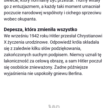
świecie, który normalny być przestał. Tłumy witały
go z entuzjazmem, a każdy taki moment umacniał
poczucie narodowej wspólnoty i cichego sprzeciwu
wobec okupanta.
Depesza, która zmieniła wszystko
We wrześniu 1942 roku Hitler przesłał Chrystianowi
X życzenia urodzinowe. Odpowiedź króla składała
się z zaledwie kilku słów podziękowania,
zakończonych suchym podpisem. Niemcy uznali tę
lakoniczność za celową obrazę, a sam Hitler poczuł
się osobiście znieważony. Żadne późniejsze
wyjaśnienia nie uspokoiły gniewu Berlina.