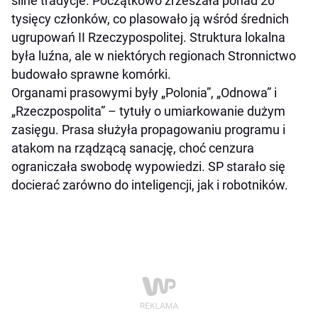
silne tradycje. Początkowo zrzeszała ponad 20
tysięcy członków, co plasowało ją wśród średnich
ugrupowań II Rzeczypospolitej. Struktura lokalna
była luźna, ale w niektórych regionach Stronnictwo
budowało sprawne komórki.
Organami prasowymi były „Polonia”, „Odnowa” i
„Rzeczpospolita” – tytuły o umiarkowanie dużym
zasięgu. Prasa służyła propagowaniu programu i
atakom na rządzącą sanację, choć cenzura
ograniczała swobodę wypowiedzi. SP starało się
docierać zarówno do inteligencji, jak i robotników.