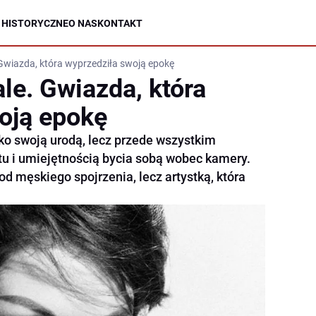
 HISTORYCZNE
O NAS
KONTAKT
 Gwiazda, która wyprzedziła swoją epokę
le. Gwiazda, która
oją epokę
lko swoją urodą, lecz przede wszystkim
tu i umiejętnością bycia sobą wobec kamery.
od męskiego spojrzenia, lecz artystką, która