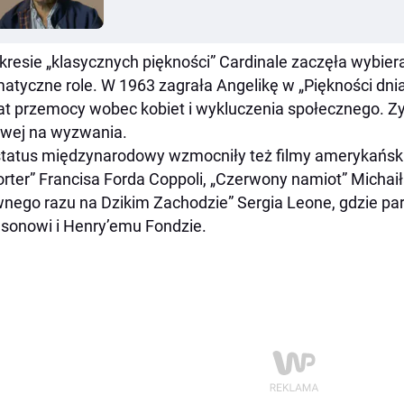
kresie „klasycznych piękności” Cardinale zaczęła wybie
atyczne role. W 1963 zagrała Angelikę w „Piękności dnia
t przemocy wobec kobiet i wykluczenia społecznego. Zy
wej na wyzwania.
status międzynarodowy wzmocniły też filmy amerykański
rter” Francisa Forda Coppoli, „Czerwony namiot” Michai
nego razu na Dzikim Zachodzie” Sergia Leone, gdzie pa
sonowi i Henry’emu Fondzie.