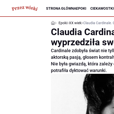
STRONA GŁÓWNA
EPOKI
CIEKAWOSTKI
Epoki
XX wiek
Claudia Cardinale.
Claudia Cardina
wyprzedziła sw
Cardinale zdobyła świat nie ty
aktorską pasją, głosem kontral
Nie była gwiazdą, która zależy 
potrafiła dyktować warunki.