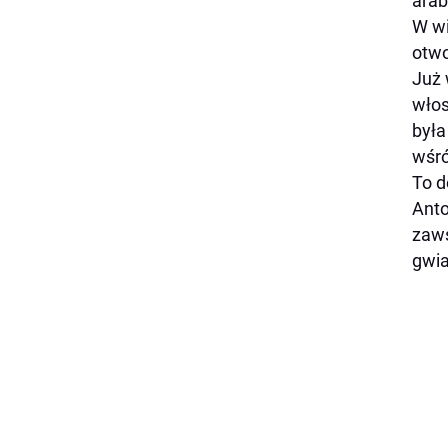
arab
W wi
otwo
Już 
włos
była
wśró
To d
Anto
zaws
gwia