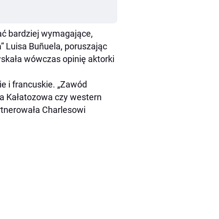
rać bardziej wymagające,
” Luisa Buñuela, poruszając
skała wówczas opinię aktorki
e i francuskie. „Zawód
ła Kałatozowa czy western
rtnerowała Charlesowi