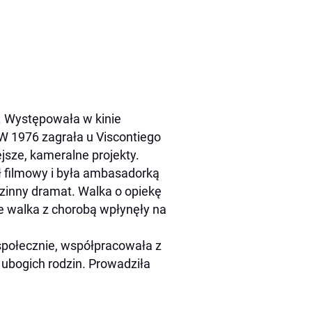
ie. Występowała w kinie
 W 1976 zagrała u Viscontiego
jsze, kameralne projekty.
ł filmowy i była ambasadorką
dzinny dramat. Walka o opiekę
że walka z chorobą wpłynęły na
 społecznie, współpracowała z
 ubogich rodzin. Prowadziła