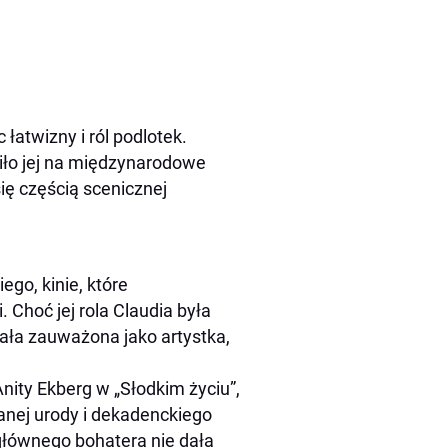
łatwizny i ról podlotek.
iło jej na międzynarodowe
 się częścią scenicznej
ego, kinie, które
 Choć jej rola Claudia była
tała zauważona jako artystka,
Anity Ekberg w „Słodkim życiu”,
nej urody i dekadenckiego
głównego bohatera nie dała