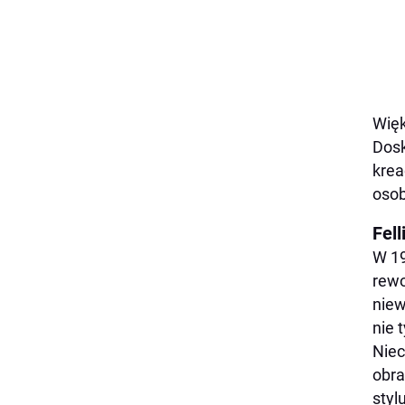
Więk
Dosk
krea
oso
Fell
W 19
rewo
niew
nie 
Niec
obra
styl