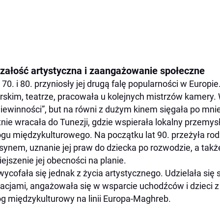
rzałość artystyczna i zaangażowanie społeczne
 70. i 80. przyniosły jej drugą falę popularności w Europ
rskim, teatrze, pracowała u kolejnych mistrzów kamery.
iewinności”, but na równi z dużym kinem sięgała po mnie
nie wracała do Tunezji, gdzie wspierała lokalny przemys
ogu międzykulturowego. Na początku lat 90. przeżyła ro
synem, uznanie jej praw do dziecka po rozwodzie, a tak
ejszenie jej obecności na planie.
wycofała się jednak z życia artystycznego. Udzielała się
acjami, angażowała się w wsparcie uchodźców i dzieci z
og międzykulturowy na linii Europa-Maghreb.