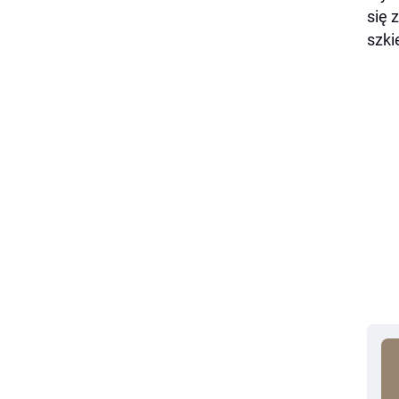
się 
szki