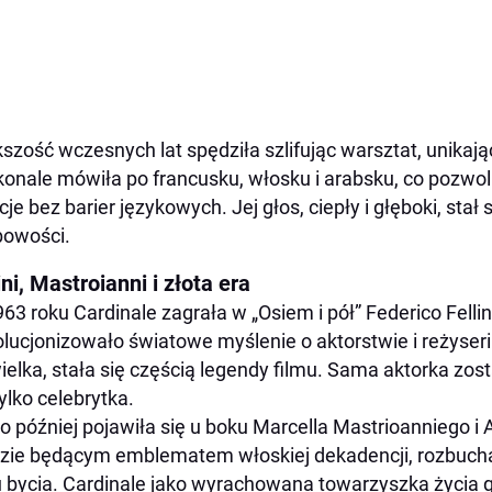
szość wczesnych lat spędziła szlifując warsztat, unikając 
onale mówiła po francusku, włosku i arabsku, co pozwol
cje bez barier językowych. Jej głos, ciepły i głęboki, stał
bowości.
ini, Mastroianni i złota era
63 roku Cardinale zagrała w „Osiem i pół” Federico Fellini
lucjonizowało światowe myślenie o aktorstwie i reżyserii.
ielka, stała się częścią legendy filmu. Sama aktorka zos
tylko celebrytka.
o później pojawiła się u boku Marcella Mastrioanniego i 
zie będącym emblematem włoskiej dekadencji, rozbucha
u bycia. Cardinale jako wyrachowana towarzyszka życia 