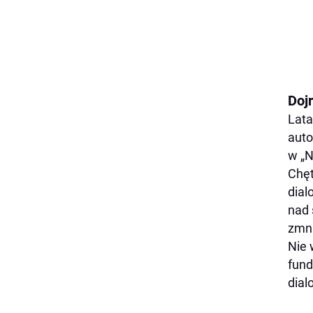
Doj
Lata
auto
w „N
Chęt
dial
nad 
zmni
Nie 
fund
dial