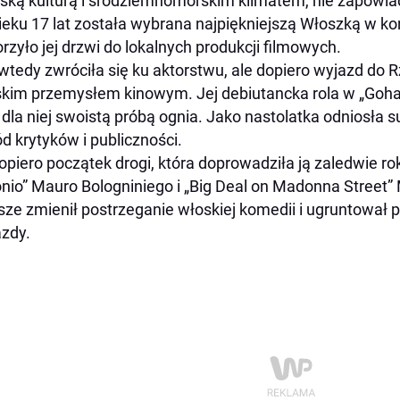
ską kulturą i śródziemnomorskim klimatem, nie zapowiad
eku 17 lat została wybrana najpiękniejszą Włoszką w kon
rzyło jej drzwi do lokalnych produkcji filmowych.
wtedy zwróciła się ku aktorstwu, ale dopiero wyjazd do R
kim przemysłem kinowym. Jej debiutancka rola w „Goha
 dla niej swoistą próbą ognia. Jako nastolatka odniosła 
d krytyków i publiczności.
opiero początek drogi, która doprowadziła ją zaledwie ro
nio” Mauro Bologniniego i „Big Deal on Madonna Street” 
ze zmienił postrzeganie włoskiej komedii i ugruntował p
zdy.