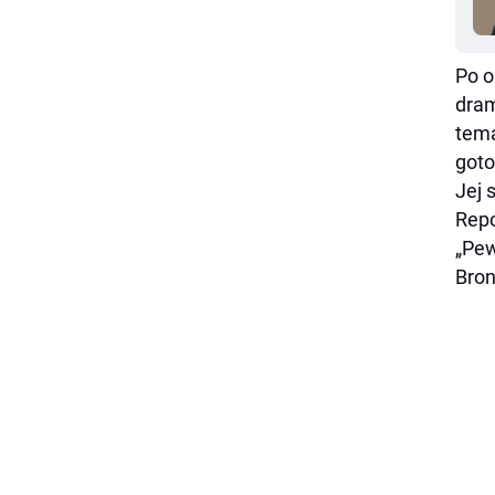
Po o
dram
tema
goto
Jej 
Repo
„Pew
Bron