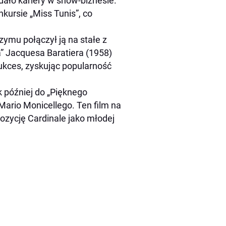
ało kariery w show-biznesie.
kursie „Miss Tunis”, co
zymu połączył ją na stałe z
” Jacquesa Baratiera (1958)
sukces, zyskując popularność
k później do „Pięknego
Mario Monicellego. Ten film na
ozycję Cardinale jako młodej