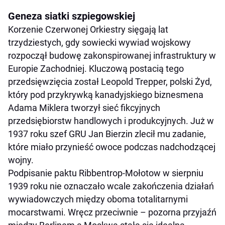
Geneza siatki szpiegowskiej
Korzenie Czerwonej Orkiestry sięgają lat
trzydziestych, gdy sowiecki wywiad wojskowy
rozpoczął budowę zakonspirowanej infrastruktury w
Europie Zachodniej. Kluczową postacią tego
przedsięwzięcia został Leopold Trepper, polski Żyd,
który pod przykrywką kanadyjskiego biznesmena
Adama Miklera tworzył sieć fikcyjnych
przedsiębiorstw handlowych i produkcyjnych. Już w
1937 roku szef GRU Jan Bierzin zlecił mu zadanie,
które miało przynieść owoce podczas nadchodzącej
wojny.
Podpisanie paktu Ribbentrop-Mołotow w sierpniu
1939 roku nie oznaczało wcale zakończenia działań
wywiadowczych między oboma totalitarnymi
mocarstwami. Wręcz przeciwnie – pozorna przyjaźń