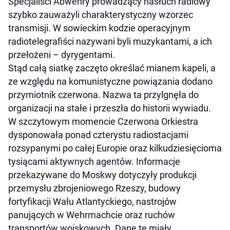
Specjaliści Abwehry prowadzący nasłuch radiowy
szybko zauważyli charakterystyczny wzorzec
transmisji. W sowieckim kodzie operacyjnym
radiotelegrafiści nazywani byli muzykantami, a ich
przełożeni – dyrygentami.
Stąd całą siatkę zaczęto określać mianem kapeli, a
ze względu na komunistyczne powiązania dodano
przymiotnik czerwona. Nazwa ta przylgnęła do
organizacji na stałe i przeszła do historii wywiadu.
W szczytowym momencie Czerwona Orkiestra
dysponowała ponad czterystu radiostacjami
rozsypanymi po całej Europie oraz kilkudziesięcioma
tysiącami aktywnych agentów. Informacje
przekazywane do Moskwy dotyczyły produkcji
przemysłu zbrojeniowego Rzeszy, budowy
fortyfikacji Wału Atlantyckiego, nastrojów
panujących w Wehrmachcie oraz ruchów
transportów wojskowych. Dane te miały