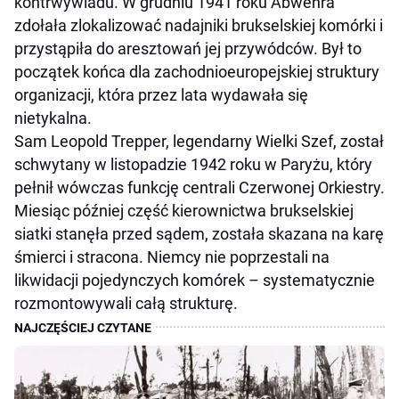
kontrwywiadu. W grudniu 1941 roku Abwehra
zdołała zlokalizować nadajniki brukselskiej komórki i
przystąpiła do aresztowań jej przywódców. Był to
początek końca dla zachodnioeuropejskiej struktury
organizacji, która przez lata wydawała się
nietykalna.
Sam Leopold Trepper, legendarny Wielki Szef, został
schwytany w listopadzie 1942 roku w Paryżu, który
pełnił wówczas funkcję centrali Czerwonej Orkiestry.
Miesiąc później część kierownictwa brukselskiej
siatki stanęła przed sądem, została skazana na karę
śmierci i stracona. Niemcy nie poprzestali na
likwidacji pojedynczych komórek – systematycznie
rozmontowywali całą strukturę.