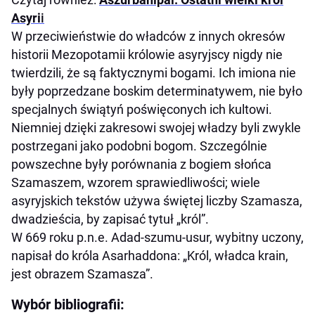
Asyri
i
W przeciwieństwie do władców z innych okresów
historii Mezopotamii królowie asyryjscy nigdy nie
twierdzili, że są faktycznymi bogami. Ich imiona nie
były poprzedzane boskim determinatywem, nie było
specjalnych świątyń poświęconych ich kultowi.
Niemniej dzięki zakresowi swojej władzy byli zwykle
postrzegani jako podobni bogom. Szczególnie
powszechne były porównania z bogiem słońca
Szamaszem, wzorem sprawiedliwości; wiele
asyryjskich tekstów używa świętej liczby Szamasza,
dwadzieścia, by zapisać tytuł „król”.
W 669 roku p.n.e. Adad-szumu-usur, wybitny uczony,
napisał do króla Asarhaddona: „Król, władca krain,
jest obrazem Szamasza”.
Wybór bibliografii: