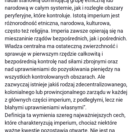
nadal stanowią dominującą grupę etniczną lub
narodową w całym systemie, jak i rozległe obszary
peryferyjne, które kontroluje. Istotą imperium jest
różnorodność etniczna, narodowa, kulturowa,
często też religijna. Imperia zawsze opierają się na
mieszaninie rządów bezpośrednich, jak i pośrednich.
Władza centralna ma ostateczną zwierzchność i
sprawuje w pierwszym rzędzie całkowitą i
bezpośrednią kontrolę nad siłami zbrojnymi oraz
nad uprawnieniami do pozyskiwania pieniędzy na
wszystkich kontrolowanych obszarach. Ale
zazwyczaj istnieje jakiś rodzaj zdecentralizowanego,
kolonialnego lub prowincjonalnego zarządu w każdej
z głównych części imperium, z podległymi, lecz nie
błahymi uprawnieniami własnymi”.
Deﬁnicja ta wymienia szereg najważniejszych cech,
które charakteryzują imperium, chociaż niektóre
ważne kwestie pozostawia otwarte. Nie jest na