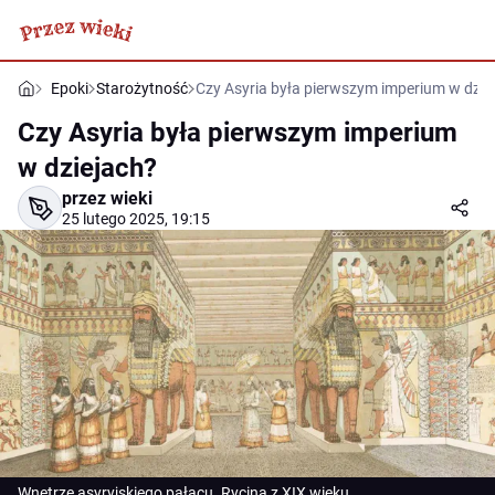
Epoki
Starożytność
Czy Asyria była pierwszym imperium w dzie
Czy Asyria była pierwszym imperium
w dziejach?
przez wieki
25 lutego 2025, 19:15
Wnętrze asyryjskiego pałacu. Rycina z XIX wieku