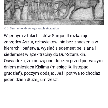
Król Sennacheryb. Asyryjska płaskorzeźba
W jednym z takich listów Sargon II rozkazuje
zarządcy Aszur, człowiekowi nie bez znaczenia w
hierarchii państwa, wysłać siedemset bel siana i
siedemset wiązek trzciny do Dur-Szarrukin.
Oświadcza, że muszą one dotrzeć przed pierwszym
dniem miesiąca Kislimu (miesiąc IX, listopad–
grudzień), poczym dodaje: „Jeśli potrwa to chociaż
jeden dzień dłużej, umrzesz”.