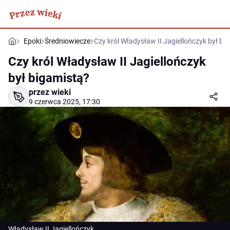
Epoki
Średniowiecze
Czy król Władysław II Jagiellończyk był bi
Czy król Władysław II Jagiellończyk
był bigamistą?
przez wieki
9 czerwca 2025, 17:30
Władysław II Jagiellończyk