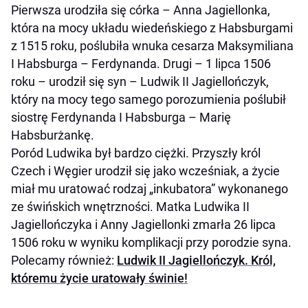
Pierwsza urodziła się córka – Anna Jagiellonka,
która na mocy układu wiedeńskiego z Habsburgami
z 1515 roku, poślubiła wnuka cesarza Maksymiliana
I Habsburga – Ferdynanda. Drugi – 1 lipca 1506
roku – urodził się syn – Ludwik II Jagiellończyk,
który na mocy tego samego porozumienia poślubił
siostrę Ferdynanda I Habsburga – Marię
Habsburżankę.
Poród Ludwika był bardzo ciężki. Przyszły król
Czech i Węgier urodził się jako wcześniak, a życie
miał mu uratować rodzaj „inkubatora” wykonanego
ze świńskich wnętrzności. Matka Ludwika II
Jagiellończyka i Anny Jagiellonki zmarła 26 lipca
1506 roku w wyniku komplikacji przy porodzie syna.
Polecamy również:
Ludwik II Jagiellończyk. Król,
któremu życie uratowały świnie!