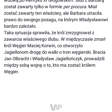
wdową po Henryku XI Głogowskim. Ślub z Barbarą
został zawarty tylko w formie
per procura
. Miał
zostać zawarty ten właściwy, ale Barbara utraciła
prawo do swojego posagu, na którym Władysławowi
bardzo zależało.
Taka sytuacja sprawiła, że król zrezygnował z
zawarcia właściwego ślubu. W międzyczasie zmarł
król Węgier Maciej Korwin, co otworzyło
Jagiellonom drogę do walki o tron węgierski. Bracia
Jan Olbracht i Władysław Jagiellończyk, prowadzili
między sobą wojnę o to, kto ma zostać królem
Węgier.