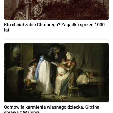
Kto chciał zabić Chrobrego? Zagadka sprzed 1000
lat
Odmówiła karmienia własnego dziecka. Głośna
sprawa z Walencji