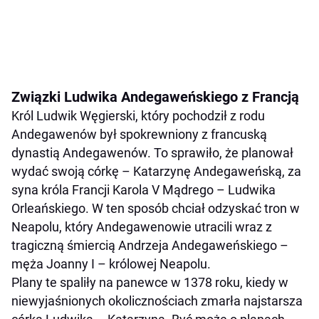
Związki Ludwika Andegaweńskiego z Francją
Król Ludwik Węgierski, który pochodził z rodu
Andegawenów był spokrewniony z francuską
dynastią Andegawenów. To sprawiło, że planował
wydać swoją córkę – Katarzynę Andegaweńską, za
syna króla Francji Karola V Mądrego – Ludwika
Orleańskiego. W ten sposób chciał odzyskać tron w
Neapolu, który Andegawenowie utracili wraz z
tragiczną śmiercią Andrzeja Andegaweńskiego –
męża Joanny I – królowej Neapolu.
Plany te spaliły na panewce w 1378 roku, kiedy w
niewyjaśnionych okolicznościach zmarła najstarsza