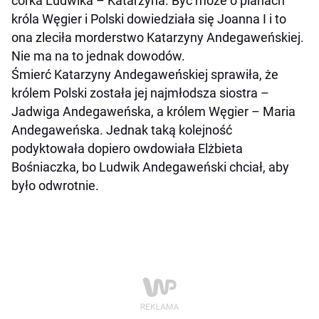
córka Ludwika – Katarzyna. Być może o planach
króla Węgier i Polski dowiedziała się Joanna I i to
ona zleciła morderstwo Katarzyny Andegaweńskiej.
Nie ma na to jednak dowodów.
Śmierć Katarzyny Andegaweńskiej sprawiła, że
królem Polski została jej najmłodsza siostra –
Jadwiga Andegaweńska, a królem Węgier – Maria
Andegaweńska. Jednak taką kolejność
podyktowała dopiero owdowiała Elżbieta
Bośniaczka, bo Ludwik Andegaweński chciał, aby
było odwrotnie.