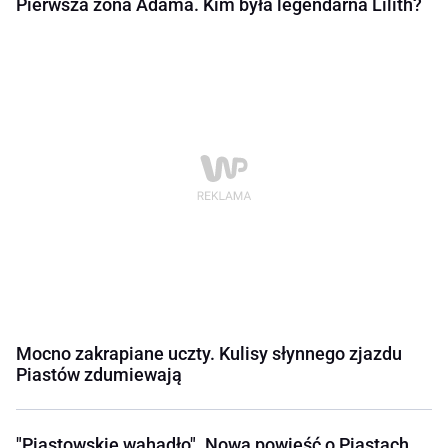
Pierwsza żona Adama. Kim była legendarna Lilith?
Mocno zakrapiane uczty. Kulisy słynnego zjazdu
Piastów zdumiewają
"Piastowskie wahadło". Nowa powieść o Piastach