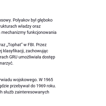
ansowy. Polyakov był głęboko
ukturach władzy oraz
ka mechanizmy funkcjonowania
az „Tophat” w FBI. Przez
j klasyfikacji, zachowując
turach GRU umożliwiała dostęp
marzyć.
wywiadu wojskowego. W 1965
dzie przebywał do 1969 roku.
ch służb zainteresowanych