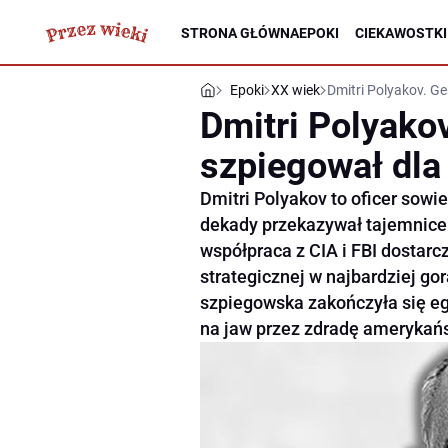
STRONA GŁÓWNA
EPOKI
CIEKAWOSTKI
Epoki
XX wiek
Dmitri Polyakov. G
Dmitri Polyakov
szpiegował dl
Dmitri Polyakov to oficer sow
dekady przekazywał tajemnic
współpraca z CIA i FBI dostarc
strategicznej w najbardziej go
szpiegowska zakończyła się e
na jaw przez zdradę amerykań