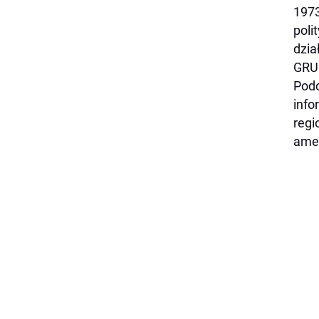
1973
poli
dzia
GRU
Podc
info
regi
amer