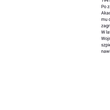
1941
Po z
Akad
mu d
zagr
W la
Wojs
szpi
nawi