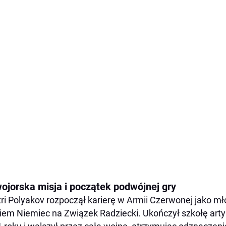
ojorska misja i początek podwójnej gry
ri Polyakov rozpoczął karierę w Armii Czerwonej jako młod
iem Niemiec na Związek Radziecki. Ukończył szkołę art