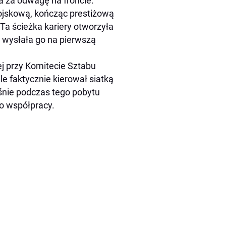
a za odwagę na froncie.
ojskową, kończąc prestiżową
a ścieżka kariery otworzyła
 wysłała go na pierwszą
j przy Komitecie Sztabu
e faktycznie kierował siatką
nie podczas tego pobytu
 o współpracy.