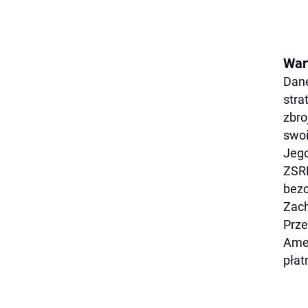
War
Dane
stra
zbro
swoi
Jego
ZSRR
bezc
Zach
Prze
Amer
płat