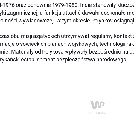
-1976 oraz ponownie 1979-1980. Indie stanowiły kluczow
tyki zagranicznej, a funkcja attaché dawała doskonałe m
łalności wywiadowczej. W tym okresie Polyakov osiągnął
.
zas obu misji azjatyckich utrzymywał regularny kontak
rmacje o sowieckich planach wojskowych, technologii raki
onie. Materiały od Polykova wpływały bezpośrednio na 
ykański establishment bezpieczeństwa narodowego.