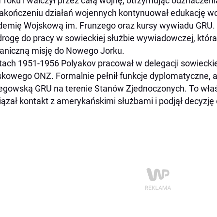
 roku i walczył przez całą wojnę, otrzymując odznaczeni
akończeniu działań wojennych kontynuował edukację w
emię Wojskową im. Frunzego oraz kursy wywiadu GRU. T
rogę do pracy w sowieckiej służbie wywiadowczej, która
aniczną misję do Nowego Jorku.
tach 1951-1956 Polyakov pracował w delegacji sowieckie
kowego ONZ. Formalnie pełnił funkcje dyplomatyczne, al
egowską GRU na terenie Stanów Zjednoczonych. To właś
ązał kontakt z amerykańskimi służbami i podjął decyzję