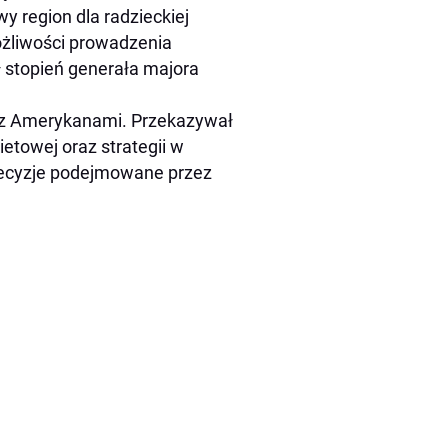
y region dla radzieckiej
ożliwości prowadzenia
 stopień generała majora
t z Amerykanami. Przekazywał
etowej oraz strategii w
decyzje podejmowane przez