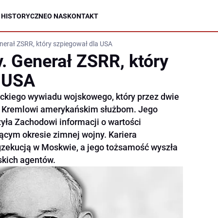
 HISTORYCZNE
O NAS
KONTAKT
enerał ZSRR, który szpiegował dla USA
. Generał ZSRR, który
a USA
ieckiego wywiadu wojskowego, który przez dwie
e Kremlowi amerykańskim służbom. Jego
zyła Zachodowi informacji o wartości
rącym okresie zimnej wojny. Kariera
gzekucją w Moskwie, a jego tożsamość wyszła
skich agentów.