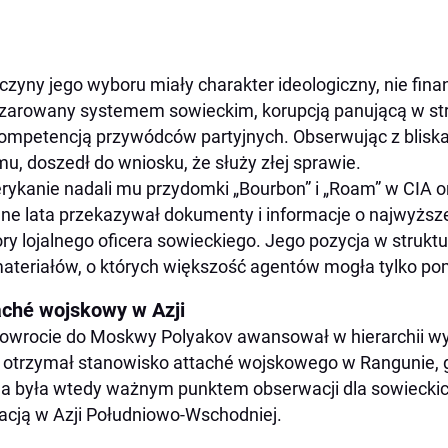
czyny jego wyboru miały charakter ideologiczny, nie fin
zarowany systemem sowieckim, korupcją panującą w str
ompetencją przywódców partyjnych. Obserwując z blis
mu, doszedł do wniosku, że służy złej sprawie.
ykanie nadali mu przydomki „Bourbon” i „Roam” w CIA or
jne lata przekazywał dokumenty i informacje o najwyższe
ry lojalnego oficera sowieckiego. Jego pozycja w struk
ateriałów, o których większość agentów mogła tylko po
aché wojskowy w Azji
owrocie do Moskwy Polyakov awansował w hierarchii 
 otrzymał stanowisko attaché wojskowego w Rangunie, g
a była wtedy ważnym punktem obserwacji dla sowiecki
acją w Azji Południowo-Wschodniej.