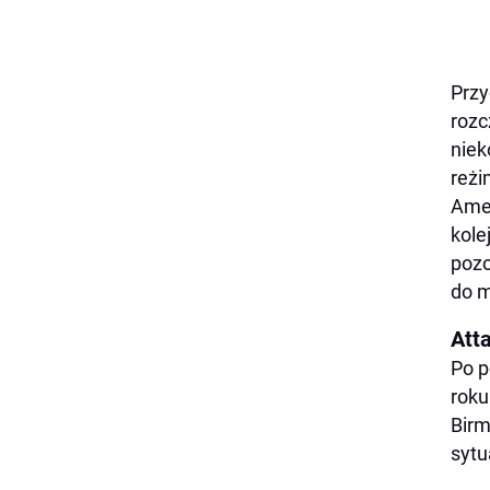
Przy
rozc
niek
reżi
Amer
kole
pozo
do m
Att
Po p
roku
Birm
sytu