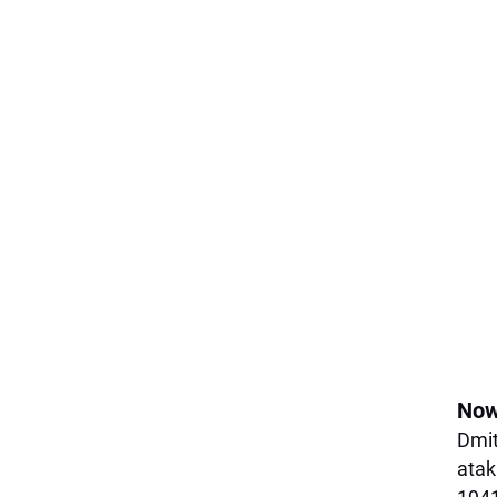
Now
Dmit
atak