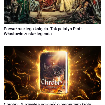
Porwał ruskiego księcia. Tak palatyn Piotr
Włostowic został legendą
Chrobry. Niezwykła powieść o pierwszym królu