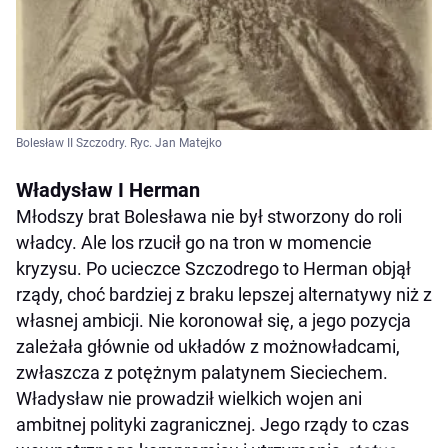
Bolesław II Szczodry. Ryc. Jan Matejko
Władysław I Herman
Młodszy brat Bolesława nie był stworzony do roli
władcy. Ale los rzucił go na tron w momencie
kryzysu. Po ucieczce Szczodrego to Herman objął
rządy, choć bardziej z braku lepszej alternatywy niż z
własnej ambicji. Nie koronował się, a jego pozycja
zależała głównie od układów z możnowładcami,
zwłaszcza z potężnym palatynem Sieciechem.
Władysław nie prowadził wielkich wojen ani
ambitnej polityki zagranicznej. Jego rządy to czas