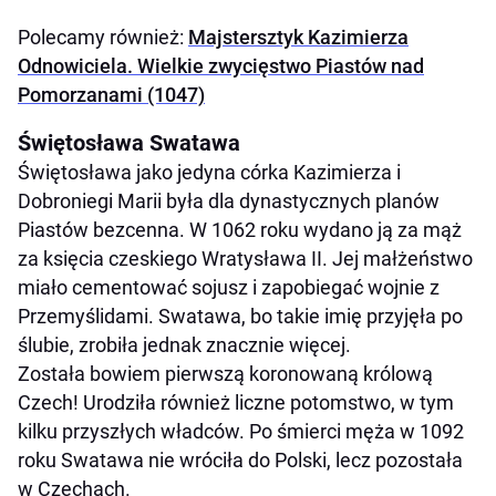
Polecamy również:
Majstersztyk Kazimierza
Odnowiciela. Wielkie zwycięstwo Piastów nad
Pomorzanami (1047)
Świętosława Swatawa
Świętosława jako jedyna córka Kazimierza i
Dobroniegi Marii była dla dynastycznych planów
Piastów bezcenna. W 1062 roku wydano ją za mąż
za księcia czeskiego Wratysława II. Jej małżeństwo
miało cementować sojusz i zapobiegać wojnie z
Przemyślidami. Swatawa, bo takie imię przyjęła po
ślubie, zrobiła jednak znacznie więcej.
Została bowiem pierwszą koronowaną królową
Czech! Urodziła również liczne potomstwo, w tym
kilku przyszłych władców. Po śmierci męża w 1092
roku Swatawa nie wróciła do Polski, lecz pozostała
w Czechach.