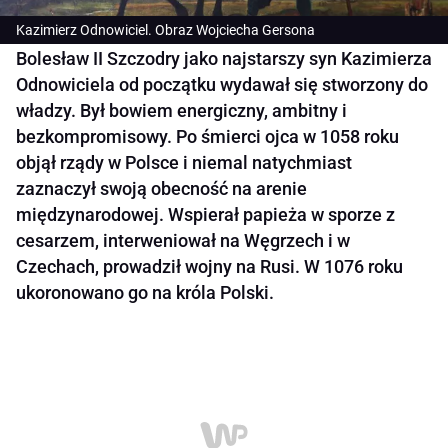
Kazimierz Odnowiciel. Obraz Wojciecha Gersona
Bolesław II Szczodry jako najstarszy syn Kazimierza
Odnowiciela od początku wydawał się stworzony do
władzy. Był bowiem energiczny, ambitny i
bezkompromisowy. Po śmierci ojca w 1058 roku
objął rządy w Polsce i niemal natychmiast
zaznaczył swoją obecność na arenie
międzynarodowej. Wspierał papieża w sporze z
cesarzem, interweniował na Węgrzech i w
Czechach, prowadził wojny na Rusi. W 1076 roku
ukoronowano go na króla Polski.