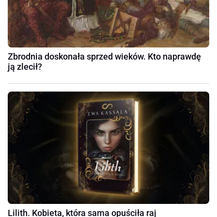
Zbrodnia doskonała sprzed wieków. Kto naprawdę
ją zlecił?
Lilith. Kobieta, która sama opuściła raj