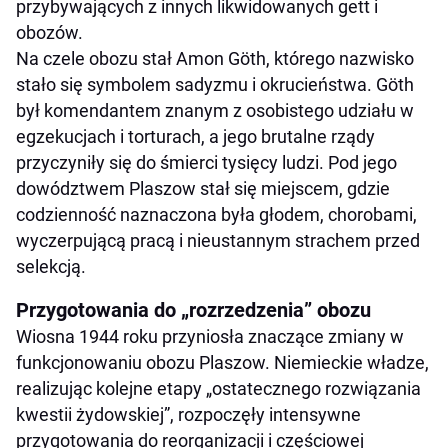
przybywających z innych likwidowanych gett i
obozów.
Na czele obozu stał Amon Göth, którego nazwisko
stało się symbolem sadyzmu i okrucieństwa. Göth
był komendantem znanym z osobistego udziału w
egzekucjach i torturach, a jego brutalne rządy
przyczyniły się do śmierci tysięcy ludzi. Pod jego
dowództwem Plaszow stał się miejscem, gdzie
codzienność naznaczona była głodem, chorobami,
wyczerpującą pracą i nieustannym strachem przed
selekcją.
Przygotowania do „rozrzedzenia” obozu
Wiosna 1944 roku przyniosła znaczące zmiany w
funkcjonowaniu obozu Plaszow. Niemieckie władze,
realizując kolejne etapy „ostatecznego rozwiązania
kwestii żydowskiej”, rozpoczęły intensywne
przygotowania do reorganizacji i częściowej