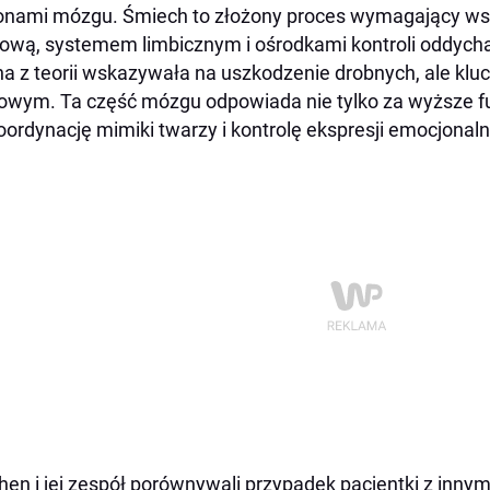
onami mózgu. Śmiech to złożony proces wymagający ws
ową, systemem limbicznym i ośrodkami kontroli oddycha
a z teorii wskazywała na uszkodzenie drobnych, ale klu
owym. Ta część mózgu odpowiada nie tylko za wyższe f
oordynację mimiki twarzy i kontrolę ekspresji emocjonaln
hen i jej zespół porównywali przypadek pacjentki z inn