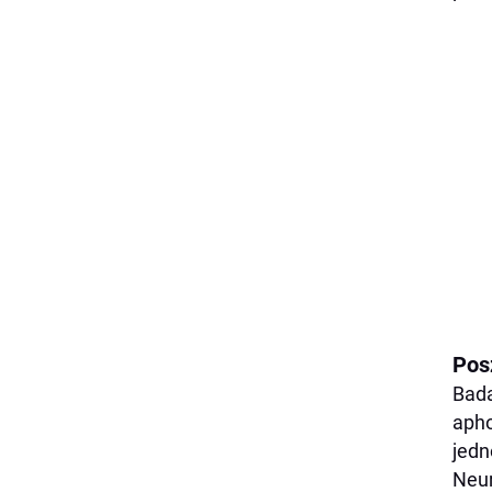
Pos
Bada
apho
jed
Neur