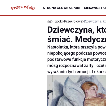
STRONA GŁÓWNA
EPOKI
CIEKAWOSTKI
Epoki
Przekrojowe
Dziewczyna, kt
Dziewczyna, któ
śmiać. Medyczn
Nastolatka, która przeżyła p
niepokojącego podczas powrot
podstawowe funkcje motoryczne
mózg rozpoznawał żarty i czuł 
wyrażaniu tych emocji. Lekarze