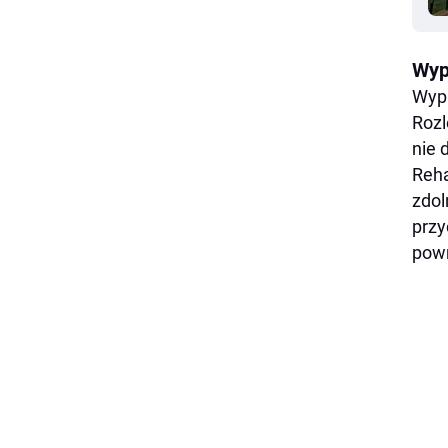
Wyp
Wypa
Rozl
nie 
Reha
zdol
przy
powr