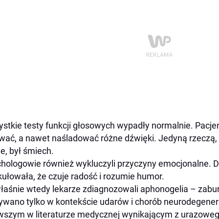
stkie testy funkcji głosowych wypadły normalnie. Pacje
wać, a nawet naśladować różne dźwięki. Jedyną rzeczą, k
ie, był śmiech.
hologowie również wykluczyli przyczyny emocjonalne. 
kułowała, że czuje radość i rozumie humor.
łaśnie wtedy lekarze zdiagnozowali aphonogelia – zabur
ywano tylko w kontekście udarów i chorób neurodegener
wszym w literaturze medycznej wynikającym z urazowe