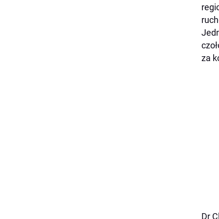
regi
ruch
Jedn
czoł
za k
Dr C