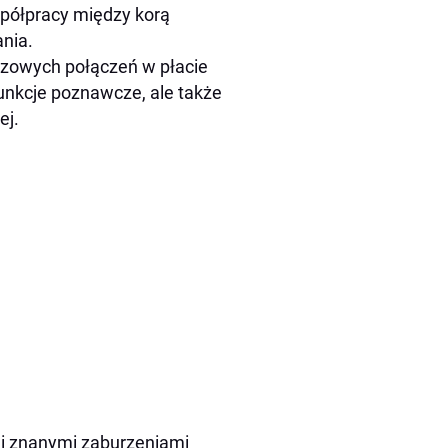
półpracy między korą
nia.
czowych połączeń w płacie
unkcje poznawcze, ale także
ej.
ymi znanymi zaburzeniami