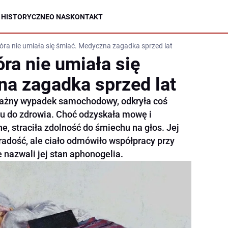
 HISTORYCZNE
O NAS
KONTAKT
óra nie umiała się śmiać. Medyczna zagadka sprzed lat
ra nie umiała się
a zagadka sprzed lat
oważny wypadek samochodowy, odkryła coś
u do zdrowia. Choć odzyskała mowę i
, straciła zdolność do śmiechu na głos. Jej
radość, ale ciało odmówiło współpracy przy
 nazwali jej stan aphonogelia.