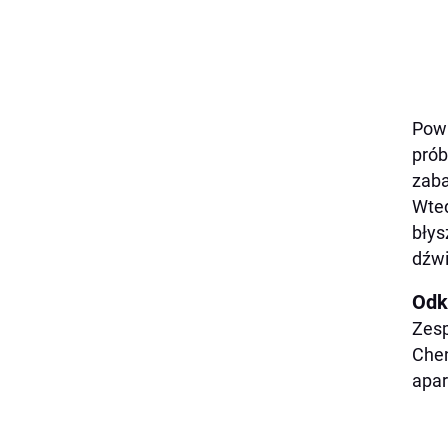
Powr
prób
zaba
Wted
błys
dźwi
Odk
Zesp
Chen
apar