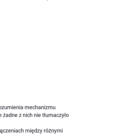
zrozumienia mechanizmu
e żadne z nich nie tłumaczyło
łączeniach między różnymi