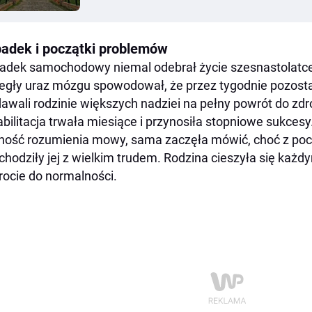
adek i początki problemów
dek samochodowy niemal odebrał życie szesnastolatc
egły uraz mózgu spowodował, że przez tygodnie pozosta
dawali rodzinie większych nadziei na pełny powrót do zdr
bilitacja trwała miesiące i przynosiła stopniowe sukces
ność rozumienia mowy, sama zaczęła mówić, choć z po
chodziły jej z wielkim trudem. Rodzina cieszyła się ka
ocie do normalności.