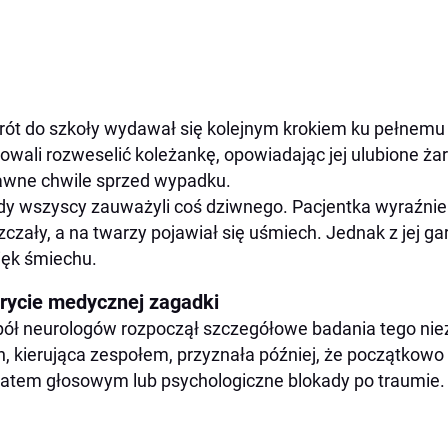
ót do szkoły wydawał się kolejnym krokiem ku pełnemu 
owali rozweselić koleżankę, opowiadając jej ulubione ża
wne chwile sprzed wypadku.
y wszyscy zauważyli coś dziwnego. Pacjentka wyraźnie 
zczały, a na twarzy pojawiał się uśmiech. Jednak z jej g
ęk śmiechu.
rycie medycznej zagadki
ół neurologów rozpoczął szczegółowe badania tego nie
, kierująca zespołem, przyznała później, że początkowo
atem głosowym lub psychologiczne blokady po traumie.