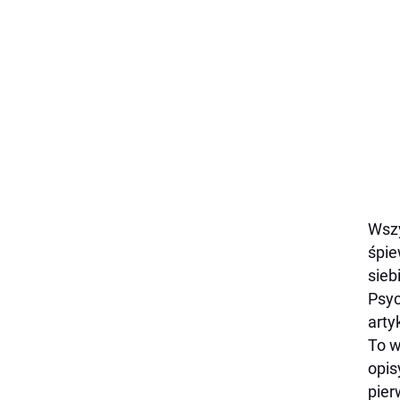
Wszy
śpie
sieb
Psyc
arty
To w
opis
pier