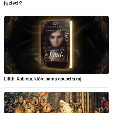
ją zlecił?
Lilith. Kobieta, która sama opuściła raj