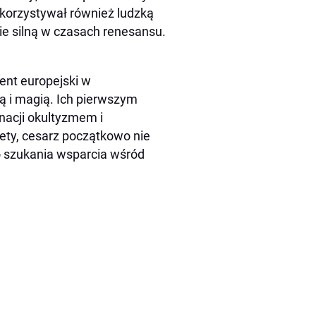
ykorzystywał również ludzką
ie silną w czasach renesansu.
nent europejski w
 i magią. Ich pierwszym
nacji okultyzmem i
ty, cesarz początkowo nie
o szukania wsparcia wśród