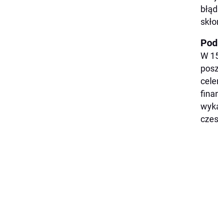
błąd
skło
Pod
W 15
posz
cele
fina
wyka
czes