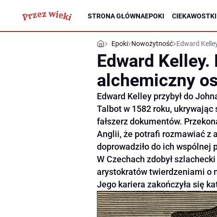
STRONA GŁÓWNA
EPOKI
CIEKAWOSTKI
Epoki
Nowożytność
Edward Kelle
Edward Kelley.
alchemiczny os
Edward Kelley przybył do Joh
Talbot w 1582 roku, ukrywając
fałszerz dokumentów. Przekona
Anglii, że potrafi rozmawiać z
doprowadziło do ich wspólnej 
W Czechach zdobył szlachecki 
arystokratów twierdzeniami o
Jego kariera zakończyła się ka