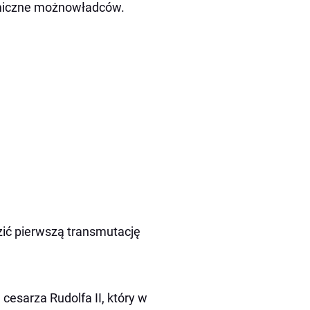
emiczne możnowładców.
zić pierwszą transmutację
cesarza Rudolfa II, który w