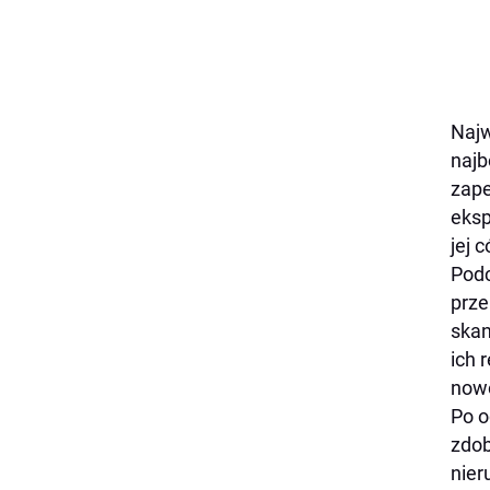
Najw
najb
zape
eksp
jej 
Podc
prze
skan
ich 
nowo
Po o
zdob
nier