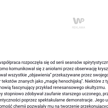
współpraca rozpoczęła się od serii seansów spirytystycz
omo komunikował się z aniołami przez obserwację kryszt
wał wszystkie „objawienia” przekazywane przez swojego 
r tekstów znanych jako „magię henochijską”. Niektóre z t
anowią fascynujący przykład renesansowego okultyzmu.
ey stopniowo zdobywał zaufanie starszego uczonego, pr
ntyczności poprzez spektakularne demonstracje. Jego um
omość chemii pozwalały mu na tworzenie przekonujących