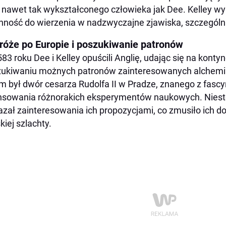
 nawet tak wykształconego człowieka jak Dee. Kelley w
nność do wierzenia w nadzwyczajne zjawiska, szczególn
róże po Europie i poszukiwanie patronów
83 roku Dee i Kelley opuścili Anglię, udając się na konty
ukiwaniu możnych patronów zainteresowanych alchemią
m był dwór cesarza Rudolfa II w Pradze, znanego z fascy
nsowania różnorakich eksperymentów naukowych. Nieste
zał zainteresowania ich propozycjami, co zmusiło ich d
kiej szlachty.