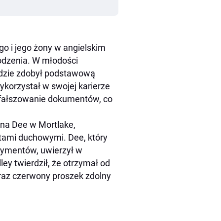
go i jego żony w angielskim
rodzenia. W młodości
gdzie zdobył podstawową
wykorzystał w swojej karierze
a fałszowanie dokumentów, co
hna Dee w Mortlake,
otami duchowymi. Dee, który
erymentów, uwierzył w
ley twierdził, że otrzymał od
raz czerwony proszek zdolny