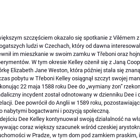
iększym szczęściem okazało się spotkanie z Vilémem 
ogatszych ludzi w Czechach, który od dawna interesowa
wnił im mieszkanie w swoim zamku w Třeboni oraz hojn
erymentów. W tym okresie Kelley ożenił się z Janą Coo
córkę Elizabeth Jane Weston, która później stała się znan
zas pobytu w Třeboni Kelley osiągnął szczyt swojej man
konując 22 maja 1588 roku Dee do „wymiany żon” rzekom
daliczny incydent został odnotowany w dzienniku Dee i 
relacji. Dee powrócił do Anglii w 1589 roku, pozostawiają
 nabytymi bogactwami i pozycją społeczną.
dejściu Dee Kelley kontynuował swoją działalność na wł
ywając coraz większy szacunek wśród czeskiej arystokrac
uchomości w Pradze, w tym dom pod zamkiem praskim, i 