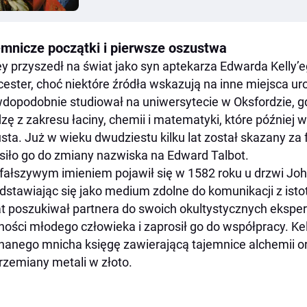
emnicze początki i pierwsze oszustwa
ey przyszedł na świat jako syn aptekarza Edwarda Kelly’e
ester, choć niektóre źródła wskazują na inne miejsca u
dopodobnie studiował na uniwersytecie w Oksfordzie, 
zę z zakresu łaciny, chemii i matematyki, które później 
sta. Już w wieku dwudziestu kilku lat został skazany z
iło go do zmiany nazwiska na Edward Talbot.
fałszywym imieniem pojawił się w 1582 roku u drzwi Jo
dstawiając się jako medium zdolne do komunikacji z ist
at poszukiwał partnera do swoich okultystycznych eksp
ności młodego człowieka i zaprosił go do współpracy. Kel
nanego mnicha księgę zawierającą tajemnice alchemii o
rzemiany metali w złoto.