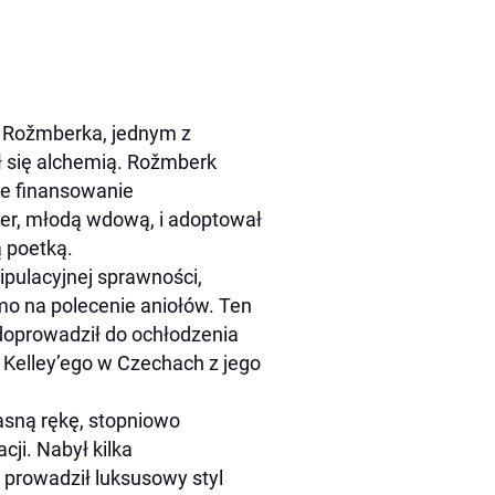
z Rožmberka, jednym z
ł się alchemią. Rožmberk
e finansowanie
per, młodą wdową, i adoptował
ą poetką.
ipulacyjnej sprawności,
o na polecenie aniołów. Ten
doprowadził do ochłodzenia
c Kelley’ego w Czechach z jego
asną rękę, stopniowo
ji. Nabył kilka
prowadził luksusowy styl