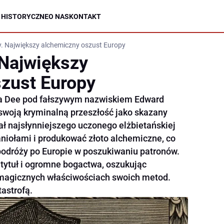
 HISTORYCZNE
O NAS
KONTAKT
y. Największy alchemiczny oszust Europy
 Największy
zust Europy
na Dee pod fałszywym nazwiskiem Edward
 swoją kryminalną przeszłość jako skazany
ł najsłynniejszego uczonego elżbietańskiej
 aniołami i produkować złoto alchemiczne, co
podróży po Europie w poszukiwaniu patronów.
tytuł i ogromne bogactwa, oszukując
 magicznych właściwościach swoich metod.
tastrofą.