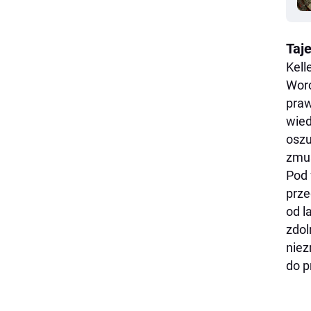
Taj
Kell
Worc
praw
wied
oszu
zmus
Pod 
prze
od l
zdol
niez
do p