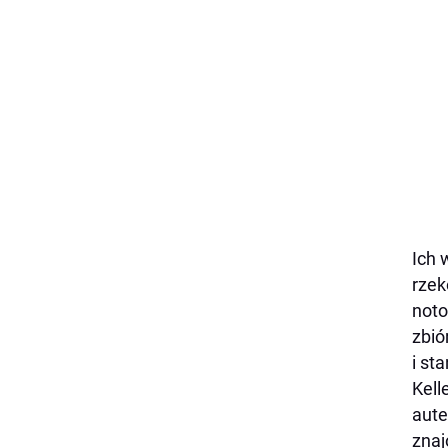
Ich 
rzek
noto
zbió
i st
Kell
aute
znaj