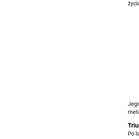
życi
Jego
meta
Tri
Po l