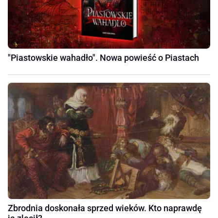
"Piastowskie wahadło". Nowa powieść o Piastach
Zbrodnia doskonała sprzed wieków. Kto naprawdę