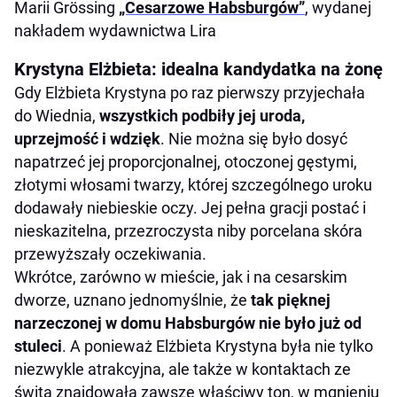
Marii Grössing
„Cesarzowe Habsburgów”
, wydanej
nakładem wydawnictwa Lira
Krystyna Elżbieta: idealna kandydatka na żonę
Gdy Elżbieta Krystyna po raz pierwszy przyjechała
do Wiednia,
wszystkich podbiły jej uroda,
uprzejmość i wdzięk
. Nie można się było dosyć
napatrzeć jej proporcjonalnej, otoczonej gęstymi,
złotymi włosami twarzy, której szczególnego uroku
dodawały niebieskie oczy. Jej pełna gracji postać i
nieskazitelna, przezroczysta niby porcelana skóra
przewyższały oczekiwania.
Wkrótce, zarówno w mieście, jak i na cesarskim
dworze, uznano jednomyślnie, że
tak pięknej
narzeczonej w domu Habsburgów nie było już od
stuleci
. A ponieważ Elżbieta Krystyna była nie tylko
niezwykle atrakcyjna, ale także w kontaktach ze
świtą znajdowała zawsze właściwy ton, w mgnieniu