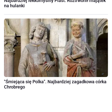
Najbardziej lekkomyślny Piast. Roztrwonił majątek
na hulanki
"Śmiejąca się Polka". Najbardziej zagadkowa córka
Chrobrego