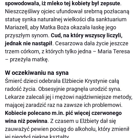
spowodowała, iż mleko tej kobiety był zepsute
.
Nieszczęśliwy ojciec ufundował srebrną pozłacaną
statuę synka naturalnej wielkości dla sanktuarium
Mariazell, aby Matka Boża okazała łaskę jego
przyszłym synom.
Cud, na który wszyscy liczyli,
jednak nie nastąpił
. Cesarzowa dała życie jeszcze
trzem córkom, z których tylko jedna – Maria Teresa
– przeżyła matkę.
W oczekiwaniu na syna
Śmierć dzieci odebrała Elżbiecie Krystynie całą
radość życia. Obsesyjnie pragnęła urodzić syna.
Lekarze zalecali jej i mężowi najdziwniejsze metody,
mającej zaradzić raz na zawsze ich problemowi.
Kobiecie polecano m.in. pić więcej czerwonego
wina niż powinna
. Z czasem u Elżbiety dał się
zauważyć pewien pociąg do alkoholu, który zmienił
jej niegdyś piękne kształty.