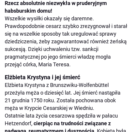
Rzecz absolutnie niezwykła w pruderyjnym
habsburskim domu!
Wszelkie wysiłki okazały się daremne.
Prawdopodobnie cesarz szybko zrezygnował i starał
się na wszelkie sposoby tak uregulować sprawy
dziedziczenia, żeby zagwarantować również żeńską
sukcesją. Dzięki uchwaleniu tzw. sankcji
pragmatycznej po jego śmierci władzę mogła
przejąć córka, Maria Teresa.
Elżbieta Krystyna i jej śmierć
Elżbieta Krystyna z Brunszwiku-Wolfenbüttel
przeżyła męża o dziesięć lat. Jej śmierć nastąpiła
21 grudnia 1750 roku. Została pochowana obok
męża w Krypcie Cesarskiej w Wiedniu.
Ostatnie lata życia cesarzowa spędziła w pałacu
Hetzendorf,
cierpiąc na trudności związane z
nadwagą, reumatyzmem i dusznością
. Kobieta była