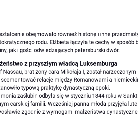
ztałcenie obejmowało również historię i inne przedmioty
tokratycznego rodu. Elżbieta łączyła te cechy w sposó
iny, jak i gości odwiedzających petersburski dwór.
żeństwo z przyszłym władcą Luksemburga
f Nassau, brat żony cara Mikołaja I, został narzeczonym
 scementować relacje między Romanowami a niemieckim
tanowiło typową praktykę dynastyczną epoki.
monia zaślubin odbyła się w styczniu 1844 roku w Sank
ym carskiej familii. Wcześniej panna młoda przyjęła lut
wosławie zgodnie z wymogami małżeństwa dynastyczne