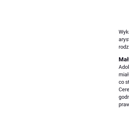
Wyks
arys
rodz
Mał
Adol
miał
co s
Cere
godn
pra