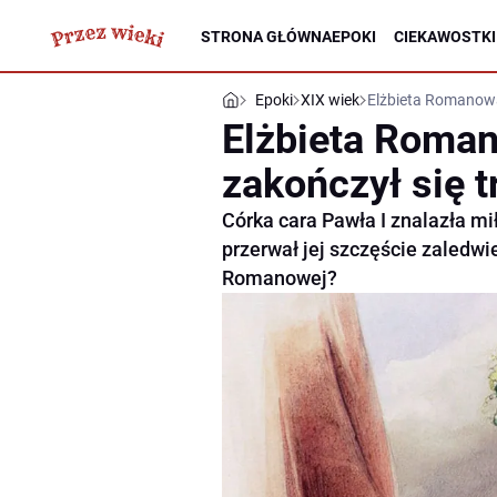
STRONA GŁÓWNA
EPOKI
CIEKAWOSTKI
Epoki
XIX wiek
Elżbieta Romanowa
Elżbieta Roman
zakończył się t
Córka cara Pawła I znalazła mi
przerwał jej szczęście zaledwi
Romanowej?