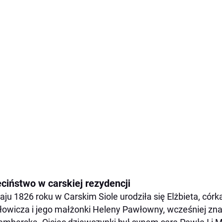
eciństwo w carskiej rezydencji
ju 1826 roku w Carskim Siole urodziła się Elżbieta, córka
owicza i jego małżonki Heleny Pawłowny, wcześniej znan