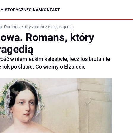
 HISTORYCZNE
O NAS
KONTAKT
. Romans, który zakończył się tragedią
owa. Romans, który
ragedią
łość w niemieckim księstwie, lecz los brutalnie
e rok po ślubie. Co wiemy o Elżbiecie