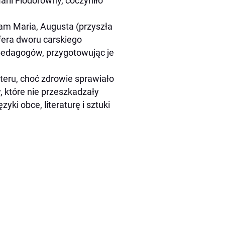
arii Fiodorowny, coczyniło
tam Maria, Augusta (przyszła
fera dworu carskiego
edagogów, przygotowując je
kteru, choć zdrowie sprawiało
, które nie przeszkadzały
ki obce, literaturę i sztuki