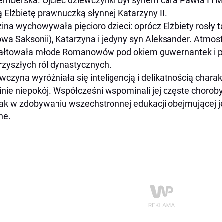
emberska. Ojciec dziewczynki był synem cara Pawła I i M
 Elżbietę prawnuczką słynnej Katarzyny II.
ina wychowywała pięcioro dzieci: oprócz Elżbiety rosły 
owa Saksonii), Katarzyna i jedyny syn Aleksander. Atmos
ałtowała młode Romanowów pod okiem guwernantek i p
rzyszłych ról dynastycznych.
wczyna wyróżniała się inteligencją i delikatnością chara
inie niepokój. Współcześni wspominali jej częste choroby
ak w zdobywaniu wszechstronnej edukacji obejmującej języ
ne.