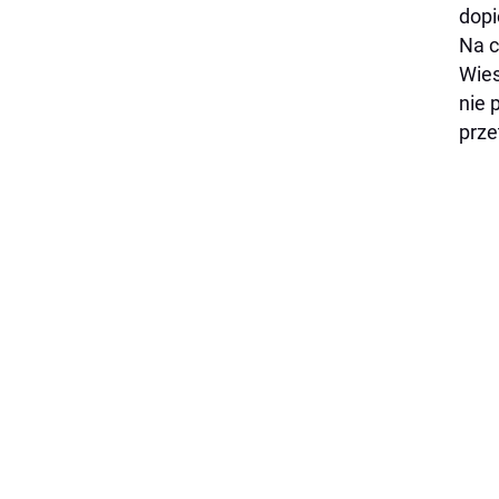
dopi
Na c
Wies
nie 
prze