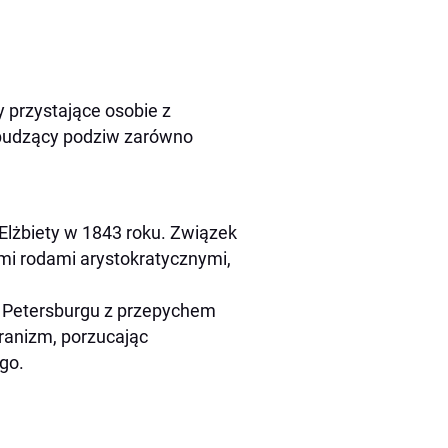
 przystające osobie z
b budzący podziw zarówno
 Elżbiety w 1843 roku. Związek
i rodami arystokratycznymi,
t Petersburgu z przepychem
eranizm, porzucając
go.