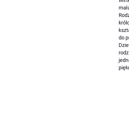
Wirt
małą
Rodz
król
kszt
do p
Dzie
rodz
jedn
pięk