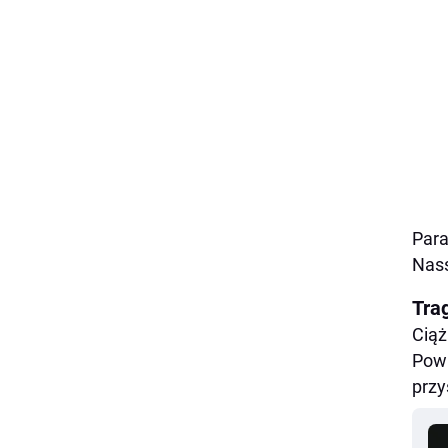
Para
Nass
Tra
Ciąż
Powi
przy