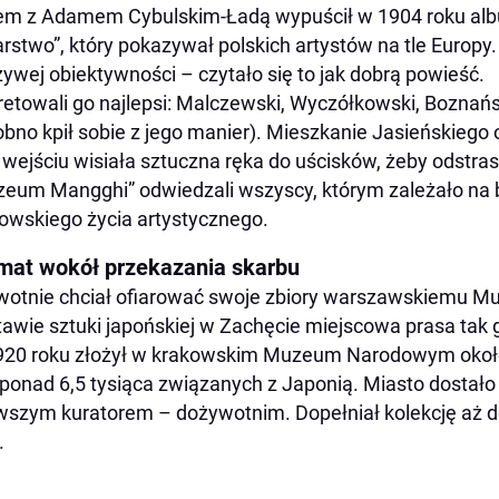
m z Adamem Cybulskim-Ładą wypuścił w 1904 roku alb
rstwo”, który pokazywał polskich artystów na tle Europy.
zywej obiektywności – czytało się to jak dobrą powieść.
retowali go najlepsi: Malczewski, Wyczółkowski, Boznań
bno kpił sobie z jego manier). Mieszkanie Jasieńskiego
 wejściu wisiała sztuczna ręka do uścisków, żeby odstras
eum Mangghi” odwiedzali wszyscy, którym zależało na 
owskiego życia artystycznego.
mat wokół przekazania skarbu
wotnie chciał ofiarować swoje zbiory warszawskiemu 
awie sztuki japońskiej w Zachęcie miejscowa prasa tak go
20 roku złożył w krakowskim Muzeum Narodowym około
ponad 6,5 tysiąca związanych z Japonią. Miasto dostało
wszym kuratorem – dożywotnim. Dopełniał kolekcję aż do
.