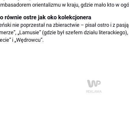
ambasadorem orientalizmu w kraju, gdzie mało kto w ogóle
ro równie ostre jak oko kolekcjonera
eński nie poprzestał na zbieractwie – pisał ostro i z pas
merze”, „Lamusie” (gdzie był szefem działu literackiego), 
ecie” i „Wędrowcu”.