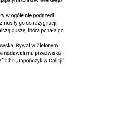
ęgającymi czasów wielkiego
y w ogóle nie podszedł.
musiły go do rezygnacji.
czą duszę, która pchała go
wowska. Bywał w Zielonym
dzie nadawali mu przezwiska –
z” albo „Japończyk w Galicji”.