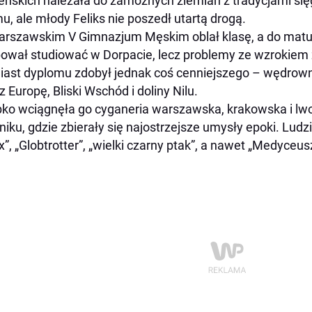
eńskich należała do zamożnych ziemian z tradycjami si
u, ale młody Feliks nie poszedł utartą drogą.
rszawskim V Gimnazjum Męskim oblał klasę, a do matur
ował studiować w Dorpacie, lecz problemy ze wzrokiem z
ast dyplomu zdobył jednak coś cenniejszego – wędrowni
z Europę, Bliski Wschód i doliny Nilu.
ko wciągnęła go cyganeria warszawska, krakowska i l
niku, gdzie zbierały się najostrzejsze umysły epoki. Lu
ix”, „Globtrotter”, „wielki czarny ptak”, a nawet „Medyceus