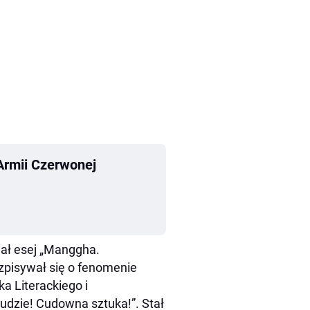
Armii Czerwonej
dał esej „Manggha.
ozpisywał się o fenomenie
ka Literackiego i
ludzie! Cudowna sztuka!”. Stał