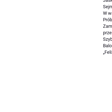
Jasi
Sejm
W wa
Prób
Zami
prze
Szyb
Balo
„Fel