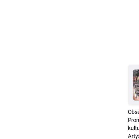
Obse
Prom
kult
Arty