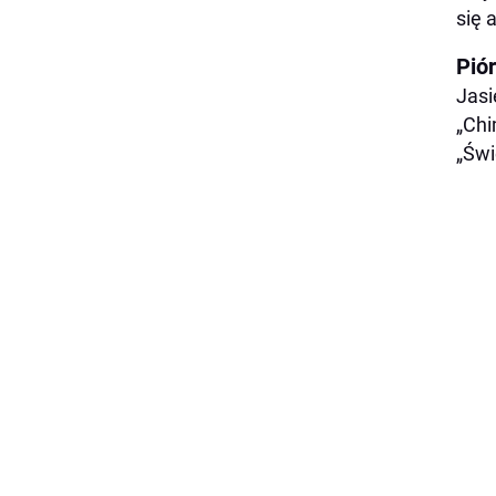
się 
Pió
Jasi
„Chi
„Świ