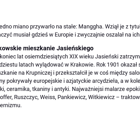
jedno miano przywarło na stałe: Manggha. Wziął je z tytuł
czyć musiał gdzieś w Europie i zwyczajnie oszalał na ich
kowskie mieszkanie Jasieńskiego
koniec lat osiemdziesiątych XIX wieku Jasieński zatrzy
ziestu latach wylądować w Krakowie. Rok 1901 okazał 
zkanie na Krupniczej i przekształcił je w coś między 
ny pokrywały europejskie i azjatyckie arcydzieła, a w kol
iki, ceramika, tkaniny i antyki. Najważniejsi malarze epok
ffer, Ruszczyc, Weiss, Pankiewicz, Witkiewicz – traktowa
ernizmu.