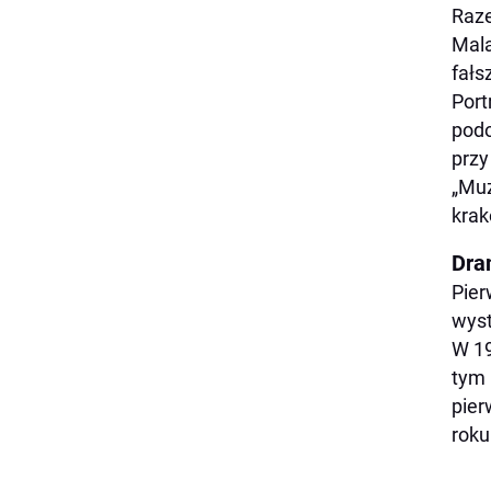
Raze
Mala
fałs
Port
podo
przy
„Muz
krak
Dra
Pier
wyst
W 19
tym 
pier
roku