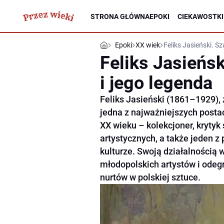
STRONA GŁÓWNA
EPOKI
CIEKAWOSTKI
Epoki
XX wiek
Feliks Jasieński. Sz
Feliks Jasieńsk
i jego legenda
Feliks Jasieński (1861–1929)
jedna z najważniejszych postac
XX wieku – kolekcjoner, kryty
artystycznych, a także jeden z
kulturze. Swoją działalnością 
młodopolskich artystów i odeg
nurtów w polskiej sztuce.