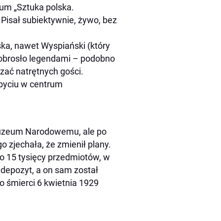
um „Sztuka polska.
 Pisał subiektywnie, żywo, bez
ska, nawet Wyspiański (który
 obrosło legendami – podobno
zać natrętnych gości.
byciu w centrum
Muzeum Narodowemu, ale po
 zjechała, że zmienił plany.
 15 tysięcy przedmiotów, w
 depozyt, a on sam został
 śmierci 6 kwietnia 1929