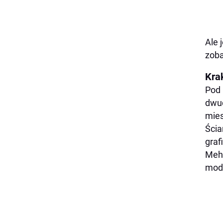
Ale 
zoba
Kra
Pod 
dwud
mies
Ścia
graf
Meho
mod