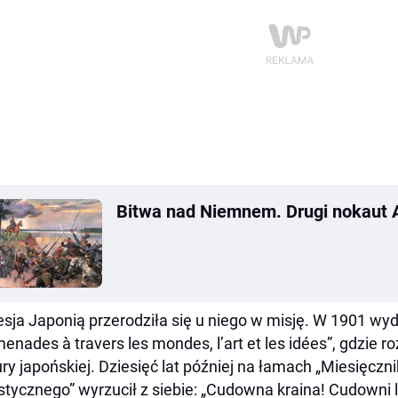
Bitwa nad Niemnem. Drugi nokaut 
sja Japonią przerodziła się u niego w misję. W 1901 wy
enades à travers les mondes, l’art et les idées”, gdzie r
ury japońskiej. Dziesięć lat później na łamach „Miesięczni
stycznego” wyrzucił z siebie: „Cudowna kraina! Cudowni 