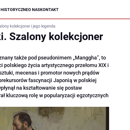
 HISTORYCZNE
O NAS
KONTAKT
alony kolekcjoner i jego legenda
i. Szalony kolekcjoner
, znany także pod pseudonimem „Manggha”, to
i polskiego życia artystycznego przełomu XIX i
k sztuki, mecenas i promotor nowych prądów
 prekursorów fascynacji Japonią w polskiej
wpłynął na kształtowanie się postaw
rał kluczową rolę w popularyzacji egzotycznych