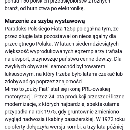
ponad 150 polskich przedsiębiorstw z różnych
branż, od hutnictwa po elektronikę.
Marzenie za szybą wystawową
Paradoks Polskiego Fiata 125p polegał na tym, że
przez długie lata pozostawał on nieosiągalny dla
przeciętnego Polaka. W latach siedemdziesiątych
większość wyprodukowanych egzemplarzy trafiała
na eksport, przynosząc państwu cenne dewizy. Dla
zwykłych obywateli samochód był towarem
luksusowym, na który trzeba było latami czekać lub
zdobywać go poprzez znajomości.
Mimo to „duży Fiat” stał się ikoną PRL-owskiej
motoryzacji. Przez 24 lata produkcji przeszedł liczne
modernizacje, z których najbardziej spektakularna
przypadła na rok 1975, gdy gruntownie zmieniono
wygląd nadwozia i kabiny pasażerskiej. W 1972 roku
do oferty dołączyła wersja kombi, a trzy lata później